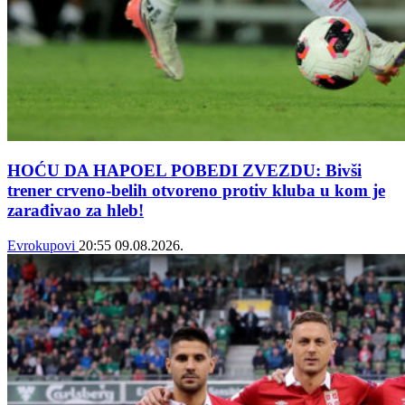
HOĆU DA HAPOEL POBEDI ZVEZDU: Bivši
trener crveno-belih otvoreno protiv kluba u kom je
zarađivao za hleb!
Evrokupovi
20:55
09.08.2026.