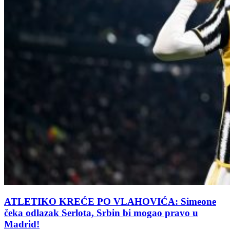
ATLETIKO KREĆE PO VLAHOVIĆA: Simeone
čeka odlazak Serlota, Srbin bi mogao pravo u
Madrid!