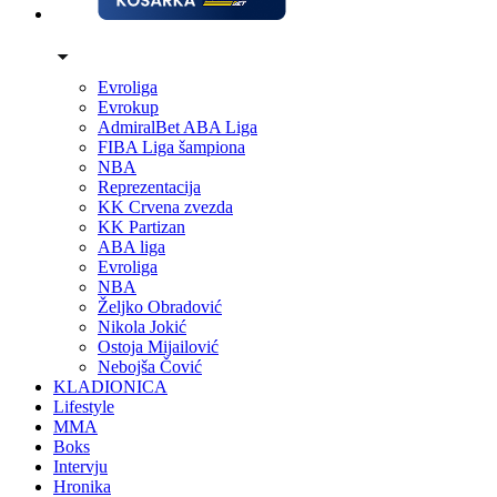
Evroliga
Evrokup
AdmiralBet ABA Liga
FIBA Liga šampiona
NBA
Reprezentacija
KK Crvena zvezda
KK Partizan
ABA liga
Evroliga
NBA
Željko Obradović
Nikola Jokić
Ostoja Mijailović
Nebojša Čović
KLADIONICA
Lifestyle
MMA
Boks
Intervju
Hronika