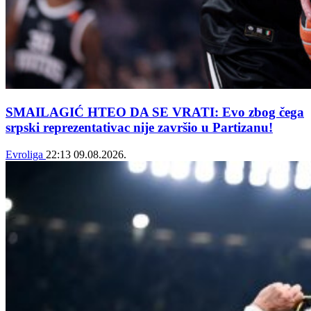
SMAILAGIĆ HTEO DA SE VRATI: Evo zbog čega
srpski reprezentativac nije završio u Partizanu!
Evroliga
22:13
09.08.2026.