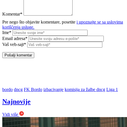
Komentar*
Pre nego što objavite komentare, posetite
i upoznajte se sa uslovima
korišćenja usluge.
Ime*
Email adresa*
Vaš veb-sajt*
bordo
dncg
FK Bordo
izbacivanje
komisija za žalbe dncg
Liga 1
Najnovije
Vidi više