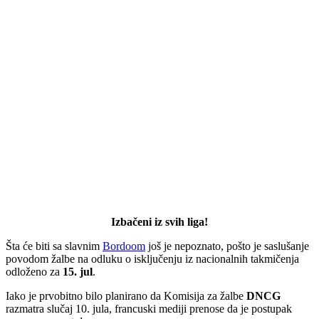
Izbačeni iz svih liga!
Šta će biti sa slavnim
Bordoom
još je nepoznato, pošto je saslušanje
povodom žalbe na odluku o isključenju iz nacionalnih takmičenja
odloženo za
15. jul
.
Iako je prvobitno bilo planirano da Komisija za žalbe
DNCG
razmatra slučaj 10. jula, francuski mediji prenose da je postupak