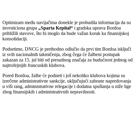
Optimizam među navijačima donekle je probudila informacija da su
investiciona grupa
„Sparta Kepital“
i gradska uprava Bordoa
približili stavove, što bi moglo da bude važan korak ka finansijskoj
konsolidaciji.
Podsetimo, DNCG je prethodno odlučio da prvi tim Bordoa isključi
iz svih nacionalnih takmičenja, zbog čega će žalbeni postupak
zakazan za 15. jul biti od presudnog značaja za budućnost jednog od
najtrofejnijih francuskih klubova.
Pored Bordoa, žalbe će podneti i još nekoliko klubova kojima su
izrečene administrativne sankcije, uključujući zabrane napredovanja
u viši rang, administrativne relegacije i dodatna spuštanja u niže lige
zbog finansijskih i administrativnih nepravilnosti.