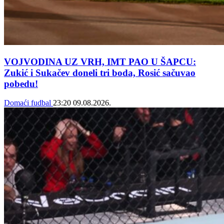
VOJVODINA UZ VRH, IMT PAO U ŠAPCU:
Zukić i Sukačev doneli tri boda, Rosić sačuvao
pobedu!
Domaći fudbal
23:20
09.08.2026.