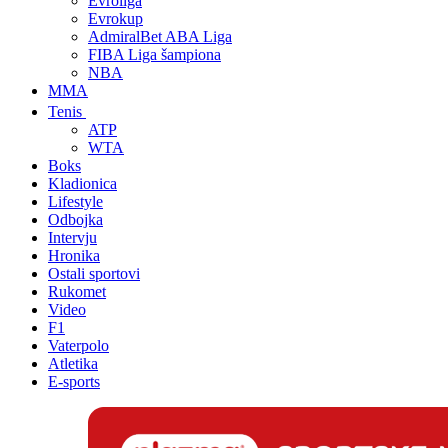
Evroliga
Evrokup
AdmiralBet ABA Liga
FIBA Liga šampiona
NBA
MMA
Tenis
ATP
WTA
Boks
Kladionica
Lifestyle
Odbojka
Intervju
Hronika
Ostali sportovi
Rukomet
Video
F1
Vaterpolo
Atletika
E-sports