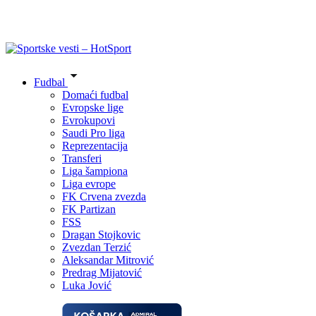
Fudbal
Domaći fudbal
Evropske lige
Evrokupovi
Saudi Pro liga
Reprezentacija
Transferi
Liga šampiona
Liga evrope
FK Crvena zvezda
FK Partizan
FSS
Dragan Stojkovic
Zvezdan Terzić
Aleksandar Mitrović
Predrag Mijatović
Luka Jović