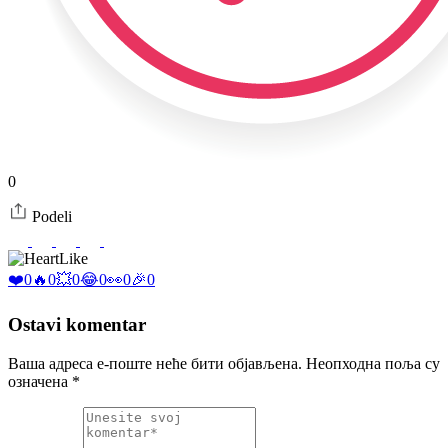
0
Podeli
Like
❤️
0
🔥
0
💥
0
😂
0
👀
0
🎉
0
Ostavi komentar
Ваша адреса е-поште неће бити објављена.
Неопходна поља су
означена
*