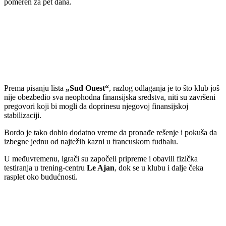
pomeren za pet dana.
Prema pisanju lista
„Sud Ouest“
, razlog odlaganja je to što klub još
nije obezbedio sva neophodna finansijska sredstva, niti su završeni
pregovori koji bi mogli da doprinesu njegovoj finansijskoj
stabilizaciji.
Bordo je tako dobio dodatno vreme da pronađe rešenje i pokuša da
izbegne jednu od najtežih kazni u francuskom fudbalu.
U međuvremenu, igrači su započeli pripreme i obavili fizička
testiranja u trening-centru
Le Ajan
, dok se u klubu i dalje čeka
rasplet oko budućnosti.