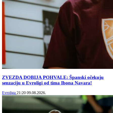
ZVEZDA DOBIJA POHVALE: Španski očekuju
senzaciju u Evroligi od tima Ibona Navara!
Evroliga
21:20
09.08.2026.