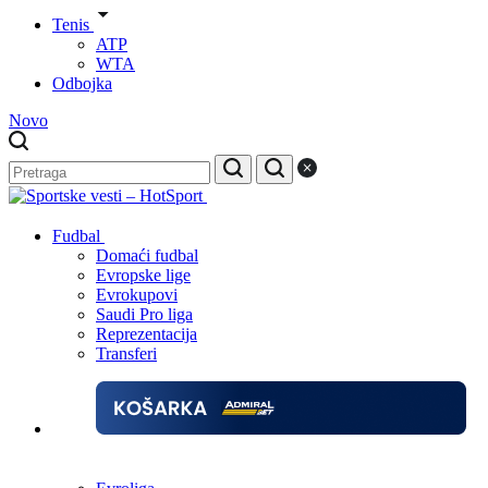
Tenis
ATP
WTA
Odbojka
Novo
Fudbal
Domaći fudbal
Evropske lige
Evrokupovi
Saudi Pro liga
Reprezentacija
Transferi