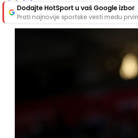
Dodajte HotSport u vaš Google izbor
Prati najnovije sportske vesti među prv