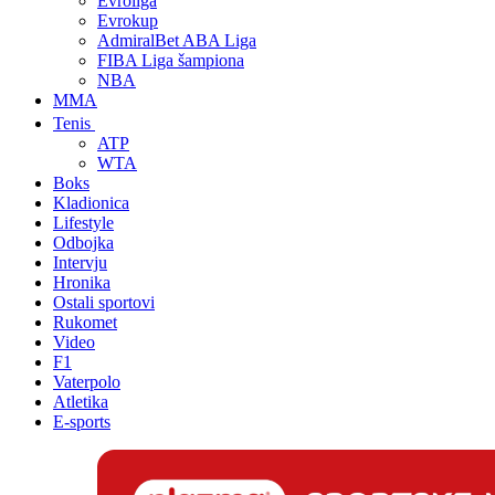
Evroliga
Evrokup
AdmiralBet ABA Liga
FIBA Liga šampiona
NBA
MMA
Tenis
ATP
WTA
Boks
Kladionica
Lifestyle
Odbojka
Intervju
Hronika
Ostali sportovi
Rukomet
Video
F1
Vaterpolo
Atletika
E-sports