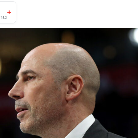
+
ima