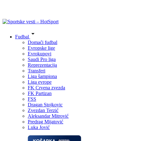
Fudbal
Domaći fudbal
Evropske lige
Evrokupovi
Saudi Pro liga
Reprezentacija
Transferi
Liga šampiona
Liga evrope
FK Crvena zvezda
FK Partizan
FSS
Dragan Stojkovic
Zvezdan Terzić
Aleksandar Mitrović
Predrag Mijatović
Luka Jović