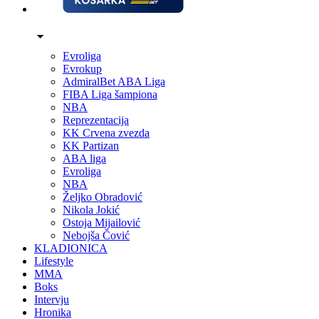
Evroliga
Evrokup
AdmiralBet ABA Liga
FIBA Liga šampiona
NBA
Reprezentacija
KK Crvena zvezda
KK Partizan
ABA liga
Evroliga
NBA
Željko Obradović
Nikola Jokić
Ostoja Mijailović
Nebojša Čović
KLADIONICA
Lifestyle
MMA
Boks
Intervju
Hronika