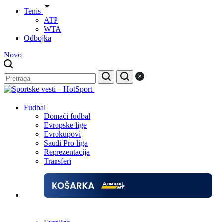
Tenis
ATP
WTA
Odbojka
Novo
Fudbal
Domaći fudbal
Evropske lige
Evrokupovi
Saudi Pro liga
Reprezentacija
Transferi