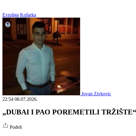
Evroliga
Košarka
Jovan Zivkovic
22:54
08.07.2026.
„DUBAI I PAO POREMETILI TRŽIŠTE“: Bar
Podeli