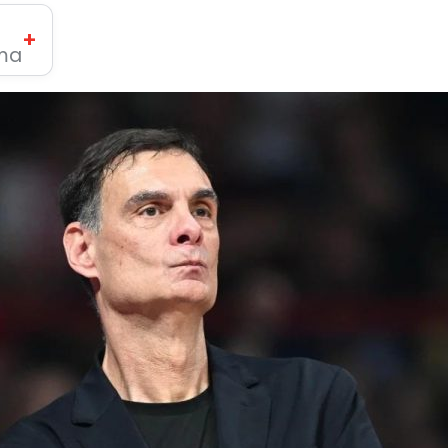
+
ima