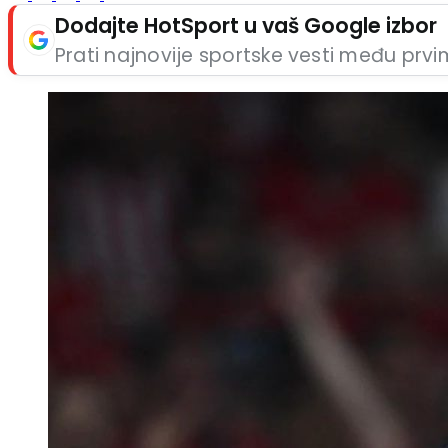
Dodajte HotSport u vaš Google izbor
Prati najnovije sportske vesti među prv