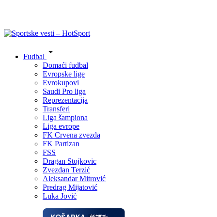
Fudbal
Domaći fudbal
Evropske lige
Evrokupovi
Saudi Pro liga
Reprezentacija
Transferi
Liga šampiona
Liga evrope
FK Crvena zvezda
FK Partizan
FSS
Dragan Stojkovic
Zvezdan Terzić
Aleksandar Mitrović
Predrag Mijatović
Luka Jović