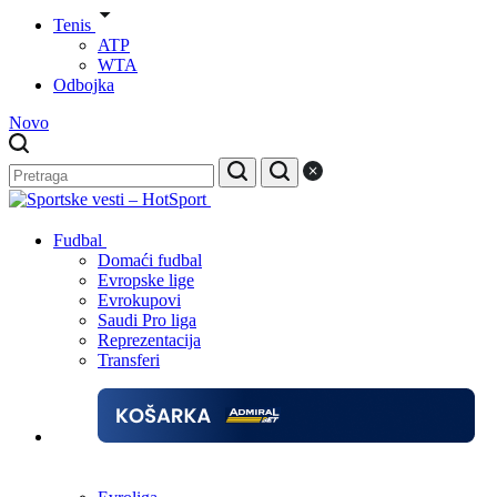
Tenis
ATP
WTA
Odbojka
Novo
Fudbal
Domaći fudbal
Evropske lige
Evrokupovi
Saudi Pro liga
Reprezentacija
Transferi