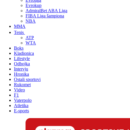
Evroliga
Evrokup
AdmiralBet ABA Liga
FIBA Liga šampiona
NBA
MMA
Tenis
ATP
WTA
Boks
Kladionica
Lifestyle
Odbojka
Intervju
Hronika
Ostali sportovi
Rukomet
Video
F1
Vaterpolo
Atletika
E-sports