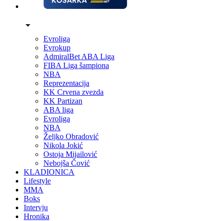
Evroliga
Evrokup
AdmiralBet ABA Liga
FIBA Liga šampiona
NBA
Reprezentacija
KK Crvena zvezda
KK Partizan
ABA liga
Evroliga
NBA
Željko Obradović
Nikola Jokić
Ostoja Mijailović
Nebojša Čović
KLADIONICA
Lifestyle
MMA
Boks
Intervju
Hronika