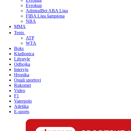
Evroliga
Evrokup
AdmiralBet ABA Liga
FIBA Liga šampiona
NBA
MMA
Tenis
ATP
WTA
Boks
Kladionica
Lifestyle
Odbojka
Intervju
Hronika
Ostali sportovi
Rukomet
Video
F1
Vaterpolo
Atletika
E-sports