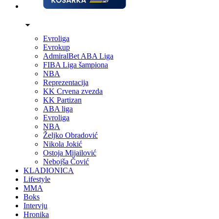
Evroliga
Evrokup
AdmiralBet ABA Liga
FIBA Liga šampiona
NBA
Reprezentacija
KK Crvena zvezda
KK Partizan
ABA liga
Evroliga
NBA
Željko Obradović
Nikola Jokić
Ostoja Mijailović
Nebojša Čović
KLADIONICA
Lifestyle
MMA
Boks
Intervju
Hronika