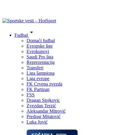
Fudbal
Domaći fudbal
Evropske lige
Evrokupovi
Saudi Pro liga
Reprezentacija
Transferi
Liga šampiona
Liga evrope
FK Crvena zvezda
FK Partizan
FSS
Dragan Stojkovic
Zvezdan Terzić
Aleksandar Mitrović
Predrag Mijatović
Luka Jović