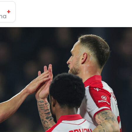
+
ima