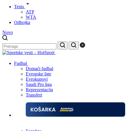
Tenis
ATP
WTA
Odbojka
Novo
Fudbal
Domaći fudbal
Evropske lige
Evrokupovi
Saudi Pro liga
Reprezentacija
Transferi