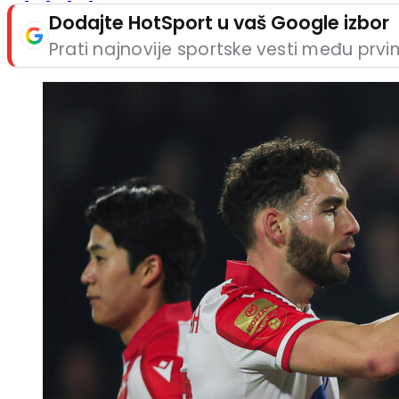
Dodajte HotSport u vaš Google izbor
Prati najnovije sportske vesti među prv