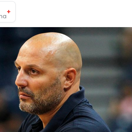
+
ima