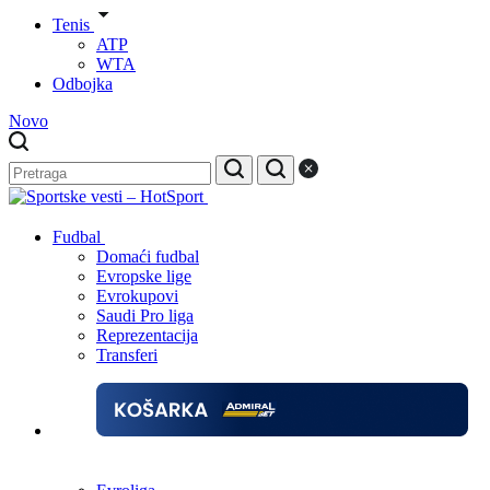
Tenis
ATP
WTA
Odbojka
Novo
Fudbal
Domaći fudbal
Evropske lige
Evrokupovi
Saudi Pro liga
Reprezentacija
Transferi