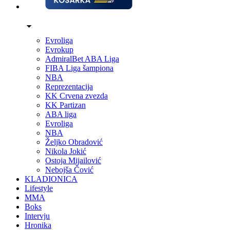
Evroliga
Evrokup
AdmiralBet ABA Liga
FIBA Liga šampiona
NBA
Reprezentacija
KK Crvena zvezda
KK Partizan
ABA liga
Evroliga
NBA
Željko Obradović
Nikola Jokić
Ostoja Mijailović
Nebojša Čović
KLADIONICA
Lifestyle
MMA
Boks
Intervju
Hronika