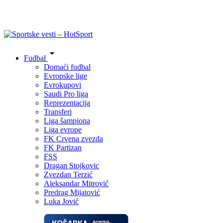
Fudbal
Domaći fudbal
Evropske lige
Evrokupovi
Saudi Pro liga
Reprezentacija
Transferi
Liga šampiona
Liga evrope
FK Crvena zvezda
FK Partizan
FSS
Dragan Stojkovic
Zvezdan Terzić
Aleksandar Mitrović
Predrag Mijatović
Luka Jović