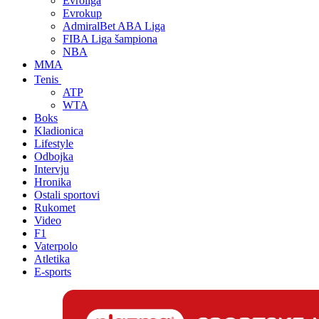
Evroliga
Evrokup
AdmiralBet ABA Liga
FIBA Liga šampiona
NBA
MMA
Tenis
ATP
WTA
Boks
Kladionica
Lifestyle
Odbojka
Intervju
Hronika
Ostali sportovi
Rukomet
Video
F1
Vaterpolo
Atletika
E-sports