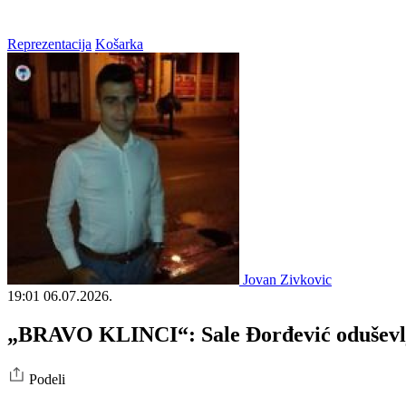
Reprezentacija
Košarka
Jovan Zivkovic
19:01
06.07.2026.
„BRAVO KLINCI“: Sale Đorđević oduševlje
Podeli