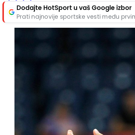
Dodajte HotSport u vaš Google izbor
Prati najnovije sportske vesti među prv