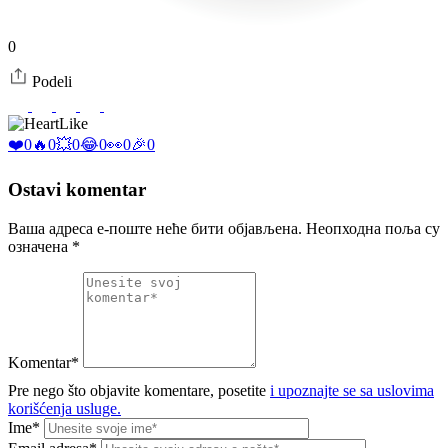
0
Podeli
Like
❤️
0
🔥
0
💥
0
😂
0
👀
0
🎉
0
Ostavi komentar
Ваша адреса е-поште неће бити објављена.
Неопходна поља су
означена
*
Komentar*
Pre nego što objavite komentare, posetite
i upoznajte se sa uslovima
korišćenja usluge.
Ime*