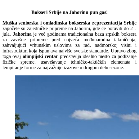
Bokseri Srbije na Jahorinu pun gas!
Muška seniorska i omladinska bokserska reprezentacija Srbije
započele su zajedničke pripreme na Jahorini, gde će boraviti do 21.
jula.
Jahorina
je već godinama tradicionalna baza srpskih boksera
za završne pripreme pred najveća međunarodna takmičenja,
zahvaljujući vrhunskim uslovima za rad, nadmorskoj visini i
infrastrukturi koja ispunjava najviše svetske standarde. Upravo zbog
toga ovaj
olimpijski centar
predstavlja idealno mesto za podizanje
fizičke spreme, usavršavanje tehničko-taktičkih elemenata i
tempiranje forme za najvažnije izazove u drugom delu sezone.