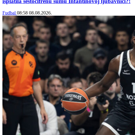
isplatila šestocifrenu sumu Infantinovoj ljubavnici?!
Fudbal
08:58
08.08.2026.