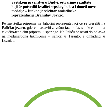
Svetskom prvenstvu u Budvi, ostvarimo rezultate
koji će potvrditi kvalitet srpskog boksa i doneti nove
medalje – istakao je selektor omladinske
reprezentacije Branislav Jovičić.
Po završetku priprema na Jahorini reprezentativci će se preseliti na
Palićko jezero
, gde će nastaviti završnu fazu rada, sa akcentom na
taktičko-tehničku pripremu i sparinge. Na Paliću će ostati do odlaska
na međunarodna takmičenja – seniori u Taranto, a omladinci u
Loznicu.