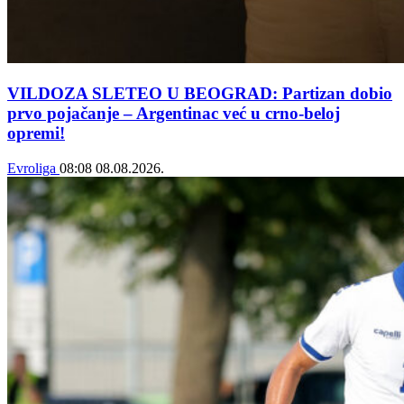
VILDOZA SLETEO U BEOGRAD: Partizan dobio
prvo pojačanje – Argentinac već u crno-beloj
opremi!
Evroliga
08:08
08.08.2026.