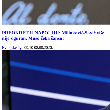
PREOKRET U NAPOLIJU: Milinković-Savić više
nije siguran, Muso čeka šansu!
Evropske lige
09:10
08.08.2026.