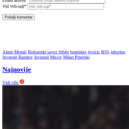
Email adresa*
Vaš veb-sajt*
Almir Memić
Bokserski savez Srbije
branislav jovicic
BSS
jahorina
Jevgenij Bandov
Jevgenij Micov
Milan Piperski
Najnovije
Vidi više