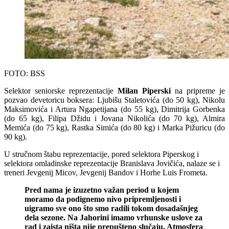
FOTO: BSS
Selektor seniorske reprezentacije
Milan Piperski
na pripreme je
pozvao devetoricu boksera: Ljubišu Staletovića (do 50 kg), Nikolu
Maksimovića i Artura Ngapetijana (do 55 kg), Dimitrija Gorbenka
(do 65 kg), Filipa Džidu i Jovana Nikolića (do 70 kg), Almira
Memića (do 75 kg), Rastka Simića (do 80 kg) i Marka Pižuricu (do
90 kg).
U stručnom štabu reprezentacije, pored selektora Piperskog i
selektora omladinske reprezentacije Branislava Jovičića, nalaze se i
treneri Jevgenij Micov, Jevgenij Bandov i Horhe Luis Frometa.
Pred nama je izuzetno važan period u kojem
moramo da podignemo nivo pripremljenosti i
uigramo sve ono što smo radili tokom dosadašnjeg
dela sezone. Na Jahorini imamo vrhunske uslove za
rad i zaista ništa nije prepušteno slučaju. Atmosfera