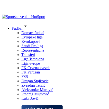
Fudbal
Domaći fudbal
Evropske lige
Evrokupovi
Saudi Pro liga
Reprezentacija
Transferi
Liga šampiona
Liga evrope
FK Crvena zvezda
FK Partizan
FSS
Dragan Stojkovic
Zvezdan Terzić
Aleksandar Mitrović
Predrag Mijatović
Luka Jović