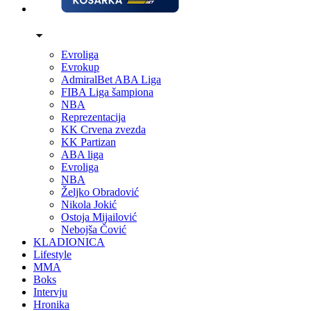
Evroliga
Evrokup
AdmiralBet ABA Liga
FIBA Liga šampiona
NBA
Reprezentacija
KK Crvena zvezda
KK Partizan
ABA liga
Evroliga
NBA
Željko Obradović
Nikola Jokić
Ostoja Mijailović
Nebojša Čović
KLADIONICA
Lifestyle
MMA
Boks
Intervju
Hronika