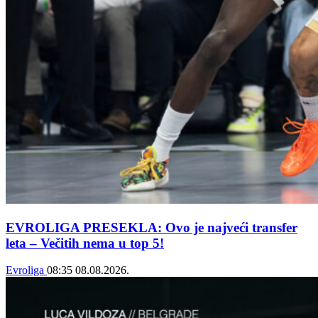
EVROLIGA PRESEKLA: Ovo je najveći transfer
leta – Večitih nema u top 5!
Evroliga
08:35
08.08.2026.