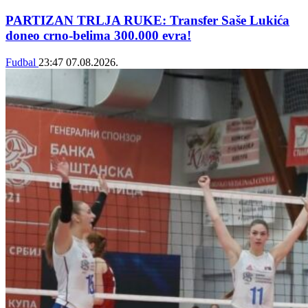
PARTIZAN TRLJA RUKE: Transfer Saše Lukića
doneo crno-belima 300.000 evra!
Fudbal
23:47
07.08.2026.