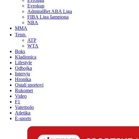
Evroliga
Evrokup
AdmiralBet ABA Liga
FIBA Liga šampiona
NBA
MMA
Tenis
ATP
WTA
Boks
Kladionica
Lifestyle
Odbojka
Intervju
Hronika
Ostali sportovi
Rukomet
Video
F1
Vaterpolo
Atletika
E-sports