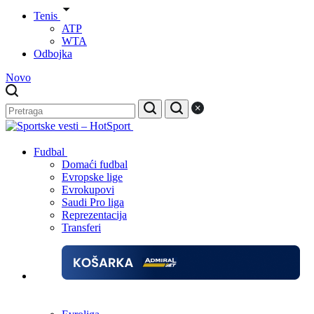
Tenis
ATP
WTA
Odbojka
Novo
Fudbal
Domaći fudbal
Evropske lige
Evrokupovi
Saudi Pro liga
Reprezentacija
Transferi