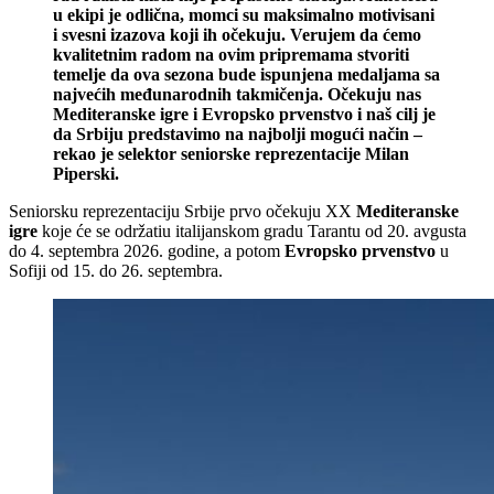
u ekipi je odlična, momci su maksimalno motivisani
i svesni izazova koji ih očekuju. Verujem da ćemo
kvalitetnim radom na ovim pripremama stvoriti
temelje da ova sezona bude ispunjena medaljama sa
najvećih međunarodnih takmičenja. Očekuju nas
Mediteranske igre i Evropsko prvenstvo i naš cilj je
da Srbiju predstavimo na najbolji mogući način –
rekao je selektor seniorske reprezentacije Milan
Piperski.
Seniorsku reprezentaciju Srbije prvo očekuju XX
Mediteranske
igre
koje će se održatiu italijanskom gradu Tarantu od 20. avgusta
do 4. septembra 2026. godine, a potom
Evropsko prvenstvo
u
Sofiji od 15. do 26. septembra.