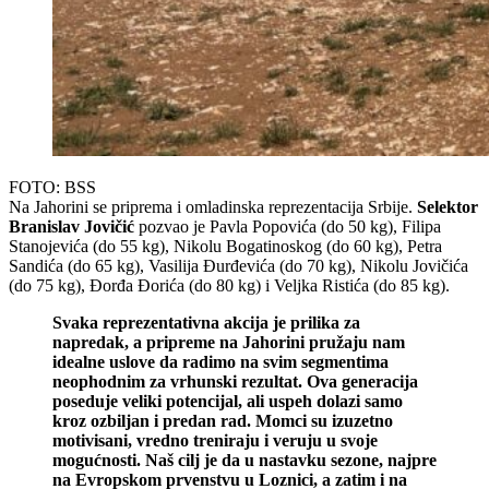
FOTO: BSS
Na Jahorini se priprema i omladinska reprezentacija Srbije.
Selektor
Branislav Jovičić
pozvao je Pavla Popovića (do 50 kg), Filipa
Stanojevića (do 55 kg), Nikolu Bogatinoskog (do 60 kg), Petra
Sandića (do 65 kg), Vasilija Đurđevića (do 70 kg), Nikolu Jovičića
(do 75 kg), Đorđa Đorića (do 80 kg) i Veljka Ristića (do 85 kg).
Svaka reprezentativna akcija je prilika za
napredak, a pripreme na Jahorini pružaju nam
idealne uslove da radimo na svim segmentima
neophodnim za vrhunski rezultat. Ova generacija
poseduje veliki potencijal, ali uspeh dolazi samo
kroz ozbiljan i predan rad. Momci su izuzetno
motivisani, vredno treniraju i veruju u svoje
mogućnosti. Naš cilj je da u nastavku sezone, najpre
na Evropskom prvenstvu u Loznici, a zatim i na