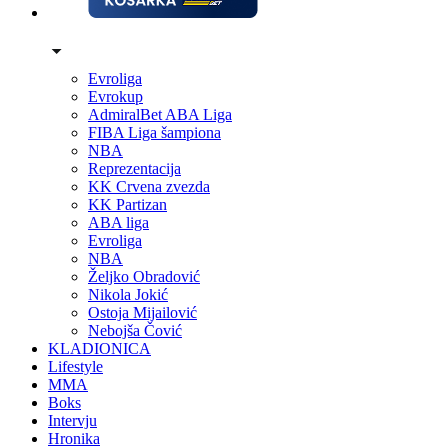
Evroliga
Evrokup
AdmiralBet ABA Liga
FIBA Liga šampiona
NBA
Reprezentacija
KK Crvena zvezda
KK Partizan
ABA liga
Evroliga
NBA
Željko Obradović
Nikola Jokić
Ostoja Mijailović
Nebojša Čović
KLADIONICA
Lifestyle
MMA
Boks
Intervju
Hronika