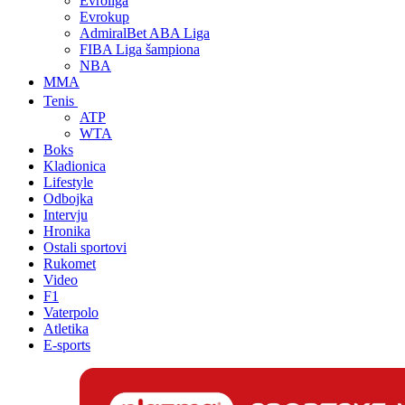
Evroliga
Evrokup
AdmiralBet ABA Liga
FIBA Liga šampiona
NBA
MMA
Tenis
ATP
WTA
Boks
Kladionica
Lifestyle
Odbojka
Intervju
Hronika
Ostali sportovi
Rukomet
Video
F1
Vaterpolo
Atletika
E-sports