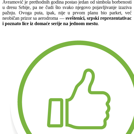
Avramović je prethodnih godina postao jedan od simbola borbenosti
u dresu Srbije, pa ne čudi što svako njegovo pojavljivanje izaziva
pažnju. Ovoga puta, ipak, nije u prvom planu bio parket, već
neobičan prizor sa aerodroma —
sveštenici, srpski reprezentativac
i poznato lice iz domaće serije na jednom mestu
.