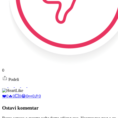
0
Podeli
Like
❤️
0
🔥
0
💥
0
😂
0
👀
0
🎉
0
Ostavi komentar