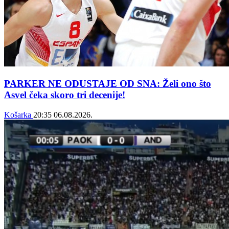
PARKER NE ODUSTAJE OD SNA: Želi ono što
Asvel čeka skoro tri decenije!
Košarka
20:35
06.08.2026.