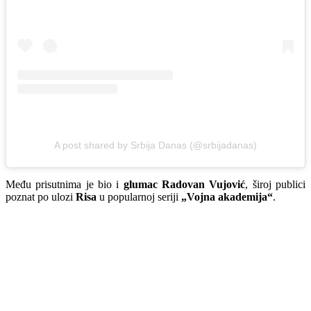
A post shared by Srbija Danas (@srbijadanas)
Među prisutnima je bio i
glumac Radovan Vujović
, široj publici
poznat po ulozi
Risa
u popularnoj seriji
„Vojna akademija“
.