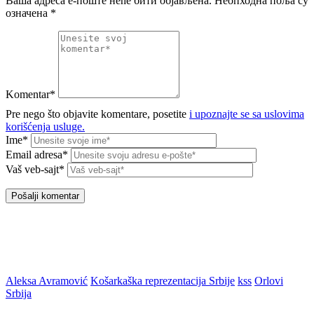
Ваша адреса е-поште неће бити објављена.
Неопходна поља су
означена
*
Komentar*
Pre nego što objavite komentare, posetite
i upoznajte se sa uslovima
korišćenja usluge.
Ime*
Email adresa*
Vaš veb-sajt*
Aleksa Avramović
Košarkaška reprezentacija Srbije
kss
Orlovi
Srbija