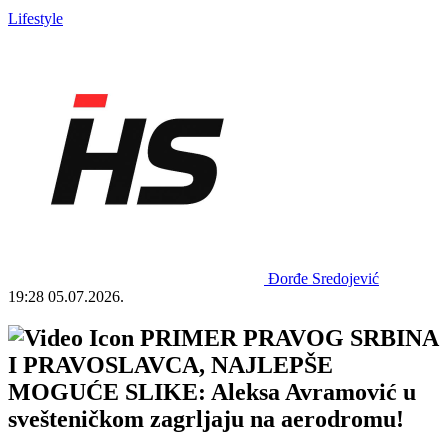
Lifestyle
Đorđe Sredojević
19:28
05.07.2026.
PRIMER PRAVOG SRBINA
I PRAVOSLAVCA, NAJLEPŠE
MOGUĆE SLIKE: Aleksa Avramović u
svešteničkom zagrljaju na aerodromu!