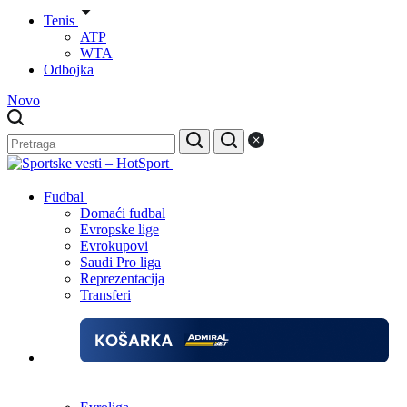
Tenis
ATP
WTA
Odbojka
Novo
Fudbal
Domaći fudbal
Evropske lige
Evrokupovi
Saudi Pro liga
Reprezentacija
Transferi