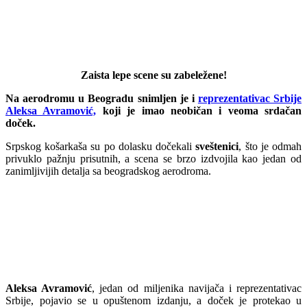
Zaista lepe scene su zabeležene!
Na aerodromu u Beogradu snimljen je i
reprezentativac Srbije
Aleksa Avramović,
koji je imao neobičan i veoma srdačan
doček.
Srpskog košarkaša su po dolasku dočekali
sveštenici
, što je odmah
privuklo pažnju prisutnih, a scena se brzo izdvojila kao jedan od
zanimljivijih detalja sa beogradskog aerodroma.
Aleksa Avramović
, jedan od miljenika navijača i reprezentativac
Srbije, pojavio se u opuštenom izdanju, a doček je protekao u