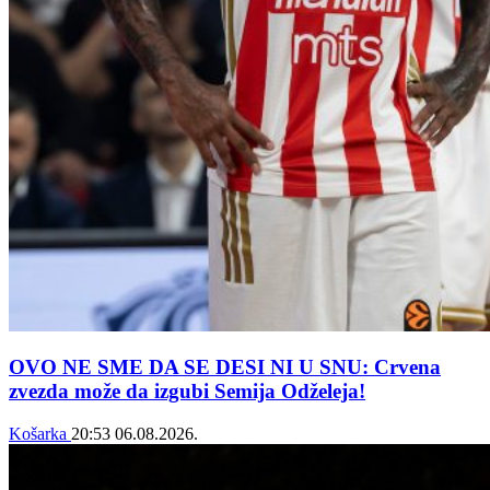
OVO NE SME DA SE DESI NI U SNU: Crvena
zvezda može da izgubi Semija Odželeja!
Košarka
20:53
06.08.2026.