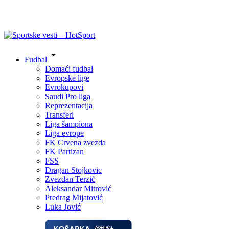
Fudbal
Domaći fudbal
Evropske lige
Evrokupovi
Saudi Pro liga
Reprezentacija
Transferi
Liga šampiona
Liga evrope
FK Crvena zvezda
FK Partizan
FSS
Dragan Stojkovic
Zvezdan Terzić
Aleksandar Mitrović
Predrag Mijatović
Luka Jović