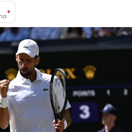
+
ima