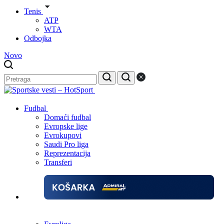
Tenis
ATP
WTA
Odbojka
Novo
Fudbal
Domaći fudbal
Evropske lige
Evrokupovi
Saudi Pro liga
Reprezentacija
Transferi