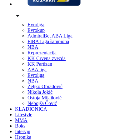
Evroliga
Evrokup
AdmiralBet ABA Liga
FIBA Liga šampiona
NBA
Reprezentacija
KK Crvena zvezda
KK Partizan
ABA liga
Evroliga
NBA
Željko Obradović
Nikola Jokić
Ostoja Mijailović
Nebojša Čović
KLADIONICA
Lifestyle
MMA
Boks
Intervju
Hronika