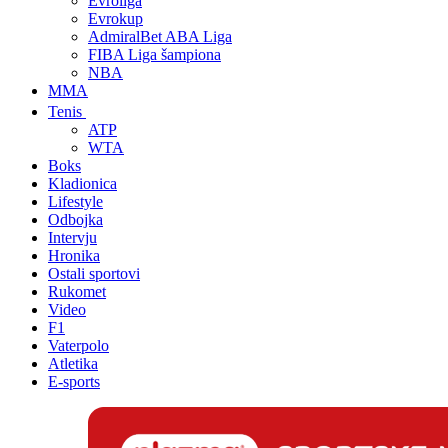
Evroliga
Evrokup
AdmiralBet ABA Liga
FIBA Liga šampiona
NBA
MMA
Tenis
ATP
WTA
Boks
Kladionica
Lifestyle
Odbojka
Intervju
Hronika
Ostali sportovi
Rukomet
Video
F1
Vaterpolo
Atletika
E-sports