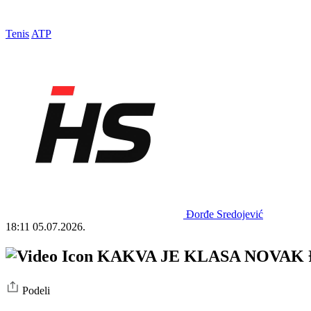
Tenis
ATP
Đorđe Sredojević
18:11
05.07.2026.
KAKVA JE KLASA NOVAK ĐOKO
Podeli