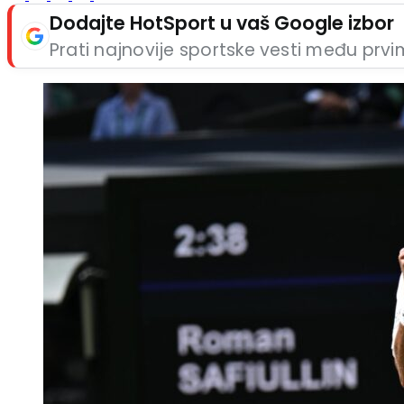
Dodajte HotSport u vaš Google izbor
Prati najnovije sportske vesti među prv