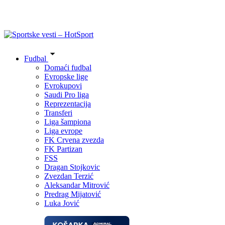
Fudbal
Domaći fudbal
Evropske lige
Evrokupovi
Saudi Pro liga
Reprezentacija
Transferi
Liga šampiona
Liga evrope
FK Crvena zvezda
FK Partizan
FSS
Dragan Stojkovic
Zvezdan Terzić
Aleksandar Mitrović
Predrag Mijatović
Luka Jović