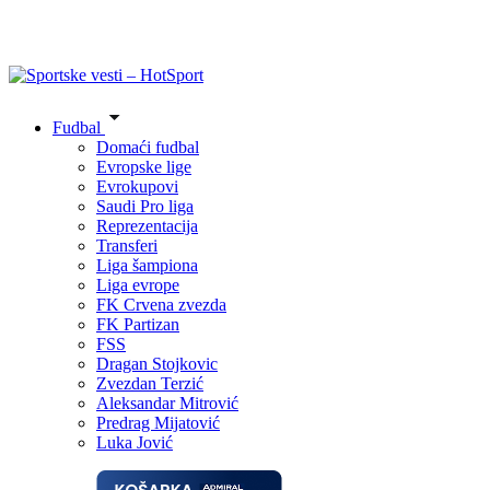
Fudbal
Domaći fudbal
Evropske lige
Evrokupovi
Saudi Pro liga
Reprezentacija
Transferi
Liga šampiona
Liga evrope
FK Crvena zvezda
FK Partizan
FSS
Dragan Stojkovic
Zvezdan Terzić
Aleksandar Mitrović
Predrag Mijatović
Luka Jović