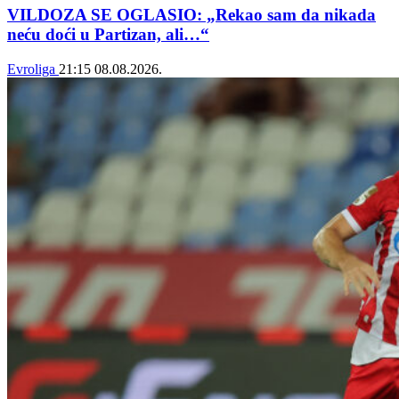
VILDOZA SE OGLASIO: „Rekao sam da nikada
neću doći u Partizan, ali…“
Evroliga
21:15
08.08.2026.