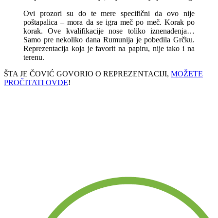
Ovi prozori su do te mere specifični da ovo nije
poštapalica – mora da se igra meč po meč. Korak po
korak. Ove kvalifikacije nose toliko iznenađenja…
Samo pre nekoliko dana Rumunija je pobedila Grčku.
Reprezentacija koja je favorit na papiru, nije tako i na
terenu.
ŠTA JE ČOVIĆ GOVORIO O REPREZENTACIJI,
MOŽETE
PROČITATI OVDE
!