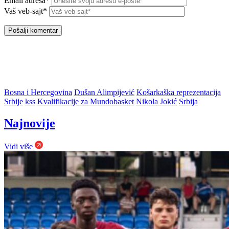
Email adresa*
Vaš veb-sajt*
Bosna i Hercegovina
Dušan Alimpijević
Košarkaška reprezentacija
Srbije
kss
Kvalifikacije za Mundobasket
Nikola Jokić
Srbija
Najnovije
Vidi više