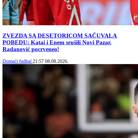
ZVEZDA SA DESETORICOM SAČUVALA
POBEDU: Katai i Enem srušili Novi Pazar,
Radanović pocrveneo!
Domaći fudbal
21:57
08.08.2026.