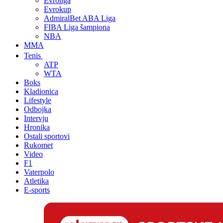
Evroliga
Evrokup
AdmiralBet ABA Liga
FIBA Liga šampiona
NBA
MMA
Tenis
ATP
WTA
Boks
Kladionica
Lifestyle
Odbojka
Intervju
Hronika
Ostali sportovi
Rukomet
Video
F1
Vaterpolo
Atletika
E-sports