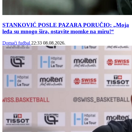
STANKOVIĆ POSLE PAZARA PORUČIO: „Moja
leđa su mnogo šira, ostavite momke na miru!“
Domaći fudbal
22:33
08.08.2026.