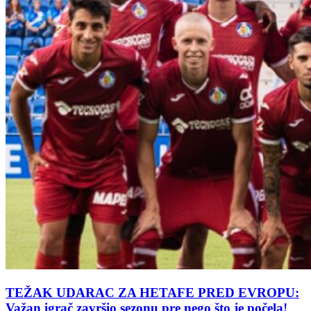
TEŽAK UDARAC ZA HETAFE PRED EVROPU:
Važan igrač završio sezonu pre nego što je počela!