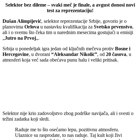
Selektor bez dileme – svaki meč je finale, a avgust donosi novi
test za reprezentaciju!
Dušan Alimpijević
, selektor reprezentacije Srbije, govorio je o
planovima
Orlova
u nastavku kvalifikacija za
Svetsko prvenstvo
,
ali i o svemu što čeka tim u narednim mesecima gostujući u emisiji
„
Jutro na Prvoj
„.
Srbija u ponedeljak igra jedan od ključnih mečeva protiv
Bosne i
Hercegovine
, u dvorani
“Aleksandar Nikolić”
, od
20 časova
, u
atmosferi koja već sada obećava punu halu i veliki pritisak.
Selektor nije krio zadovoljstvo zbog podrške navijača, ali i svesti o
težini zadatka koji sledi.
Raduje me to što osećamo lepu, pozitivnu atmosferu.
Ulaznice su rasprodate, to nas raduje. Taj kult koji živi