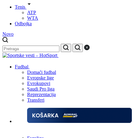
Tenis
ATP
WTA
Odbojka
Novo
Fudbal
Domaći fudbal
Evropske lige
Evrokupovi
Saudi Pro liga
Reprezentacija
Transferi