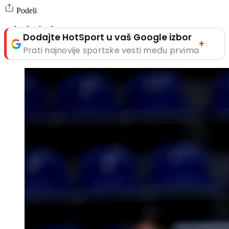
Podeli
Dodajte HotSport u vaš Google izbor
+
Prati najnovije sportske vesti među prvima