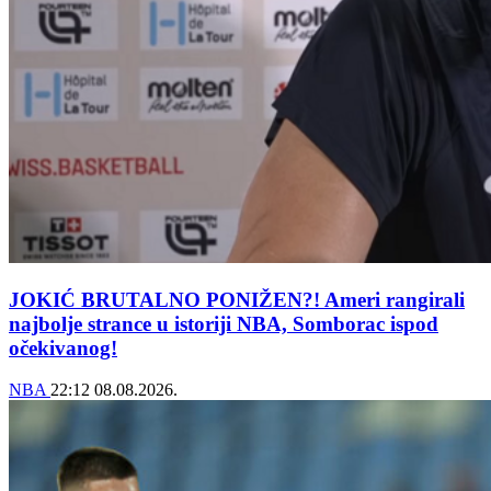
JOKIĆ BRUTALNO PONIŽEN?! Ameri rangirali
najbolje strance u istoriji NBA, Somborac ispod
očekivanog!
NBA
22:12
08.08.2026.