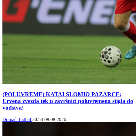
(POLUVREME) KATAI SLOMIO PAZARCE:
Crvena zvezda tek u završnici poluvremena stigla do
vođstva!
Domaći fudbal
20:53
08.08.2026.