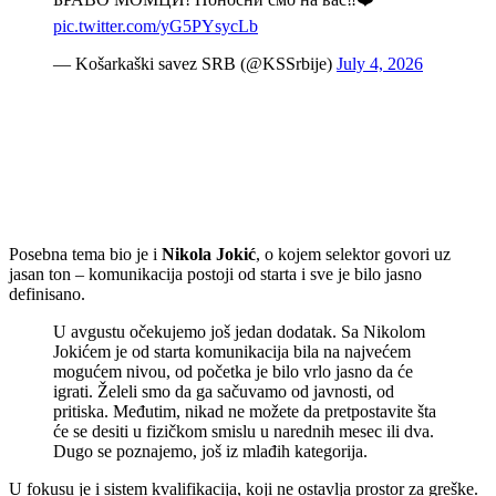
pic.twitter.com/yG5PYsycLb
— Košarkaški savez SRB (@KSSrbije)
July 4, 2026
Posebna tema bio je i
Nikola Jokić
, o kojem selektor govori uz
jasan ton – komunikacija postoji od starta i sve je bilo jasno
definisano.
U avgustu očekujemo još jedan dodatak. Sa Nikolom
Jokićem je od starta komunikacija bila na najvećem
mogućem nivou, od početka je bilo vrlo jasno da će
igrati. Želeli smo da ga sačuvamo od javnosti, od
pritiska. Međutim, nikad ne možete da pretpostavite šta
će se desiti u fizičkom smislu u narednih mesec ili dva.
Dugo se poznajemo, još iz mlađih kategorija.
U fokusu je i sistem kvalifikacija, koji ne ostavlja prostor za greške.