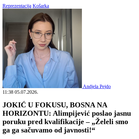
Reprezentacija
Košarka
Andjela Pejdo
11:38
05.07.2026.
JOKIĆ U FOKUSU, BOSNA NA
HORIZONTU: Alimpijević poslao jasnu
poruku pred kvalifikacije – „Želeli smo
ga ga sačuvamo od javnosti!“