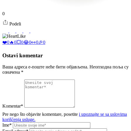
0
Podeli
Like
❤️
0
🔥
0
💥
0
😂
0
👀
0
🎉
0
Ostavi komentar
Ваша адреса е-поште неће бити објављена.
Неопходна поља су
означена
*
Komentar*
Pre nego što objavite komentare, posetite
i upoznajte se sa uslovima
korišćenja usluge.
Ime*