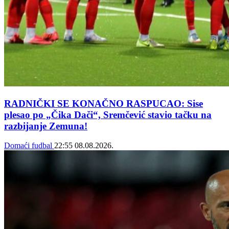
RADNIČKI SE KONAČNO RASPUCAO: Sise
plesao po „Čika Dači“, Sremčević stavio tačku na
razbijanje Zemuna!
Domaći fudbal
22:55
08.08.2026.