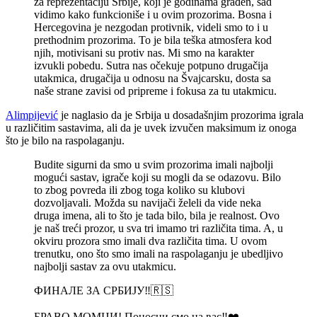
za reprezentaciju Srbije, koji je godinama građen, sad
vidimo kako funkcioniše i u ovim prozorima. Bosna i
Hercegovina je nezgodan protivnik, videli smo to i u
prethodnim prozorima. To je bila teška atmosfera kod
njih, motivisani su protiv nas. Mi smo na karakter
izvukli pobedu. Sutra nas očekuje potpuno drugačija
utakmica, drugačija u odnosu na Švajcarsku, dosta sa
naše strane zavisi od pripreme i fokusa za tu utakmicu.
Alimpijević
je naglasio da je Srbija u dosadašnjim prozorima igrala
u različitim sastavima, ali da je uvek izvučen maksimum iz onoga
što je bilo na raspolaganju.
Budite sigurni da smo u svim prozorima imali najbolji
mogući sastav, igrače koji su mogli da se odazovu. Bilo
to zbog povreda ili zbog toga koliko su klubovi
dozvoljavali. Možda su navijači želeli da vide neka
druga imena, ali to što je tada bilo, bila je realnost. Ovo
je naš treći prozor, u sva tri imamo tri različita tima. A, u
okviru prozora smo imali dva različita tima. U ovom
trenutku, ono što smo imali na raspolaganju je ubedljivo
najbolji sastav za ovu utakmicu.
ФИНАЛЕ ЗА СРБИЈУ‼️🇷🇸
БРАВО МОМЦИ! Поносни смо на вас‼️❤️