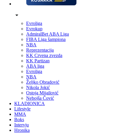
Evroliga
Evrokup
AdmiralBet ABA Liga
FIBA Liga šampiona
NBA
Reprezentacija
KK Crvena zvezda
KK Partizan
ABA liga
Evroliga
NBA
Željko Obradović
Nikola Jokić
Ostoja Mijailović
Nebojša Čović
KLADIONICA
Lifestyle
MMA
Boks
Intervju
Hronika