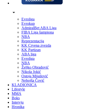
Evroliga
Evrokup
AdmiralBet ABA Liga
FIBA Liga šampiona
NBA
Reprezentacija
KK Crvena zvezda
KK Partizan
ABA liga
Evroliga
NBA
Željko Obradović
Nikola Jokić
Ostoja Mijailović
Nebojša Čović
KLADIONICA
Lifestyle
MMA
Boks
Intervju
Hronika