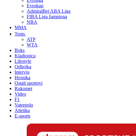
Evroliga
Evrokup
AdmiralBet ABA Liga
FIBA Liga šampiona
NBA
MMA
Tenis
ATP
WTA
Boks
Kladionica
Lifestyle
Odbojka
Intervju
Hronika
Ostali sportovi
Rukomet
Video
F1
Vaterpolo
Atletika
E-sports