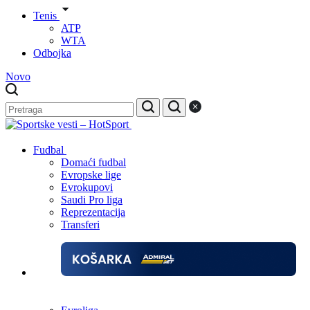
Tenis
ATP
WTA
Odbojka
Novo
Fudbal
Domaći fudbal
Evropske lige
Evrokupovi
Saudi Pro liga
Reprezentacija
Transferi