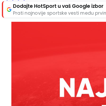
Dodajte HotSport u vaš Google izbor
Prati najnovije sportske vesti među prv