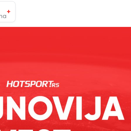
+
ima