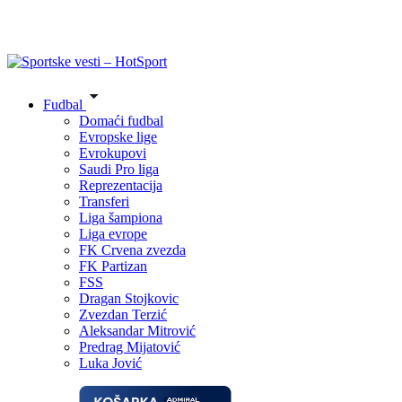
Fudbal
Domaći fudbal
Evropske lige
Evrokupovi
Saudi Pro liga
Reprezentacija
Transferi
Liga šampiona
Liga evrope
FK Crvena zvezda
FK Partizan
FSS
Dragan Stojkovic
Zvezdan Terzić
Aleksandar Mitrović
Predrag Mijatović
Luka Jović