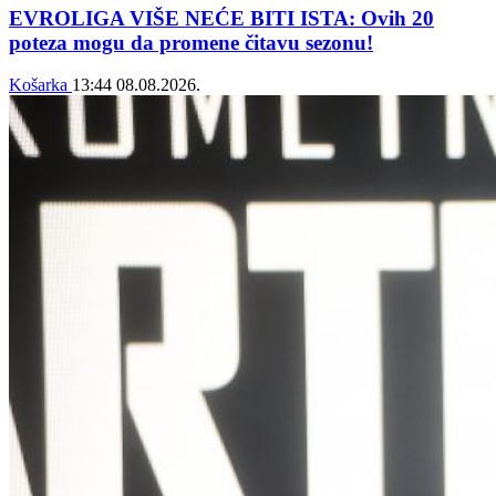
EVROLIGA VIŠE NEĆE BITI ISTA: Ovih 20
poteza mogu da promene čitavu sezonu!
Košarka
13:44
08.08.2026.