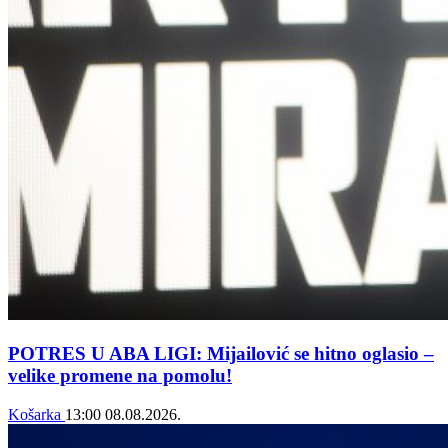
POTRES U ABA LIGI: Mijailović se hitno oglasio –
velike promene na pomolu!
Košarka
13:00
08.08.2026.