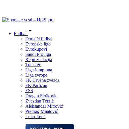
Fudbal
Domaći fudbal
Evropske lige
Evrokupovi
Saudi Pro liga
Reprezentacija
Transferi
Liga šampiona
Liga evrope
FK Crvena zvezda
FK Partizan
FSS
Dragan Stojkovic
Zvezdan Terzić
Aleksandar Mitrović
Predrag Mijatović
Luka Jović