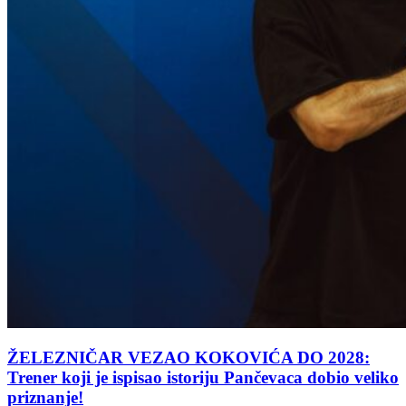
ŽELEZNIČAR VEZAO KOKOVIĆA DO 2028:
Trener koji je ispisao istoriju Pančevaca dobio veliko
priznanje!