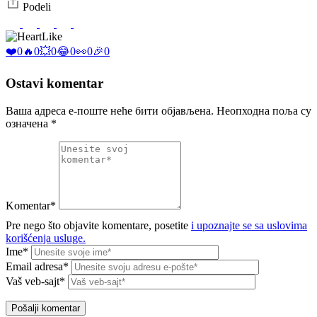
Podeli
Like
❤️
0
🔥
0
💥
0
😂
0
👀
0
🎉
0
Ostavi komentar
Ваша адреса е-поште неће бити објављена.
Неопходна поља су
означена
*
Komentar*
Pre nego što objavite komentare, posetite
i upoznajte se sa uslovima
korišćenja usluge.
Ime*
Email adresa*
Vaš veb-sajt*