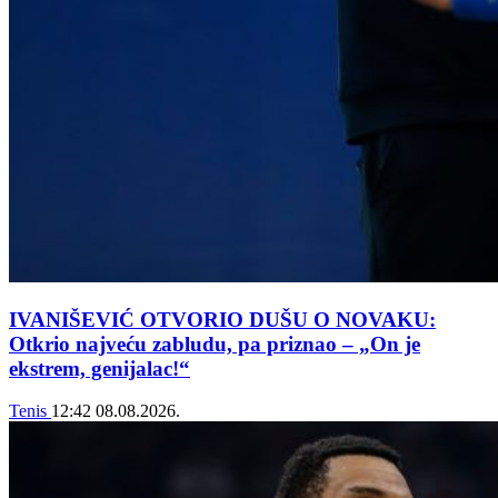
IVANIŠEVIĆ OTVORIO DUŠU O NOVAKU:
Otkrio najveću zabludu, pa priznao – „On je
ekstrem, genijalac!“
Tenis
12:42
08.08.2026.