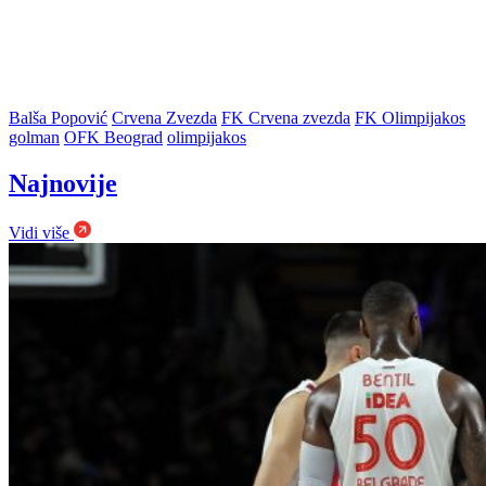
Balša Popović
Crvena Zvezda
FK Crvena zvezda
FK Olimpijakos
golman
OFK Beograd
olimpijakos
Najnovije
Vidi više