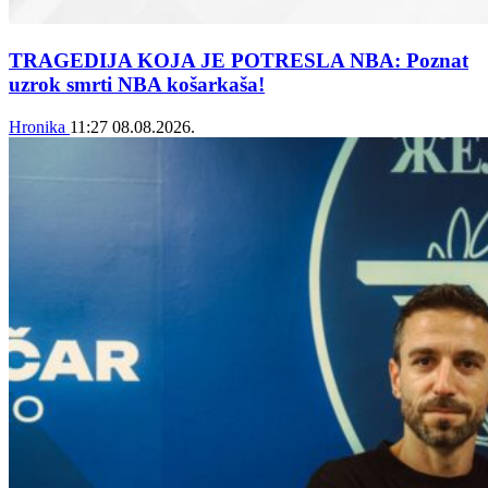
TRAGEDIJA KOJA JE POTRESLA NBA: Poznat
uzrok smrti NBA košarkaša!
Hronika
11:27
08.08.2026.