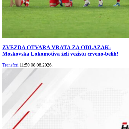
ZVEZDA OTVARA VRATA ZA ODLAZAK:
Moskovska Lokomotiva želi vezistu crveno-belih!
Transferi
11:50
08.08.2026.