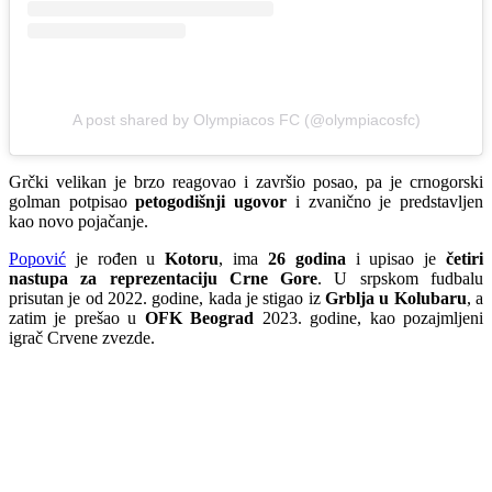
A post shared by Olympiacos FC (@olympiacosfc)
Grčki velikan je brzo reagovao i završio posao, pa je crnogorski
golman potpisao
petogodišnji ugovor
i zvanično je predstavljen
kao novo pojačanje.
Popović
je rođen u
Kotoru
, ima
26 godina
i upisao je
četiri
nastupa za reprezentaciju Crne Gore
. U srpskom fudbalu
prisutan je od 2022. godine, kada je stigao iz
Grblja u Kolubaru
, a
zatim je prešao u
OFK Beograd
2023. godine, kao pozajmljeni
igrač Crvene zvezde.