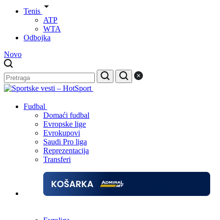
Tenis
ATP
WTA
Odbojka
Novo
Fudbal
Domaći fudbal
Evropske lige
Evrokupovi
Saudi Pro liga
Reprezentacija
Transferi