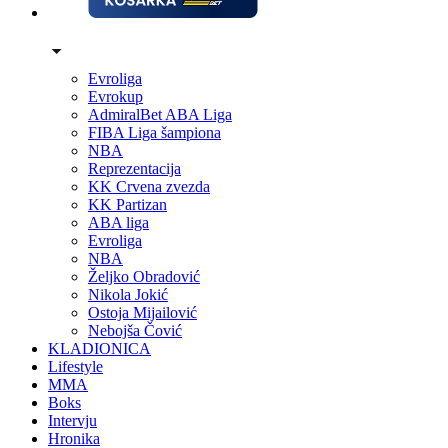
Evroliga
Evrokup
AdmiralBet ABA Liga
FIBA Liga šampiona
NBA
Reprezentacija
KK Crvena zvezda
KK Partizan
ABA liga
Evroliga
NBA
Željko Obradović
Nikola Jokić
Ostoja Mijailović
Nebojša Čović
KLADIONICA
Lifestyle
MMA
Boks
Intervju
Hronika