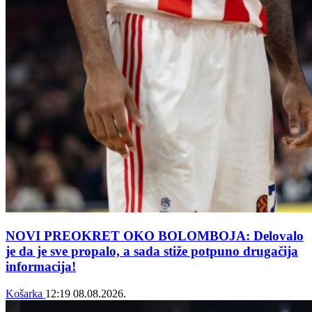
NOVI PREOKRET OKO BOLOMBOJA: Delovalo
je da je sve propalo, a sada stiže potpuno drugačija
informacija!
Košarka
12:19
08.08.2026.