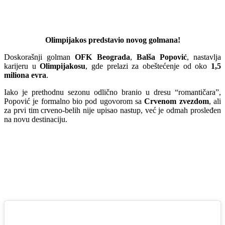
Olimpijakos predstavio novog golmana!
Doskorašnji golman
OFK Beograda
,
Balša Popović
, nastavlja
karijeru u
Olimpijakosu
, gde prelazi za obeštećenje od oko
1,5
miliona evra
.
Iako je prethodnu sezonu odlično branio u dresu “romantičara”,
Popović je formalno bio pod ugovorom sa
Crvenom zvezdom
, ali
za prvi tim crveno-belih nije upisao nastup, već je odmah prosleđen
na novu destinaciju.