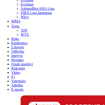
Evroliga
Evrokup
AdmiralBet ABA Liga
FIBA Liga šampiona
NBA
MMA
Tenis
ATP
WTA
Boks
Kladionica
Lifestyle
Odbojka
Intervju
Hronika
Ostali sportovi
Rukomet
Video
F1
Vaterpolo
Atletika
E-sports