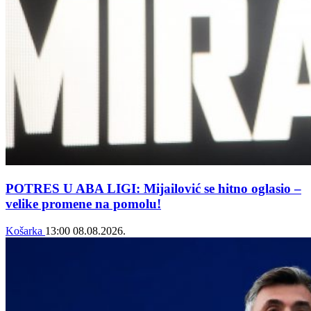
POTRES U ABA LIGI: Mijailović se hitno oglasio –
velike promene na pomolu!
Košarka
13:00
08.08.2026.