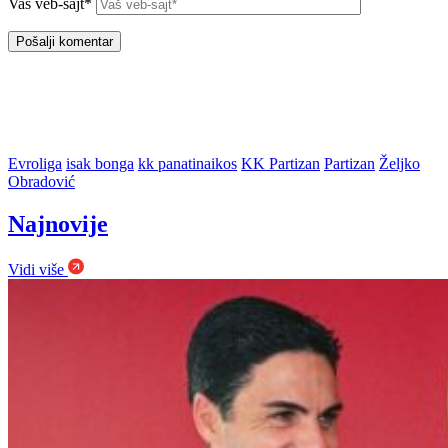
Vaš veb-sajt*
Evroliga
isak bonga
kk panatinaikos
KK Partizan
Partizan
Željko
Obradović
Najnovije
Vidi više