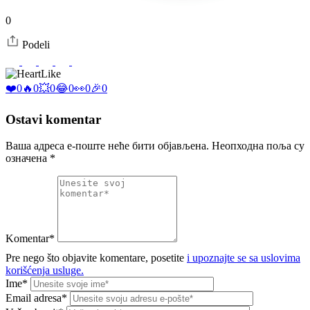
0
Podeli
Like
❤️
0
🔥
0
💥
0
😂
0
👀
0
🎉
0
Ostavi komentar
Ваша адреса е-поште неће бити објављена.
Неопходна поља су
означена
*
Komentar*
Pre nego što objavite komentare, posetite
i upoznajte se sa uslovima
korišćenja usluge.
Ime*
Email adresa*