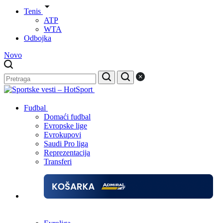
Tenis
ATP
WTA
Odbojka
Novo
Fudbal
Domaći fudbal
Evropske lige
Evrokupovi
Saudi Pro liga
Reprezentacija
Transferi