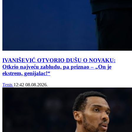
IVANIŠEVIĆ OTVORIO DUŠU O NOVAKU:
Otkrio najveću zabludu, pa priznao – „On je
ekstrem, genijalac!“
Tenis
12:42
08.08.2026.