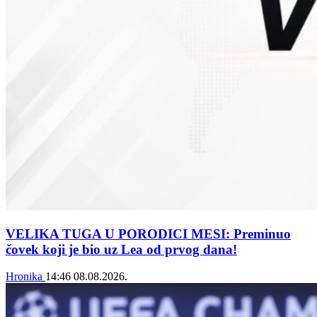
VELIKA TUGA U PORODICI MESI: Preminuo
čovek koji je bio uz Lea od prvog dana!
Hronika
14:46
08.08.2026.