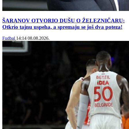
ŠARANOV OTVORIO DUŠU O ŽELEZNIČARU:
Otkrio tajnu uspeha, a spremaju se još dva poteza!
Fudbal
14:14
08.08.2026.