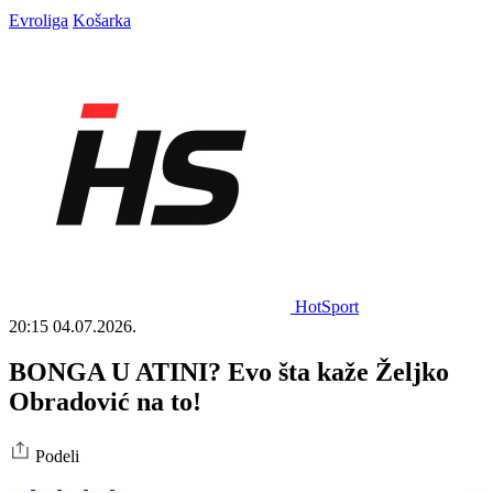
Evroliga
Košarka
HotSport
20:15
04.07.2026.
BONGA U ATINI? Evo šta kaže Željko
Obradović na to!
Podeli