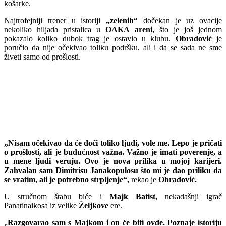
košarke.
Najtrofejniji trener u istoriji
„zelenih“
dočekan je uz ovacije
nekoliko hiljada pristalica u
OAKA areni,
što je još jednom
pokazalo koliko dubok trag je ostavio u klubu.
Obradović
je
poručio da nije očekivao toliku podršku, ali i da se sada ne sme
živeti samo od prošlosti.
„Nisam očekivao da će doći toliko ljudi, vole me. Lepo je pričati
o prošlosti, ali je budućnost važna. Važno je imati poverenje, a
u mene ljudi veruju. Ovo je nova prilika u mojoj karijeri.
Zahvalan sam Dimitrisu Janakopulosu što mi je dao priliku da
se vratim, ali je potrebno strpljenje“,
rekao je
Obradović.
U stručnom štabu biće i
Majk Batist,
nekadašnji igrač
Panatinaikosa iz velike
Željkove
ere.
„
Razgovarao sam s Majkom i on će biti ovde. Poznaje istoriju