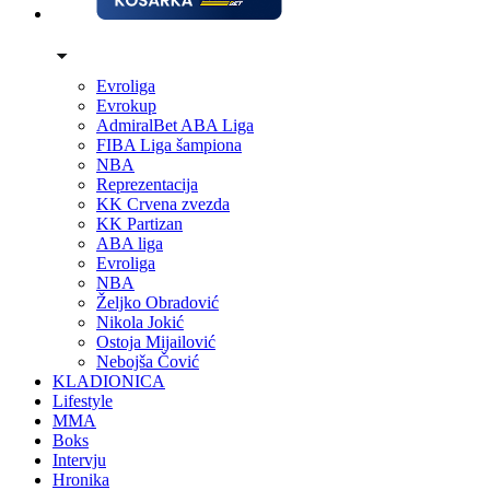
Evroliga
Evrokup
AdmiralBet ABA Liga
FIBA Liga šampiona
NBA
Reprezentacija
KK Crvena zvezda
KK Partizan
ABA liga
Evroliga
NBA
Željko Obradović
Nikola Jokić
Ostoja Mijailović
Nebojša Čović
KLADIONICA
Lifestyle
MMA
Boks
Intervju
Hronika