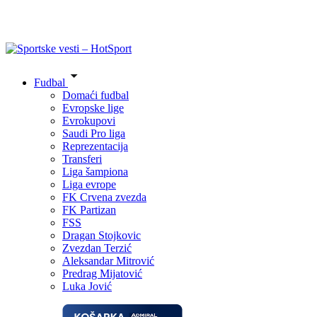
Fudbal
Domaći fudbal
Evropske lige
Evrokupovi
Saudi Pro liga
Reprezentacija
Transferi
Liga šampiona
Liga evrope
FK Crvena zvezda
FK Partizan
FSS
Dragan Stojkovic
Zvezdan Terzić
Aleksandar Mitrović
Predrag Mijatović
Luka Jović