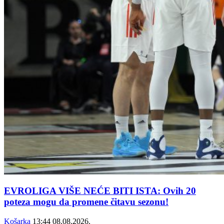
EVROLIGA VIŠE NEĆE BITI ISTA: Ovih 20
poteza mogu da promene čitavu sezonu!
Košarka
13:44
08.08.2026.