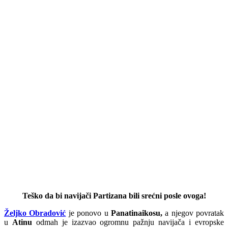
Teško da bi navijači Partizana bili srećni posle ovoga!
Željko Obradović
je ponovo u
Panatinaikosu,
a njegov povratak
u
Atinu
odmah je izazvao ogromnu pažnju navijača i evropske