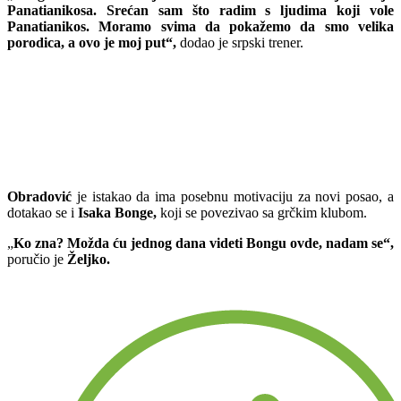
Panatianikosa. Srećan sam što radim s ljudima koji vole
Panatianikos. Moramo svima da pokažemo da smo velika
porodica, a ovo je moj put“,
dodao je srpski trener.
Obradović
je istakao da ima posebnu motivaciju za novi posao, a
dotakao se i
Isaka Bonge,
koji se povezivao sa grčkim klubom.
„
Ko zna? Možda ću jednog dana videti Bongu ovde, nadam se“,
poručio je
Željko.