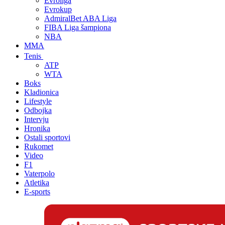
Evroliga
Evrokup
AdmiralBet ABA Liga
FIBA Liga šampiona
NBA
MMA
Tenis
ATP
WTA
Boks
Kladionica
Lifestyle
Odbojka
Intervju
Hronika
Ostali sportovi
Rukomet
Video
F1
Vaterpolo
Atletika
E-sports