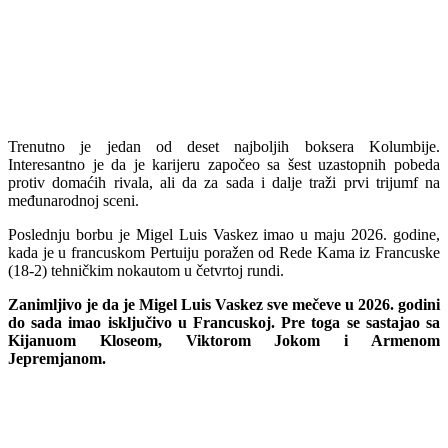
Trenutno je jedan od deset najboljih boksera Kolumbije.
Interesantno je da je karijeru započeo sa šest uzastopnih pobeda
protiv domaćih rivala, ali da za sada i dalje traži prvi trijumf na
međunarodnoj sceni.
Poslednju borbu je Migel Luis Vaskez imao u maju 2026. godine,
kada je u francuskom Pertuiju poražen od Rede Kama iz Francuske
(18-2) tehničkim nokautom u četvrtoj rundi.
Zanimljivo je da je Migel Luis Vaskez sve mečeve u 2026. godini
do sada imao isključivo u Francuskoj. Pre toga se sastajao sa
Kijanuom Kloseom, Viktorom Jokom i Armenom
Jepremjanom.