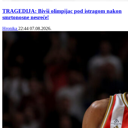
TRAGEDIJA: Bivši olimpijac pod istragom nakon
smrtonosne nesreće!
Hronika
22:44
07.08.2026.