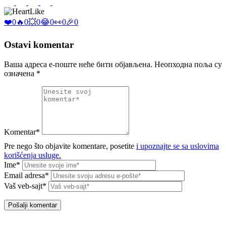
Like
❤️
0
🔥
0
💥
0
😂
0
👀
0
🎉
0
Ostavi komentar
Ваша адреса е-поште неће бити објављена.
Неопходна поља су
означена
*
Komentar*
Pre nego što objavite komentare, posetite
i upoznajte se sa uslovima
korišćenja usluge.
Ime*
Email adresa*
Vaš veb-sajt*