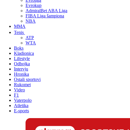
Evroliga
Evrokup
AdmiralBet ABA Liga
FIBA Liga šampiona
NBA
MMA
Tenis
ATP
WTA
Boks
Kladionica
Lifestyle
Odbojka
Intervju
Hronika
Ostali sportovi
Rukomet
Video
F1
Vaterpolo
Atletika
E-sports