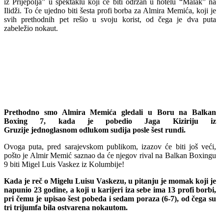
iz Prijepolja” u spektaklu koji će biti održan u hotelu “Malak” na
Ilidži. To će ujedno biti šesta profi borba za Almira Memića, koji je
svih prethodnih pet rešio u svoju korist, od čega je dva puta
zabeležio nokaut.
Prethodno smo Almira Memića gledali u Boru na Balkan
Boxing 7, kada je pobedio Jaga Kiziriju iz
Gruzije jednoglasnom odlukom sudija posle šest rundi.
Ovoga puta, pred sarajevskom publikom, izazov će biti još veći,
pošto je Almir Memić saznao da će njegov rival na Balkan Boxingu
9 biti Migel Luis Vaskez iz Kolumbije!
Kada je reč o Migelu Luisu Vaskezu, u pitanju je momak koji je
napunio 23 godine, a koji u karijeri iza sebe ima 13 profi borbi,
pri čemu je upisao šest pobeda i sedam poraza (6-7), od čega su
tri trijumfa bila ostvarena nokautom.