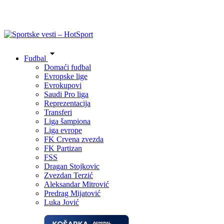
Fudbal
Domaći fudbal
Evropske lige
Evrokupovi
Saudi Pro liga
Reprezentacija
Transferi
Liga šampiona
Liga evrope
FK Crvena zvezda
FK Partizan
FSS
Dragan Stojkovic
Zvezdan Terzić
Aleksandar Mitrović
Predrag Mijatović
Luka Jović