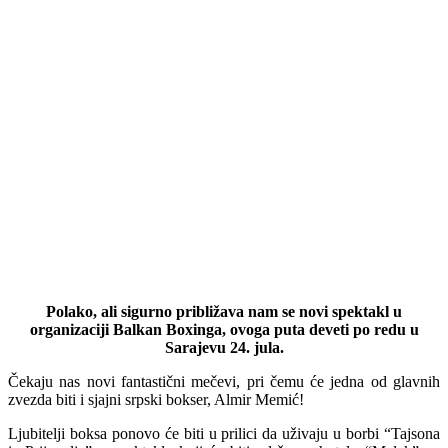
Polako, ali sigurno približava nam se novi spektakl u
organizaciji Balkan Boxinga, ovoga puta deveti po redu u
Sarajevu 24. jula.
Čekaju nas novi fantastični mečevi, pri čemu će jedna od glavnih
zvezda biti i sjajni srpski bokser, Almir Memić!
Ljubitelji boksa ponovo će biti u prilici da uživaju u borbi “Tajsona