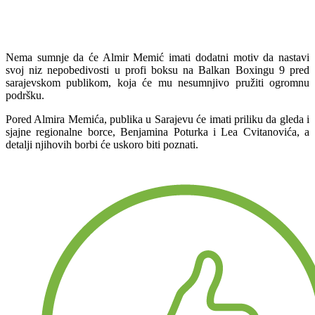
Nema sumnje da će Almir Memić imati dodatni motiv da nastavi
svoj niz nepobedivosti u profi boksu na Balkan Boxingu 9 pred
sarajevskom publikom, koja će mu nesumnjivo pružiti ogromnu
podršku.
Pored Almira Memića, publika u Sarajevu će imati priliku da gleda i
sjajne regionalne borce, Benjamina Poturka i Lea Cvitanovića, a
detalji njihovih borbi će uskoro biti poznati.