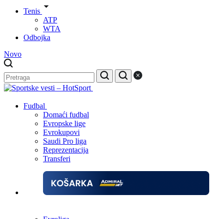
Tenis
ATP
WTA
Odbojka
Novo
Fudbal
Domaći fudbal
Evropske lige
Evrokupovi
Saudi Pro liga
Reprezentacija
Transferi