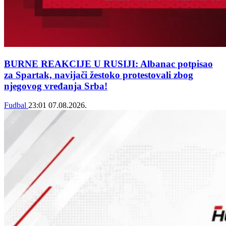
BURNE REAKCIJE U RUSIJI: Albanac potpisao
za Spartak, navijači žestoko protestovali zbog
njegovog vređanja Srba!
Fudbal
23:01
07.08.2026.