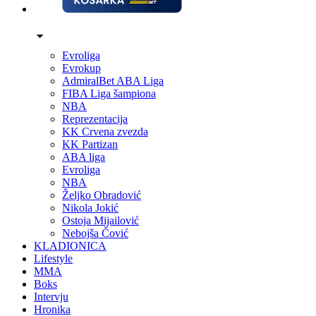
Evroliga
Evrokup
AdmiralBet ABA Liga
FIBA Liga šampiona
NBA
Reprezentacija
KK Crvena zvezda
KK Partizan
ABA liga
Evroliga
NBA
Željko Obradović
Nikola Jokić
Ostoja Mijailović
Nebojša Čović
KLADIONICA
Lifestyle
MMA
Boks
Intervju
Hronika