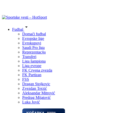
Fudbal
Domaći fudbal
Evropske lige
Evrokupovi
Saudi Pro liga
Reprezentacija
Transferi
Liga šampiona
Liga evrope
FK Crvena zvezda
FK Partizan
FSS
Dragan Stojkovic
Zvezdan Terzić
Aleksandar Mitrović
Predrag Mijatović
Luka Jović