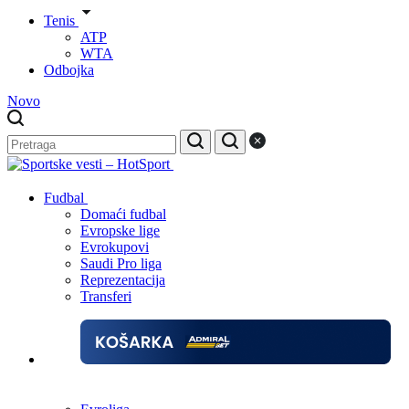
Tenis
ATP
WTA
Odbojka
Novo
Fudbal
Domaći fudbal
Evropske lige
Evrokupovi
Saudi Pro liga
Reprezentacija
Transferi