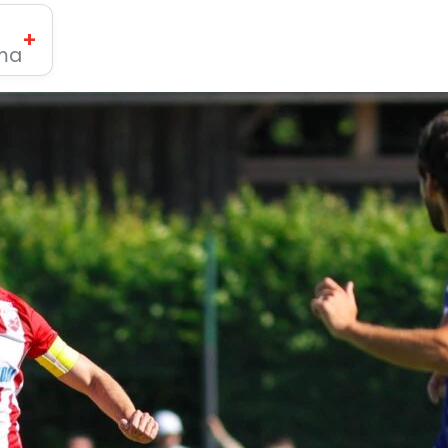
+
ima