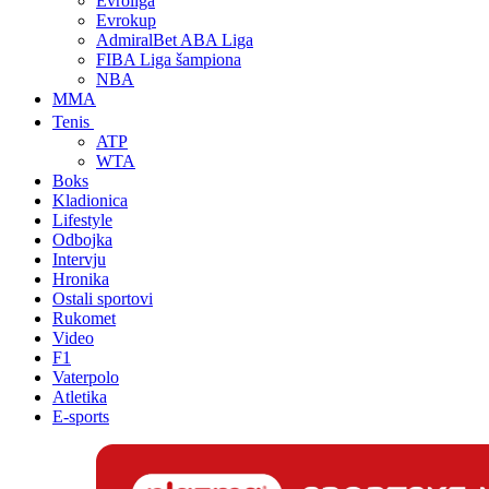
Evroliga
Evrokup
AdmiralBet ABA Liga
FIBA Liga šampiona
NBA
MMA
Tenis
ATP
WTA
Boks
Kladionica
Lifestyle
Odbojka
Intervju
Hronika
Ostali sportovi
Rukomet
Video
F1
Vaterpolo
Atletika
E-sports