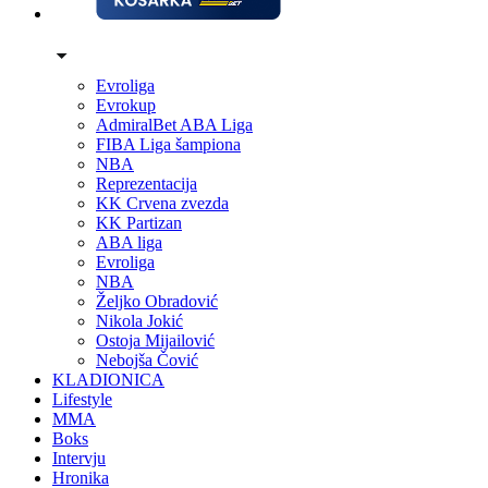
Evroliga
Evrokup
AdmiralBet ABA Liga
FIBA Liga šampiona
NBA
Reprezentacija
KK Crvena zvezda
KK Partizan
ABA liga
Evroliga
NBA
Željko Obradović
Nikola Jokić
Ostoja Mijailović
Nebojša Čović
KLADIONICA
Lifestyle
MMA
Boks
Intervju
Hronika