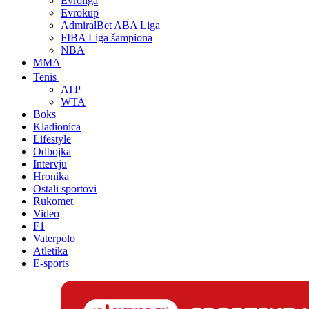
Evroliga
Evrokup
AdmiralBet ABA Liga
FIBA Liga šampiona
NBA
MMA
Tenis
ATP
WTA
Boks
Kladionica
Lifestyle
Odbojka
Intervju
Hronika
Ostali sportovi
Rukomet
Video
F1
Vaterpolo
Atletika
E-sports