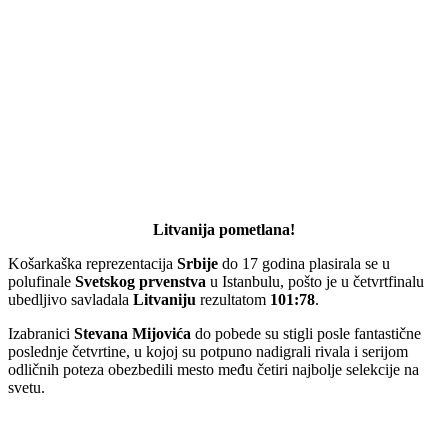
Litvanija pometlana!
Košarkaška reprezentacija
Srbije
do 17 godina plasirala se u
polufinale
Svetskog prvenstva
u Istanbulu, pošto je u četvrtfinalu
ubedljivo savladala
Litvaniju
rezultatom
101:78
.
Izabranici
Stevana Mijovića
do pobede su stigli posle fantastične
poslednje četvrtine, u kojoj su potpuno nadigrali rivala i serijom
odličnih poteza obezbedili mesto među četiri najbolje selekcije na
svetu.