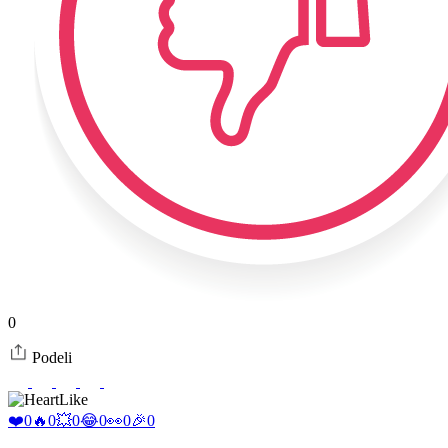
0
Podeli
Like
❤️
0
🔥
0
💥
0
😂
0
👀
0
🎉
0