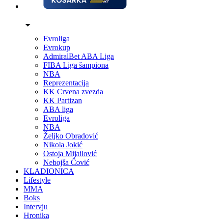
Evroliga
Evrokup
AdmiralBet ABA Liga
FIBA Liga šampiona
NBA
Reprezentacija
KK Crvena zvezda
KK Partizan
ABA liga
Evroliga
NBA
Željko Obradović
Nikola Jokić
Ostoja Mijailović
Nebojša Čović
KLADIONICA
Lifestyle
MMA
Boks
Intervju
Hronika