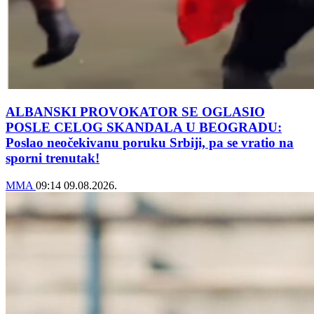
ALBANSKI PROVOKATOR SE OGLASIO
POSLE CELOG SKANDALA U BEOGRADU:
Poslao neočekivanu poruku Srbiji, pa se vratio na
sporni trenutak!
MMA
09:14
09.08.2026.