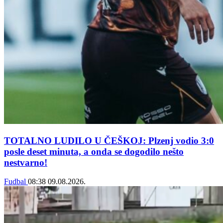
TOTALNO LUDILO U ČEŠKOJ: Plzenj vodio 3:0
posle deset minuta, a onda se dogodilo nešto
nestvarno!
Fudbal
08:38
09.08.2026.