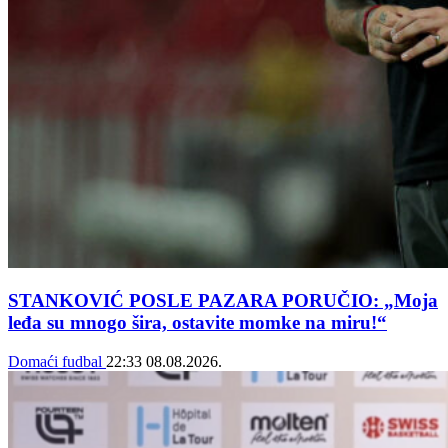
STANKOVIĆ POSLE PAZARA PORUČIO: „Moja
leđa su mnogo šira, ostavite momke na miru!“
Domaći fudbal
22:33
08.08.2026.