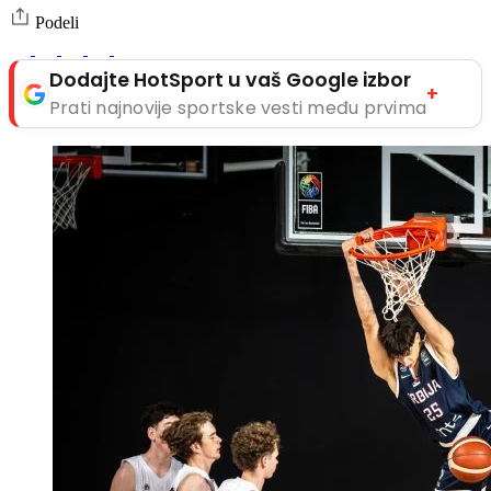
Podeli
Dodajte HotSport u vaš Google izbor
+
Prati najnovije sportske vesti među prvima