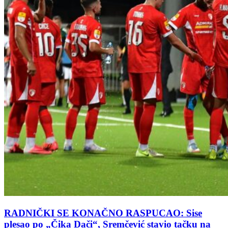
RADNIČKI SE KONAČNO RASPUCAO: Sise
plesao po „Čika Dači“, Sremčević stavio tačku na