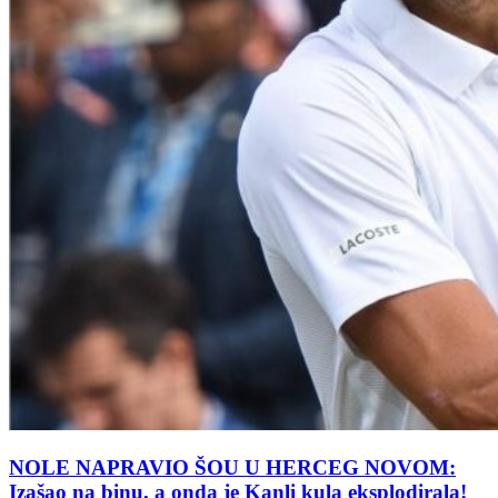
NOLE NAPRAVIO ŠOU U HERCEG NOVOM:
Izašao na binu, a onda je Kanli kula eksplodirala!