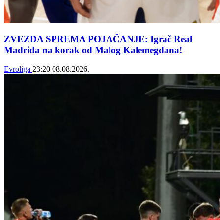
ZVEZDA SPREMA POJAČANJE: Igrač Real
Madrida na korak od Malog Kalemegdana!
Evroliga
23:20
08.08.2026.