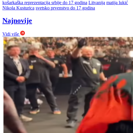
košarkaška reprezentacija srbije do 17 godina
Litvanija
matija lukić
Nikola Kusturica
svetsko prvenstvo do 17 godina
Najnovije
Vidi više