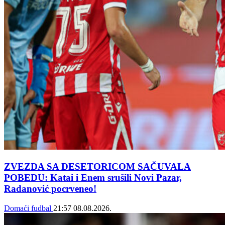
ZVEZDA SA DESETORICOM SAČUVALA
POBEDU: Katai i Enem srušili Novi Pazar,
Radanović pocrveneo!
Domaći fudbal
21:57
08.08.2026.