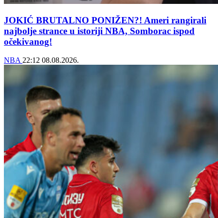
JOKIĆ BRUTALNO PONIŽEN?! Ameri rangirali
najbolje strance u istoriji NBA, Somborac ispod
očekivanog!
NBA
22:12
08.08.2026.