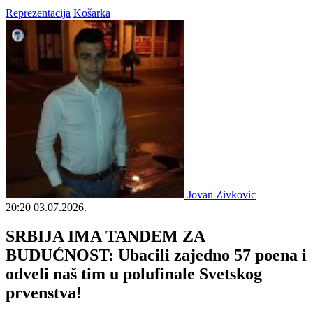
Reprezentacija
Košarka
Jovan Zivkovic
20:20
03.07.2026.
SRBIJA IMA TANDEM ZA
BUDUĆNOST: Ubacili zajedno 57 poena i
odveli naš tim u polufinale Svetskog
prvenstva!