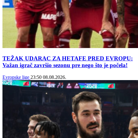
TEŽAK UDARAC ZA HETAFE PRED EVROPU:
Važan igrač završio sezonu pre nego što je počela!
Evropske lige
23:50
08.08.2026.