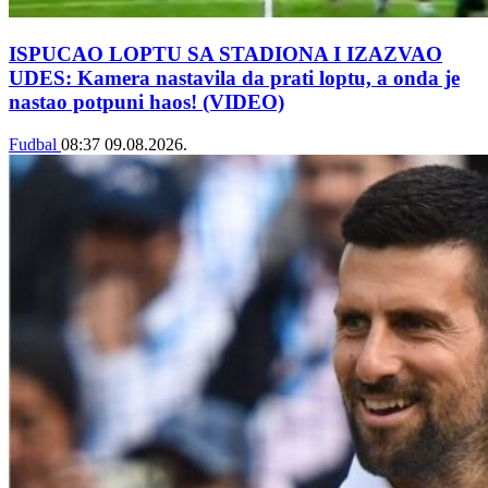
ISPUCAO LOPTU SA STADIONA I IZAZVAO
UDES: Kamera nastavila da prati loptu, a onda je
nastao potpuni haos! (VIDEO)
Fudbal
08:37
09.08.2026.