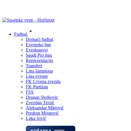
Fudbal
Domaći fudbal
Evropske lige
Evrokupovi
Saudi Pro liga
Reprezentacija
Transferi
Liga šampiona
Liga evrope
FK Crvena zvezda
FK Partizan
FSS
Dragan Stojkovic
Zvezdan Terzić
Aleksandar Mitrović
Predrag Mijatović
Luka Jović