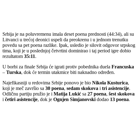
Srbija je na poluvremenu imala deset poena prednosti (44:34), ali su
Litvanci u trećoj deonici uspeli da preokrenu i u jednom trenutku
povedu sa pet poena razlike. Ipak, usledio je silovit odgovor srpskog
tima, koji je u poslednjoj četvrtini dominirao i taj period igre dobio
rezultatom
35:11
.
U borbi za finale Srbija će igrati protiv pobednika duela
Francuska
–
Turska
, dok će termin utakmice biti naknadno određen.
Najefikasniji u redovima Srbije ponovo je bio
Nikola Kusturica
,
koji je meč završio sa
30 poena
,
sedam skokova
i
tri asistencije
.
Odličnu partiju pružio je i
Matija Lukić
sa
27 poena
,
šest skokova
i
četiri asistencije
, dok je
Ognjen Simjanovski
dodao
13 poena
.