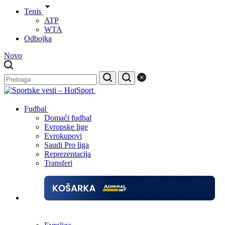
Tenis
ATP
WTA
Odbojka
Novo
Fudbal
Domaći fudbal
Evropske lige
Evrokupovi
Saudi Pro liga
Reprezentacija
Transferi