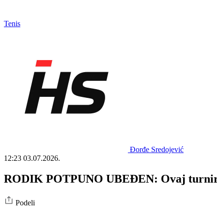
Tenis
Đorđe Sredojević
12:23
03.07.2026.
RODIK POTPUNO UBEĐEN: Ovaj turnir je 
Podeli