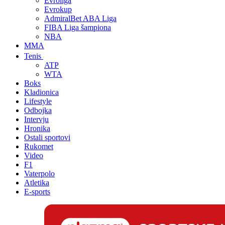
Evroliga
Evrokup
AdmiralBet ABA Liga
FIBA Liga šampiona
NBA
MMA
Tenis
ATP
WTA
Boks
Kladionica
Lifestyle
Odbojka
Intervju
Hronika
Ostali sportovi
Rukomet
Video
F1
Vaterpolo
Atletika
E-sports