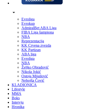
Evroliga
Evrokup
AdmiralBet ABA Liga
FIBA Liga šampiona
NBA
Reprezentacija
KK Crvena zvezda
KK Partizan
ABA liga
Evroliga
NBA
Željko Obradović
Nikola Jokić
Ostoja Mijailović
Nebojša Čović
KLADIONICA
Lifestyle
MMA
Boks
Intervju
Hronika