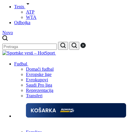
Tenis
ATP
WTA
Odbojka
Novo
Fudbal
Domaći fudbal
Evropske lige
Evrokupovi
Saudi Pro liga
Reprezentacija
Transferi