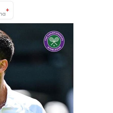
+
ima