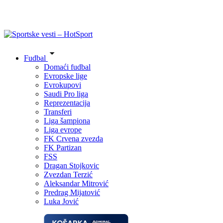
Fudbal
Domaći fudbal
Evropske lige
Evrokupovi
Saudi Pro liga
Reprezentacija
Transferi
Liga šampiona
Liga evrope
FK Crvena zvezda
FK Partizan
FSS
Dragan Stojkovic
Zvezdan Terzić
Aleksandar Mitrović
Predrag Mijatović
Luka Jović