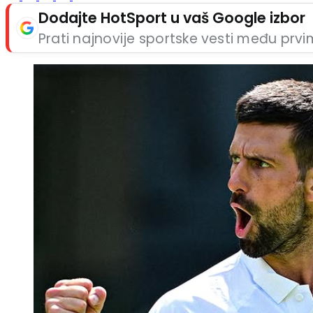
Dodajte HotSport u vaš Google izbor
Prati najnovije sportske vesti među prv