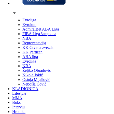
Evroliga
Evrokup
AdmiralBet ABA Liga
FIBA Liga šampiona
NBA
Reprezentacija
KK Crvena zvezda
KK Partizan
ABA liga
Evroliga
NBA
Željko Obradović
Nikola Jokić
Ostoja Mijailović
Nebojša Čović
KLADIONICA
Lifestyle
MMA
Boks
Intervju
Hronika