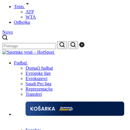
Tenis
ATP
WTA
Odbojka
Novo
Fudbal
Domaći fudbal
Evropske lige
Evrokupovi
Saudi Pro liga
Reprezentacija
Transferi