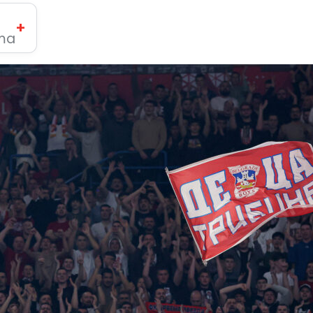
+
ima