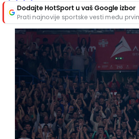
Dodajte HotSport u vaš Google izbor
Prati najnovije sportske vesti među prv