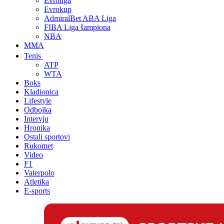
Evroliga
Evrokup
AdmiralBet ABA Liga
FIBA Liga šampiona
NBA
MMA
Tenis
ATP
WTA
Boks
Kladionica
Lifestyle
Odbojka
Intervju
Hronika
Ostali sportovi
Rukomet
Video
F1
Vaterpolo
Atletika
E-sports