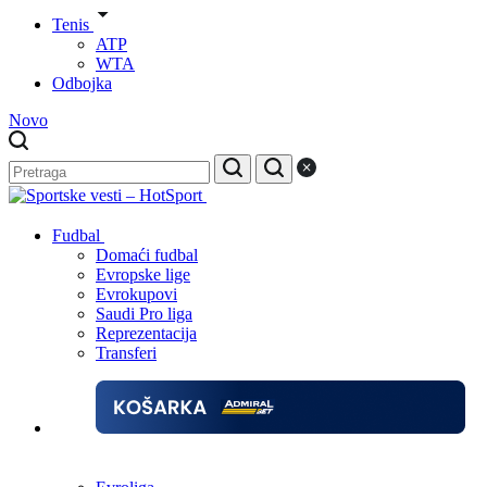
Tenis
ATP
WTA
Odbojka
Novo
Fudbal
Domaći fudbal
Evropske lige
Evrokupovi
Saudi Pro liga
Reprezentacija
Transferi