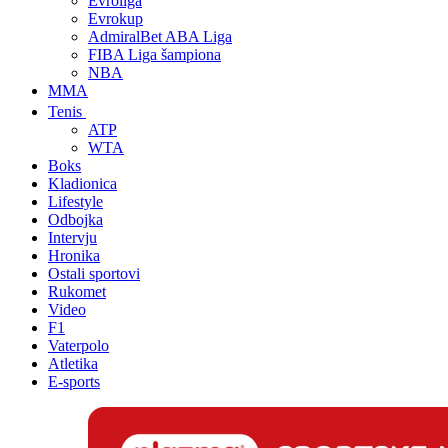
Evroliga
Evrokup
AdmiralBet ABA Liga
FIBA Liga šampiona
NBA
MMA
Tenis
ATP
WTA
Boks
Kladionica
Lifestyle
Odbojka
Intervju
Hronika
Ostali sportovi
Rukomet
Video
F1
Vaterpolo
Atletika
E-sports