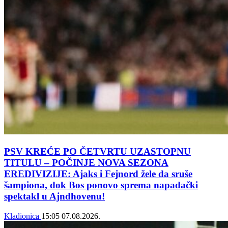
PSV KREĆE PO ČETVRTU UZASTOPNU
TITULU – POČINJE NOVA SEZONA
EREDIVIZIJE: Ajaks i Fejnord žele da sruše
šampiona, dok Bos ponovo sprema napadački
spektakl u Ajndhovenu!
Kladionica
15:05
07.08.2026.