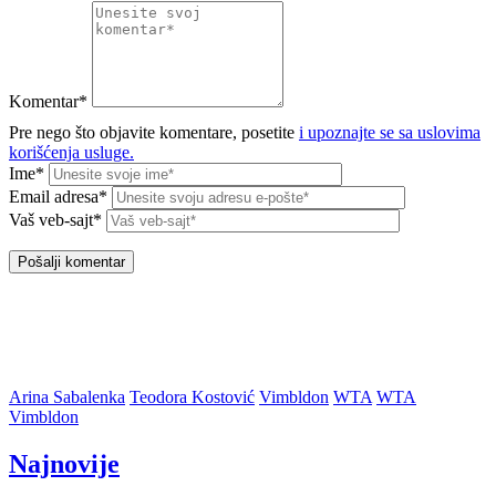
Komentar*
Pre nego što objavite komentare, posetite
i upoznajte se sa uslovima
korišćenja usluge.
Ime*
Email adresa*
Vaš veb-sajt*
Arina Sabalenka
Teodora Kostović
Vimbldon
WTA
WTA
Vimbldon
Najnovije