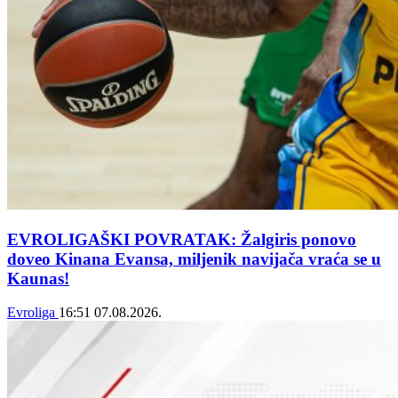
EVROLIGAŠKI POVRATAK: Žalgiris ponovo
doveo Kinana Evansa, miljenik navijača vraća se u
Kaunas!
Evroliga
16:51
07.08.2026.