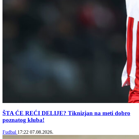
ŠTA ĆE REĆI DELIJE? Tiknizjan na meti dobro
poznatog kluba!
Fudbal
17:22
07.08.2026.