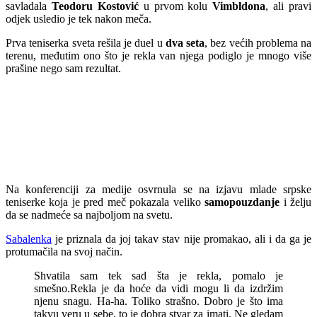
savladala
Teodoru Kostović
u prvom kolu
Vimbldona
, ali pravi
odjek usledio je tek nakon meča.
Prva teniserka sveta rešila je duel u
dva seta
, bez većih problema na
terenu, međutim ono što je rekla van njega podiglo je mnogo više
prašine nego sam rezultat.
Na konferenciji za medije osvrnula se na izjavu mlade srpske
teniserke koja je pred meč pokazala veliko
samopouzdanje
i želju
da se nadmeće sa najboljom na svetu.
Sabalenka
je priznala da joj takav stav nije promakao, ali i da ga je
protumačila na svoj način.
Shvatila sam tek sad šta je rekla, pomalo je
smešno.Rekla je da hoće da vidi mogu li da izdržim
njenu snagu. Ha-ha. Toliko strašno. Dobro je što ima
takvu veru u sebe, to je dobra stvar za imati. Ne gledam