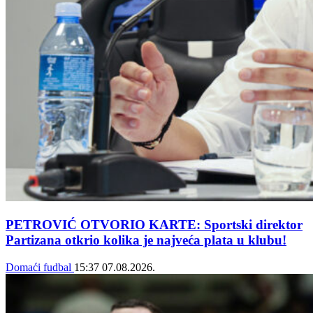
PETROVIĆ OTVORIO KARTE: Sportski direktor
Partizana otkrio kolika je najveća plata u klubu!
Domaći fudbal
15:37
07.08.2026.