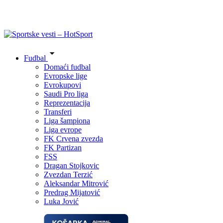
Fudbal
Domaći fudbal
Evropske lige
Evrokupovi
Saudi Pro liga
Reprezentacija
Transferi
Liga šampiona
Liga evrope
FK Crvena zvezda
FK Partizan
FSS
Dragan Stojkovic
Zvezdan Terzić
Aleksandar Mitrović
Predrag Mijatović
Luka Jović