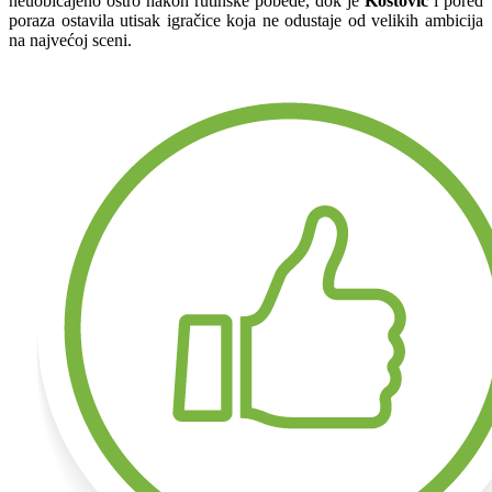
neuobičajeno oštro nakon rutinske pobede, dok je
Kostović
i pored
poraza ostavila utisak igračice koja ne odustaje od velikih ambicija
na najvećoj sceni.