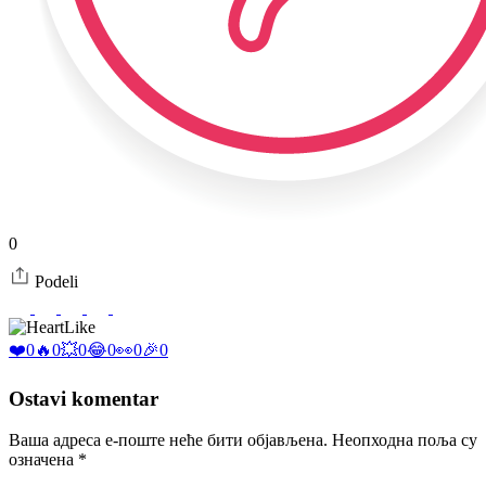
0
Podeli
Like
❤️
0
🔥
0
💥
0
😂
0
👀
0
🎉
0
Ostavi komentar
Ваша адреса е-поште неће бити објављена.
Неопходна поља су
означена
*