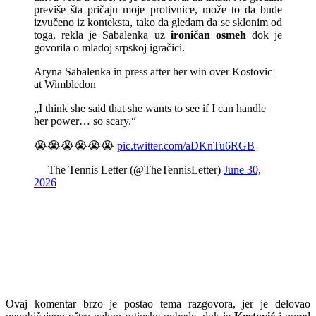
previše šta pričaju moje protivnice, može to da bude
izvučeno iz konteksta, tako da gledam da se sklonim od
toga, rekla je Sabalenka uz
ironičan osmeh
dok je
govorila o mladoj srpskoj igračici.
Aryna Sabalenka in press after her win over Kostovic
at Wimbledon
„I think she said that she wants to see if I can handle
her power… so scary.“
😭😭😭😭😭😭
pic.twitter.com/aDKnTu6RGB
— The Tennis Letter (@TheTennisLetter)
June 30,
2026
Ovaj komentar brzo je postao tema razgovora, jer je delovao