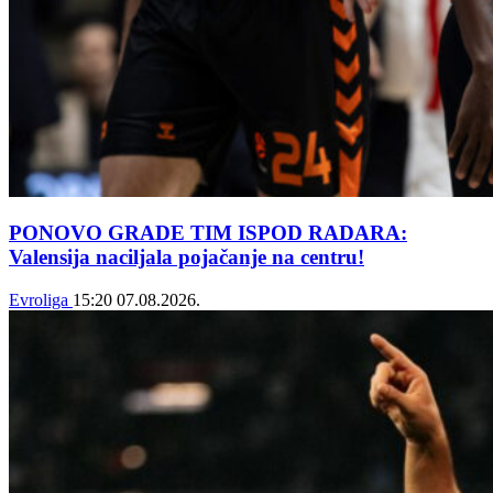
PONOVO GRADE TIM ISPOD RADARA:
Valensija naciljala pojačanje na centru!
Evroliga
15:20
07.08.2026.