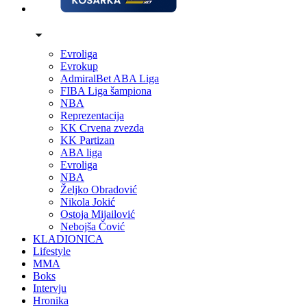
Evroliga
Evrokup
AdmiralBet ABA Liga
FIBA Liga šampiona
NBA
Reprezentacija
KK Crvena zvezda
KK Partizan
ABA liga
Evroliga
NBA
Željko Obradović
Nikola Jokić
Ostoja Mijailović
Nebojša Čović
KLADIONICA
Lifestyle
MMA
Boks
Intervju
Hronika