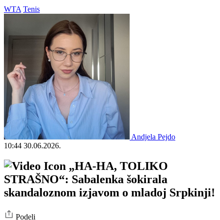
WTA
Tenis
Andjela Pejdo
10:44
30.06.2026.
„HA-HA, TOLIKO
STRAŠNO“: Sabalenka šokirala
skandaloznom izjavom o mladoj Srpkinji!
Podeli