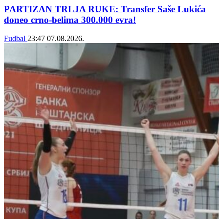
PARTIZAN TRLJA RUKE: Transfer Saše Lukića
doneo crno-belima 300.000 evra!
Fudbal
23:47
07.08.2026.