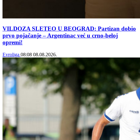
VILDOZA SLETEO U BEOGRAD: Partizan dobio
prvo pojačanje – Argentinac već u crno-beloj
opremi!
Evroliga
08:08
08.08.2026.