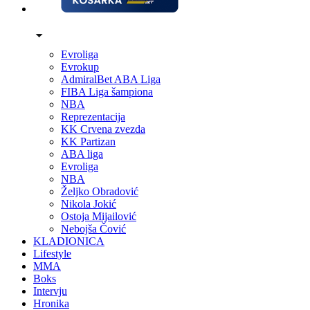
Evroliga
Evrokup
AdmiralBet ABA Liga
FIBA Liga šampiona
NBA
Reprezentacija
KK Crvena zvezda
KK Partizan
ABA liga
Evroliga
NBA
Željko Obradović
Nikola Jokić
Ostoja Mijailović
Nebojša Čović
KLADIONICA
Lifestyle
MMA
Boks
Intervju
Hronika