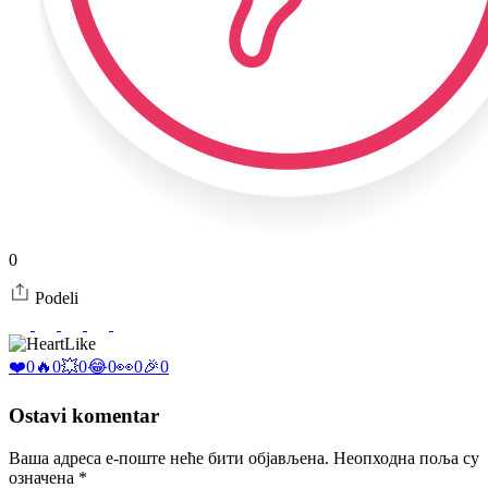
0
Podeli
Like
❤️
0
🔥
0
💥
0
😂
0
👀
0
🎉
0
Ostavi komentar
Ваша адреса е-поште неће бити објављена.
Неопходна поља су
означена
*