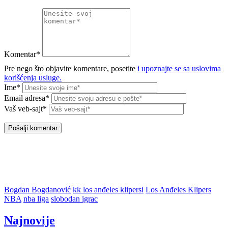
Komentar*
Pre nego što objavite komentare, posetite
i upoznajte se sa uslovima
korišćenja usluge.
Ime*
Email adresa*
Vaš veb-sajt*
Bogdan Bogdanović
kk los anđeles klipersi
Los Anđeles Klipers
NBA
nba liga
slobodan igrac
Najnovije