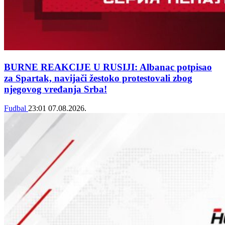
BURNE REAKCIJE U RUSIJI: Albanac potpisao
za Spartak, navijači žestoko protestovali zbog
njegovog vređanja Srba!
Fudbal
23:01
07.08.2026.