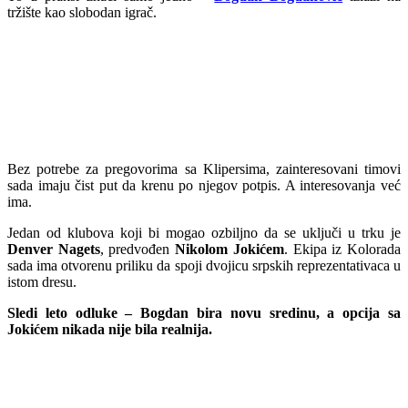
tržište kao slobodan igrač.
Bez potrebe za pregovorima sa Klipersima, zainteresovani timovi
sada imaju čist put da krenu po njegov potpis. A interesovanja već
ima.
Jedan od klubova koji bi mogao ozbiljno da se uključi u trku je
Denver Nagets
, predvođen
Nikolom Jokićem
. Ekipa iz Kolorada
sada ima otvorenu priliku da spoji dvojicu srpskih reprezentativaca u
istom dresu.
Sledi leto odluke – Bogdan bira novu sredinu, a opcija sa
Jokićem nikada nije bila realnija.