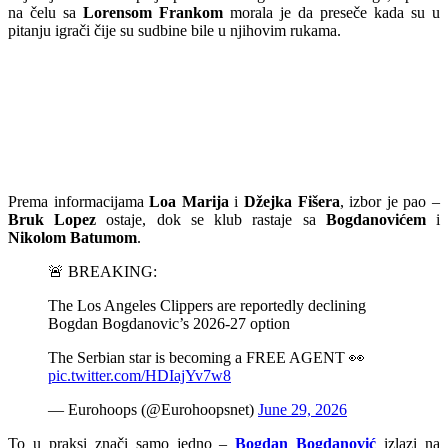
na čelu sa
Lorensom Frankom
morala je da preseče kada su u
pitanju igrači čije su sudbine bile u njihovim rukama.
Prema informacijama
Loa Marija
i
Džejka Fišera
, izbor je pao –
Bruk Lopez
ostaje, dok se klub rastaje sa
Bogdanovićem
i
Nikolom Batumom
.
🚨 BREAKING:
The Los Angeles Clippers are reportedly declining
Bogdan Bogdanovic’s 2026-27 option
The Serbian star is becoming a FREE AGENT 👀
pic.twitter.com/HDIajYv7w8
— Eurohoops (@Eurohoopsnet)
June 29, 2026
To u praksi znači samo jedno –
Bogdan Bogdanović
izlazi na