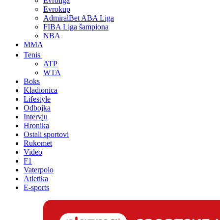
Evroliga
Evrokup
AdmiralBet ABA Liga
FIBA Liga šampiona
NBA
MMA
Tenis
ATP
WTA
Boks
Kladionica
Lifestyle
Odbojka
Intervju
Hronika
Ostali sportovi
Rukomet
Video
F1
Vaterpolo
Atletika
E-sports