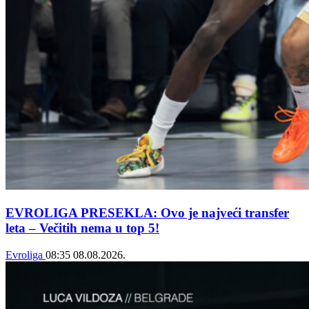
EVROLIGA PRESEKLA: Ovo je najveći transfer
leta – Večitih nema u top 5!
Evroliga
08:35
08.08.2026.