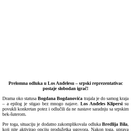
Prelomna odluka u Los Anđelesu – srpski reprezentativac
postaje slobodan igrač!
Drama oko statusa
Bogdana Bogdanovića
trajala je do samog kraja
– a epilog je stigao bez mnogo najave.
Los Anđeles Klipersi
su
povukli konkretan potez i odlučili da ne nastave saradnju sa srpskim
bek-šuterom.
Pre toga, situaciju je dodatno zakomplikovala odluka
Bredlija Bila
,
koji nije aktivirao opciju produžetka ugovora. Nakon toga, uprava