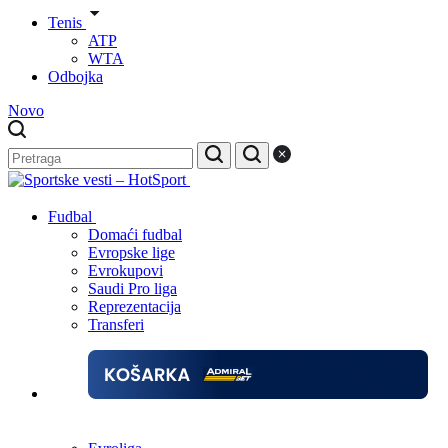
Tenis
ATP
WTA
Odbojka
Novo
Fudbal
Domaći fudbal
Evropske lige
Evrokupovi
Saudi Pro liga
Reprezentacija
Transferi