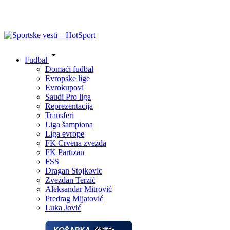
Fudbal
Domaći fudbal
Evropske lige
Evrokupovi
Saudi Pro liga
Reprezentacija
Transferi
Liga šampiona
Liga evrope
FK Crvena zvezda
FK Partizan
FSS
Dragan Stojkovic
Zvezdan Terzić
Aleksandar Mitrović
Predrag Mijatović
Luka Jović