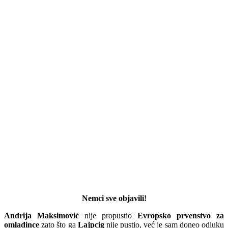
Nemci sve objavili!
Andrija Maksimović
nije propustio
Evropsko prvenstvo
za
omladince
zato što ga
Lajpcig
nije pustio, već je sam doneo odluku