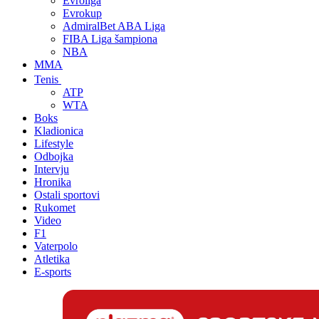
Evroliga
Evrokup
AdmiralBet ABA Liga
FIBA Liga šampiona
NBA
MMA
Tenis
ATP
WTA
Boks
Kladionica
Lifestyle
Odbojka
Intervju
Hronika
Ostali sportovi
Rukomet
Video
F1
Vaterpolo
Atletika
E-sports