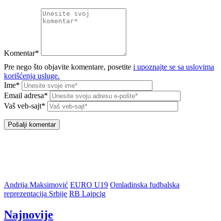
Komentar*
Pre nego što objavite komentare, posetite
i upoznajte se sa uslovima
korišćenja usluge.
Ime*
Email adresa*
Vaš veb-sajt*
Andrija Maksimović
EURO U19
Omladinska fudbalska
reprezentacija Srbije
RB Lajpcig
Najnovije