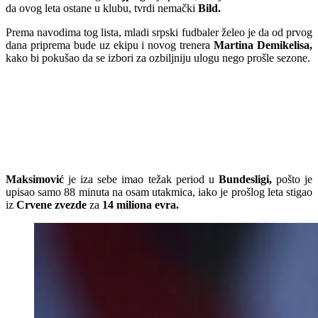
da ovog leta ostane u klubu, tvrdi nemački
Bild.
Prema navodima tog lista, mladi srpski fudbaler želeo je da od prvog
dana priprema bude uz ekipu i novog trenera
Martina Demikelisa,
kako bi pokušao da se izbori za ozbiljniju ulogu nego prošle sezone.
Maksimović
je iza sebe imao težak period u
Bundesligi,
pošto je
upisao samo 88 minuta na osam utakmica, iako je prošlog leta stigao
iz
Crvene zvezde
za
14 miliona evra.