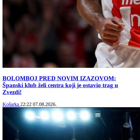
BOLOMBOJ PRED NOVIM IZAZOVOM:
Španski klub želi centra koji je ostavio trag u
Zvezdi!
Košarka
22:22
07.08.2026.