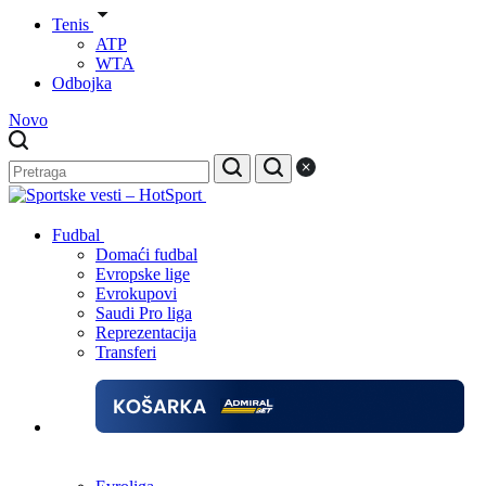
Tenis
ATP
WTA
Odbojka
Novo
Fudbal
Domaći fudbal
Evropske lige
Evrokupovi
Saudi Pro liga
Reprezentacija
Transferi