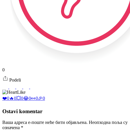
0
Podeli
Like
❤️
0
🔥
0
💥
0
😂
0
👀
0
🎉
0
Ostavi komentar
Ваша адреса е-поште неће бити објављена.
Неопходна поља су
означена
*