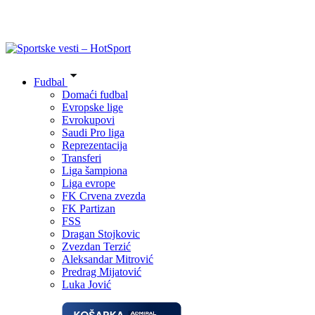
Fudbal
Domaći fudbal
Evropske lige
Evrokupovi
Saudi Pro liga
Reprezentacija
Transferi
Liga šampiona
Liga evrope
FK Crvena zvezda
FK Partizan
FSS
Dragan Stojkovic
Zvezdan Terzić
Aleksandar Mitrović
Predrag Mijatović
Luka Jović