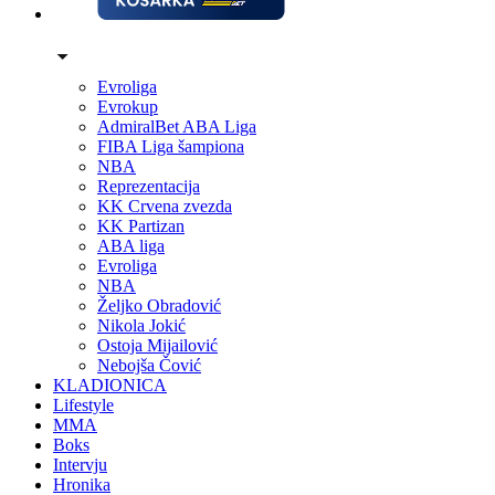
Evroliga
Evrokup
AdmiralBet ABA Liga
FIBA Liga šampiona
NBA
Reprezentacija
KK Crvena zvezda
KK Partizan
ABA liga
Evroliga
NBA
Željko Obradović
Nikola Jokić
Ostoja Mijailović
Nebojša Čović
KLADIONICA
Lifestyle
MMA
Boks
Intervju
Hronika