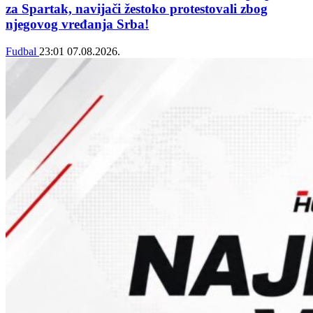
za Spartak, navijači žestoko protestovali zbog
njegovog vređanja Srba!
Fudbal
23:01
07.08.2026.