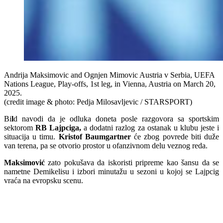
Andrija Maksimovic and Ognjen Mimovic Austria v Serbia, UEFA
Nations League, Play-offs, 1st leg, in Vienna, Austria on March 20,
2025.
(credit image & photo: Pedja Milosavljevic / STARSPORT)
Bi
l
d navodi da je odluka doneta posle razgovora sa sportskim
sektorom
RB Lajpciga,
a dodatni razlog za ostanak u klubu jeste i
situacija u timu.
Kristof Baumgartner
će zbog povrede biti duže
van terena, pa se otvorio prostor u ofanzivnom delu veznog reda.
Maksimović
zato pokušava da iskoristi pripreme kao šansu da se
nametne Demikelisu i izbori minutažu u sezoni u kojoj se Lajpcig
vraća na evropsku scenu.