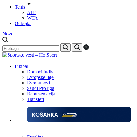
Tenis
ATP
WTA
Odbojka
Novo
Fudbal
Domaći fudbal
Evropske lige
Evrokupovi
Saudi Pro liga
Reprezentacija
Transferi