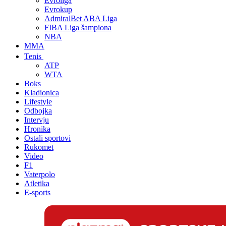
Evroliga
Evrokup
AdmiralBet ABA Liga
FIBA Liga šampiona
NBA
MMA
Tenis
ATP
WTA
Boks
Kladionica
Lifestyle
Odbojka
Intervju
Hronika
Ostali sportovi
Rukomet
Video
F1
Vaterpolo
Atletika
E-sports