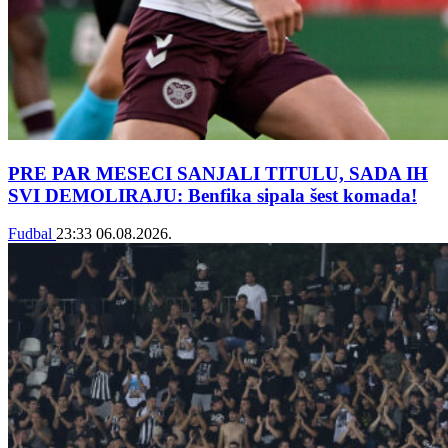
PRE PAR MESECI SANJALI TITULU, SADA IH
SVI DEMOLIRAJU: Benfika sipala šest komada!
Fudbal
23:33
06.08.2026.