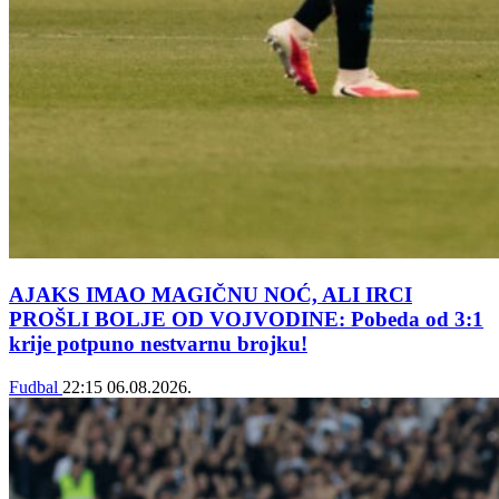
AJAKS IMAO MAGIČNU NOĆ, ALI IRCI
PROŠLI BOLJE OD VOJVODINE: Pobeda od 3:1
krije potpuno nestvarnu brojku!
Fudbal
22:15
06.08.2026.