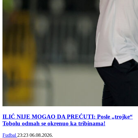
ILIĆ NIJE MOGAO DA PREĆUTI: Posle „trojke“
Tobolu odmah se okrenuo ka tribinama!
Fudbal
23:23
06.08.2026.