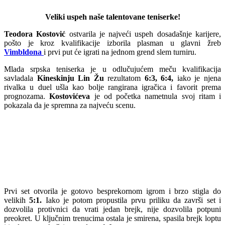
Veliki uspeh naše talentovane teniserke!
Teodora Kostović
ostvarila je najveći uspeh dosadašnje karijere,
pošto je kroz kvalifikacije izborila plasman u glavni žreb
Vimbldona
i prvi put će igrati na jednom grend slem turniru.
Mlada srpska teniserka je u odlučujućem meču kvalifikacija
savladala
Kineskinju Lin Žu
rezultatom
6:3, 6:4,
iako je njena
rivalka u duel ušla kao bolje rangirana igračica i favorit prema
prognozama.
Kostovićeva
je od početka nametnula svoj ritam i
pokazala da je spremna za najveću scenu.
Prvi set otvorila je gotovo besprekornom igrom i brzo stigla do
velikih
5:1.
Iako je potom propustila prvu priliku da završi set i
dozvolila protivnici da vrati jedan brejk, nije dozvolila potpuni
preokret. U ključnim trenucima ostala je smirena, spasila brejk loptu