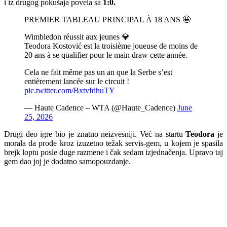
i iz drugog pokušaja povela sa
1:0.
PREMIER TABLEAU PRINCIPAL À 18 ANS 🤩
Wimbledon réussit aux jeunes 💎
Teodora Kostović est la troisième joueuse de moins de
20 ans à se qualifier pour le main draw cette année.
Cela ne fait même pas un an que la Serbe s’est
entièrement lancée sur le circuit !
pic.twitter.com/BxtvfdhuTY
— Haute Cadence – WTA (@Haute_Cadence)
June
25, 2026
Drugi deo igre bio je znatno neizvesniji. Već na startu
Teodora
je
morala da prođe kroz izuzetno težak servis-gem, u kojem je spasila
brejk loptu posle duge razmene i čak sedam izjednačenja. Upravo taj
gem dao joj je dodatno samopouzdanje.