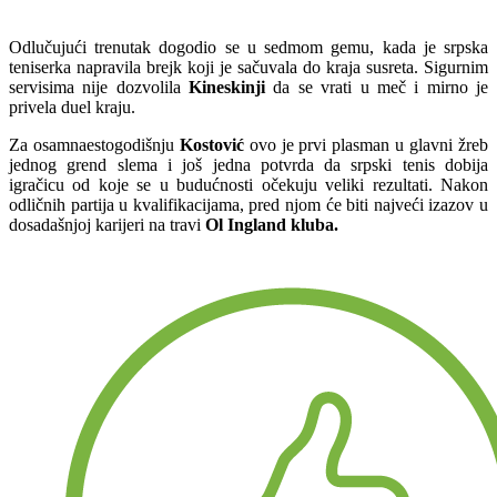
Odlučujući trenutak dogodio se u sedmom gemu, kada je srpska
teniserka napravila brejk koji je sačuvala do kraja susreta. Sigurnim
servisima nije dozvolila
Kineskinji
da se vrati u meč i mirno je
privela duel kraju.
Za osamnaestogodišnju
Kostović
ovo je prvi plasman u glavni žreb
jednog grend slema i još jedna potvrda da srpski tenis dobija
igračicu od koje se u budućnosti očekuju veliki rezultati. Nakon
odličnih partija u kvalifikacijama, pred njom će biti najveći izazov u
dosadašnjoj karijeri na travi
Ol Ingland kluba.