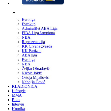
Evroliga
Evrokup
AdmiralBet ABA Liga
FIBA Liga šampiona
NBA
Reprezentacija
KK Crvena zvezda
KK Partizan
ABA liga
Evroliga
NBA
Željko Obradović
Nikola Jokić
Ostoja Mijailović
Nebojša Čović
KLADIONICA
Lifestyle
MMA
Boks
Intervju
Hronika