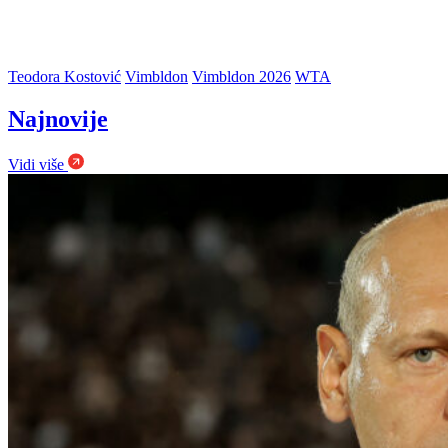
Teodora Kostović
Vimbldon
Vimbldon 2026
WTA
Najnovije
Vidi više