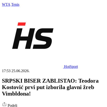
WTA
Tenis
HotSport
17:53
25.06.2026.
SRPSKI BISER ZABLISTAO: Teodora
Kostović prvi put izborila glavni žreb
Vimbldona!
Podeli