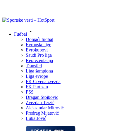
Fudbal
Domaći fudbal
Evropske lige
Evrokupovi
Saudi Pro liga
Reprezentacija
Transferi
Liga šampiona
Liga evrope
FK Crvena zvezda
FK Partizan
FSS
Dragan Stojkovic
Zvezdan Terzić
Aleksandar Mitrović
Predrag Mijatović
Luka Jović