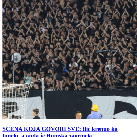
SCENA KOJA GOVORI SVE: Ilić krenuo ka
tunelu, a onda je Humska zagrmela!