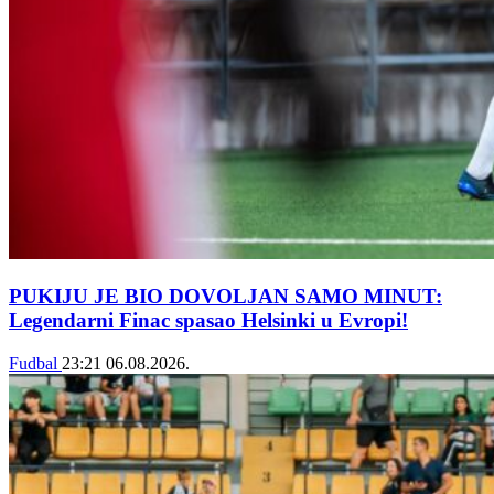
PUKIJU JE BIO DOVOLJAN SAMO MINUT:
Legendarni Finac spasao Helsinki u Evropi!
Fudbal
23:21
06.08.2026.