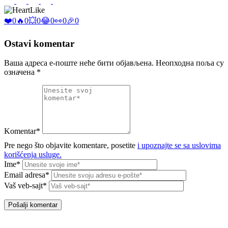
Like
❤️
0
🔥
0
💥
0
😂
0
👀
0
🎉
0
Ostavi komentar
Ваша адреса е-поште неће бити објављена.
Неопходна поља су
означена
*
Komentar*
Pre nego što objavite komentare, posetite
i upoznajte se sa uslovima
korišćenja usluge.
Ime*
Email adresa*
Vaš veb-sajt*