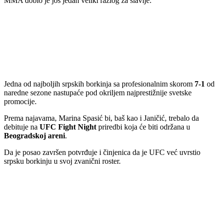
MMA dobio je još jedan veliki razlog za slavlje.
Jedna od najboljih srpskih borkinja sa profesionalnim skorom
7-1
od
naredne sezone nastupaće pod okriljem najprestižnije svetske
promocije.
Prema najavama, Marina Spasić bi, baš kao i Janičić, trebalo da
debituje na
UFC Fight Night
priredbi koja će biti održana u
Beogradskoj areni
.
Da je posao završen potvrđuje i činjenica da je UFC već uvrstio
srpsku borkinju u svoj zvanični roster.