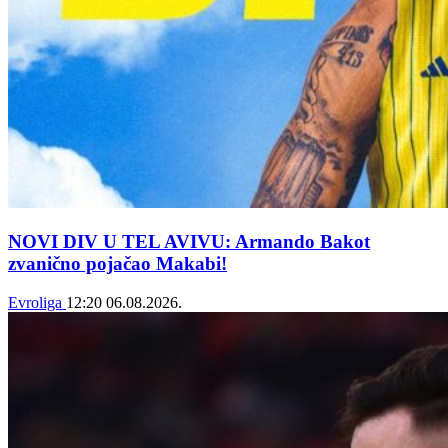
NOVI DIV U TEL AVIVU: Armando Bakot
zvanično pojačao Makabi!
Evroliga
12:20
06.08.2026.