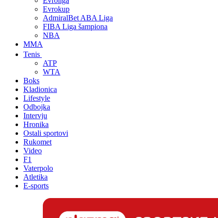
Evroliga
Evrokup
AdmiralBet ABA Liga
FIBA Liga šampiona
NBA
MMA
Tenis
ATP
WTA
Boks
Kladionica
Lifestyle
Odbojka
Intervju
Hronika
Ostali sportovi
Rukomet
Video
F1
Vaterpolo
Atletika
E-sports