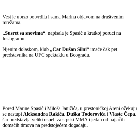
Vest je ubrzo potvrdila i sama Marina objavom na društvenim
mrežama.
„Susret sa snovima“
, napisala je Spasić u kratkoj poruci na
Instagramu.
Njenim dolaskom, klub
„Car Dušan Silni“
imaće čak pet
predstavnika na UFC spektaklu u Beogradu.
Pored Marine Spasić i Miloša Janičića, u prestoničkoj Areni očekuju
se nastupi
Aleksandra Rakića
,
Duška Todorovića
i
Vlaste Čepa
,
što predstavlja veliki uspeh za srpski MMA i jedan od najjačih
domaćih timova na predstojećem događaju.