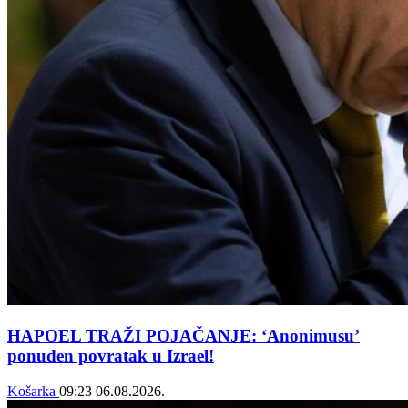
HAPOEL TRAŽI POJAČANJE: ‘Anonimusu’
ponuđen povratak u Izrael!
Košarka
09:23
06.08.2026.