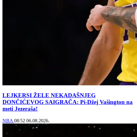
LEJKERSI ŽELE NEKADAŠNJEG
DONČIĆEVOG SAIGRAČA: Pi-Džej Vašington na
meti Jezeraša!
NBA
08:52
06.08.2026.