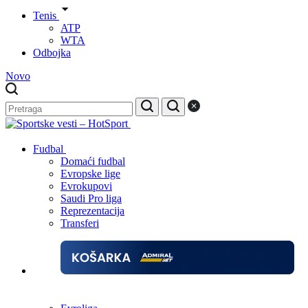
Tenis
ATP
WTA
Odbojka
Novo
Fudbal
Domaći fudbal
Evropske lige
Evrokupovi
Saudi Pro liga
Reprezentacija
Transferi