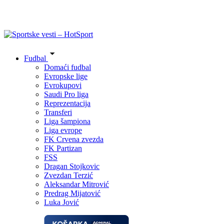
Fudbal
Domaći fudbal
Evropske lige
Evrokupovi
Saudi Pro liga
Reprezentacija
Transferi
Liga šampiona
Liga evrope
FK Crvena zvezda
FK Partizan
FSS
Dragan Stojkovic
Zvezdan Terzić
Aleksandar Mitrović
Predrag Mijatović
Luka Jović