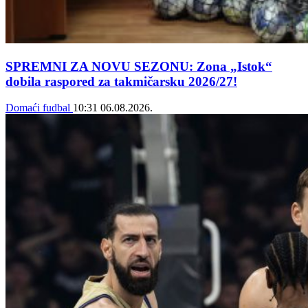
SPREMNI ZA NOVU SEZONU: Zona „Istok“
dobila raspored za takmičarsku 2026/27!
Domaći fudbal
10:31
06.08.2026.