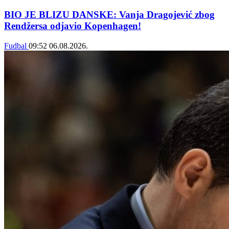
BIO JE BLIZU DANSKE: Vanja Dragojević zbog
Rendžersa odjavio Kopenhagen!
Fudbal
09:52
06.08.2026.