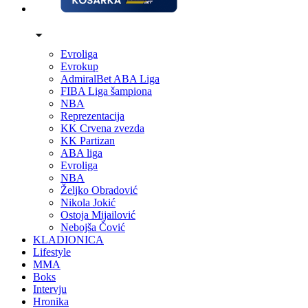
Evroliga
Evrokup
AdmiralBet ABA Liga
FIBA Liga šampiona
NBA
Reprezentacija
KK Crvena zvezda
KK Partizan
ABA liga
Evroliga
NBA
Željko Obradović
Nikola Jokić
Ostoja Mijailović
Nebojša Čović
KLADIONICA
Lifestyle
MMA
Boks
Intervju
Hronika