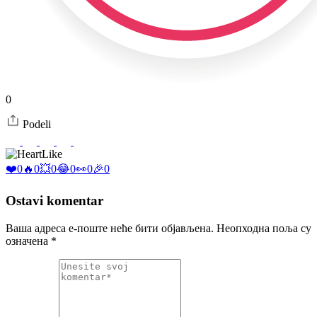
0
Podeli
Like
❤️
0
🔥
0
💥
0
😂
0
👀
0
🎉
0
Ostavi komentar
Ваша адреса е-поште неће бити објављена.
Неопходна поља су
означена
*