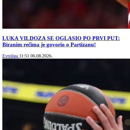
LUKA VILDOZA SE OGLASIO PO PRVI PUT:
Biranim rečima je govorio o Partizanu!
Evroliga
11:51
06.08.2026.