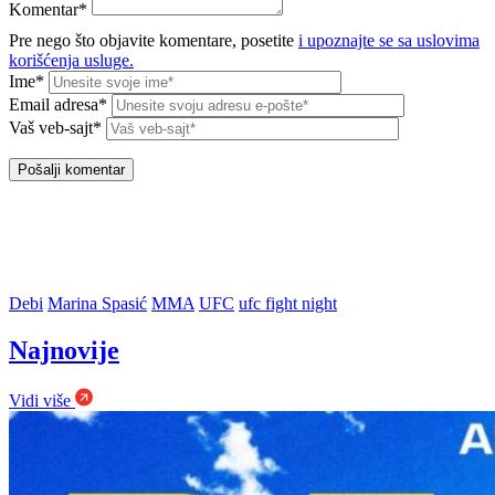
Komentar*
Pre nego što objavite komentare, posetite
i upoznajte se sa uslovima
korišćenja usluge.
Ime*
Email adresa*
Vaš veb-sajt*
Debi
Marina Spasić
MMA
UFC
ufc fight night
Najnovije
Vidi više