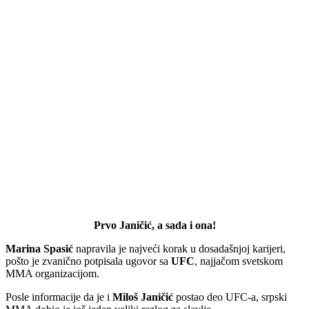
Prvo Janičić, a sada i ona!
Marina Spasić
napravila je najveći korak u dosadašnjoj karijeri,
pošto je zvanično potpisala ugovor sa
UFC
, najjačom svetskom
MMA organizacijom.
Posle informacije da je i
Miloš Janičić
postao deo UFC-a, srpski