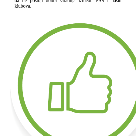
da ne postoji dobra saradnja između FSS i naših
klubova.