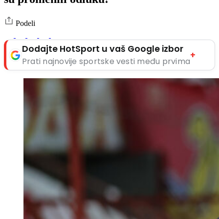
Podeli
Dodajte HotSport u vaš Google izbor
+
Prati najnovije sportske vesti među prvima