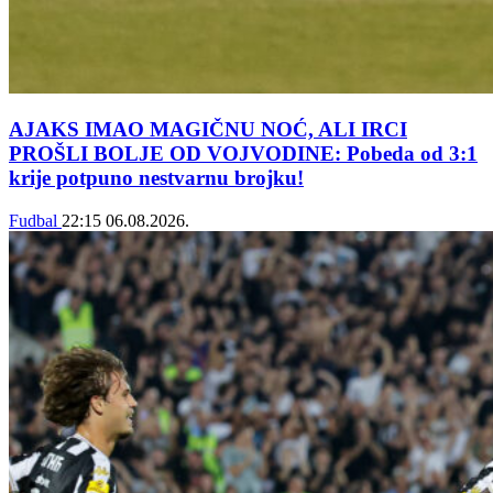
AJAKS IMAO MAGIČNU NOĆ, ALI IRCI
PROŠLI BOLJE OD VOJVODINE: Pobeda od 3:1
krije potpuno nestvarnu brojku!
Fudbal
22:15
06.08.2026.