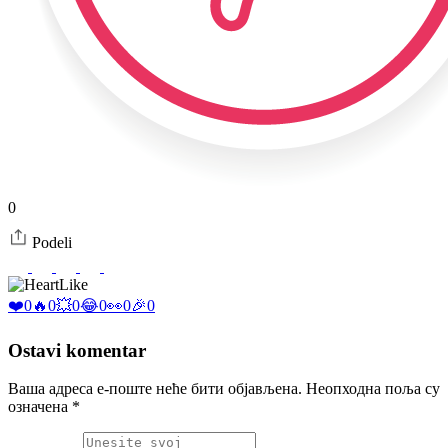
0
Podeli
Like
❤️
0
🔥
0
💥
0
😂
0
👀
0
🎉
0
Ostavi komentar
Ваша адреса е-поште неће бити објављена.
Неопходна поља су
означена
*