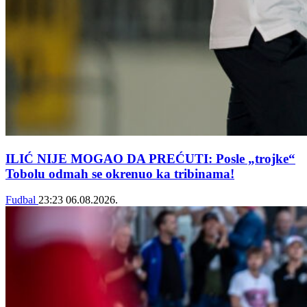
ILIĆ NIJE MOGAO DA PREĆUTI: Posle „trojke“
Tobolu odmah se okrenuo ka tribinama!
Fudbal
23:23
06.08.2026.