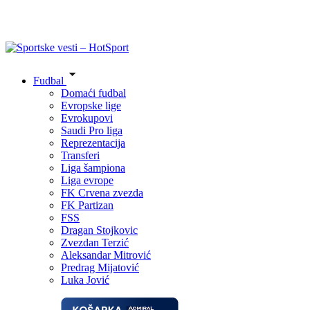
Fudbal
Domaći fudbal
Evropske lige
Evrokupovi
Saudi Pro liga
Reprezentacija
Transferi
Liga šampiona
Liga evrope
FK Crvena zvezda
FK Partizan
FSS
Dragan Stojkovic
Zvezdan Terzić
Aleksandar Mitrović
Predrag Mijatović
Luka Jović