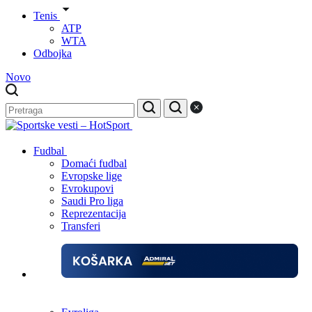
Tenis
ATP
WTA
Odbojka
Novo
Fudbal
Domaći fudbal
Evropske lige
Evrokupovi
Saudi Pro liga
Reprezentacija
Transferi