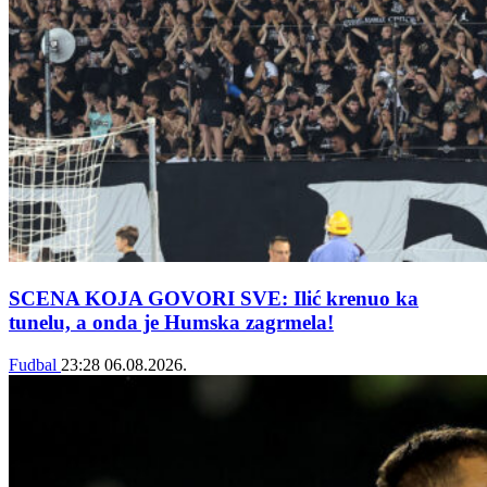
SCENA KOJA GOVORI SVE: Ilić krenuo ka
tunelu, a onda je Humska zagrmela!
Fudbal
23:28
06.08.2026.