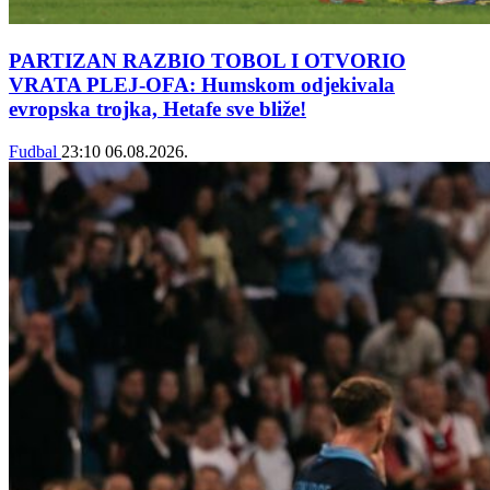
PARTIZAN RAZBIO TOBOL I OTVORIO
VRATA PLEJ-OFA: Humskom odjekivala
evropska trojka, Hetafe sve bliže!
Fudbal
23:10
06.08.2026.