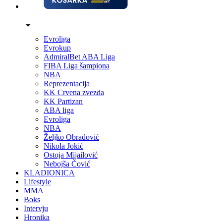
Evroliga
Evrokup
AdmiralBet ABA Liga
FIBA Liga šampiona
NBA
Reprezentacija
KK Crvena zvezda
KK Partizan
ABA liga
Evroliga
NBA
Željko Obradović
Nikola Jokić
Ostoja Mijailović
Nebojša Čović
KLADIONICA
Lifestyle
MMA
Boks
Intervju
Hronika