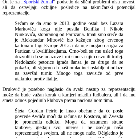
On je za „
Sportski žurnal
“ podsetio da slični problemi nisu novost,
ali da ostavljaju ozbiljne posledice na takmičarski potencijal
reprezentacije.
Sećam se da smo te 2013. godine ostali bez Lazara
Markovića koga nije pustila Benfika i Nikole
Ninkovića, stopiranog od Partizana. Imali smo sreće da
je Aleksandar Mitrović bio kažnjen zbog crvenog
kartona u Ligi Evrope 2012. i da nije mogao da igra za
Partizan u kvalifikacijama. Crno-beli su mu usled toga
dozvolili da se odazove i mi smo sa njim osvojili trofej.
Nedolazak petorice igrača šansa je za druge da se
pokažu, ali sigurno da naši omladinci oslabljeni odlaze
na završni turnir. Mnogo toga zavisiće od prve
utakmice protiv Italije.
Drulović je posebno naglasio da svaki nastup za reprezentaciju
može da bude važan korak u karijeri mladih fudbalera, ali i da mu
smeta odnos pojedinih klubova prema nacionalnom timu.
Šteta. Gordan Petrić je imao obećanje da će posle
povrede Avdića moći da računa na Kostova, ali Zvezda
je promenila odluku. Mogu da razumem strane
klubove, gledaju svoj interes i ne osećaju našu
reprezentaciju svojom, ali ne mogu naše. Očigledno je