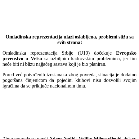
Omladinska reprezentacija ulazi oslabljena, problemi stižu sa
svih strana!
Omladinska reprezentacija Srbije (U19) dočekuje
Evropsko
prvenstvo u Velsu
sa ozbiljnim kadrovskim problemima, jer tim
neće biti ni blizu najjačeg sastava koji je bio planiran.
Pored već potvrđenih izostanaka zbog povreda, situacija je dodatno
pogoršana činjenicom da pojedini klubovi nisu dozvolili svojim
igračima da se priključe nacionalnom timu.
Zbog povreda su otpali
Adem Avdić
i
Veljko Milosavljević
, dok su