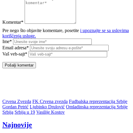
Komentar*
Pre nego što objavite komentare, posetite
i upoznajte se sa uslovima
korišćenja usluge.
Ime*
Email adresa*
Vaš veb-sajt*
Crvena Zvezda
FK Crvena zvezda
Fudbalska reprezentacija Srbije
Gordan Petrić
Ljubinko Drulović
Omladinska reprezentacija Srbije
Srbija
Srbija u 19
Vasilije Kostov
Najnovije