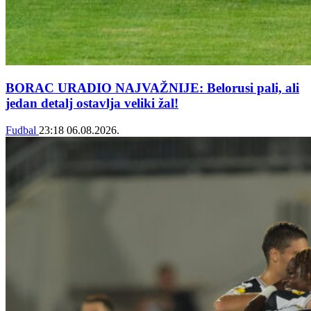
BORAC URADIO NAJVAŽNIJE: Belorusi pali, ali
jedan detalj ostavlja veliki žal!
Fudbal
23:18
06.08.2026.