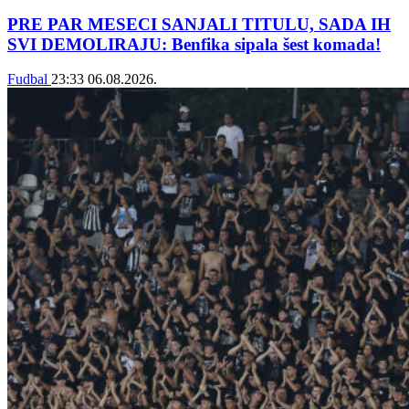
PRE PAR MESECI SANJALI TITULU, SADA IH
SVI DEMOLIRAJU: Benfika sipala šest komada!
Fudbal
23:33
06.08.2026.