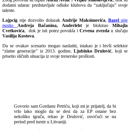
dodatni udarac predstavljale odluke klubova da “zaključaju” svoje
talente.
Lajpcig
nije dozvolio dolazak
Andrije Maksimovića
,
Bazel
nije
pustio
Andreja Bačanina,
Anderleht
je blokirao
Mihajla
Cvetkovića
, dok je isti potez povukla i
Crvena zvezda
u slučaju
Vasilija Kostova
.
Da se ovakav scenario mogao naslutiti, istakao je i bivši selektor
“zlatne generacije” iz 2013. godine,
Ljubinko Drulović
, koji se
prisetio sličnih situacija iz svoje trenerske prošlosti.
Govorio sam Gordanu Petriću, koji mi je prijatelj, da bi
vrlo lako moglo da se desi da za EP ostane bez
nekoliko igrača, rekao je Drulović, osvrćući se na
period pred turnir u Litvaniji.