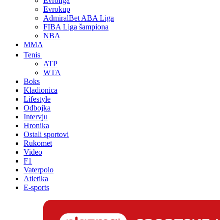
Evroliga
Evrokup
AdmiralBet ABA Liga
FIBA Liga šampiona
NBA
MMA
Tenis
ATP
WTA
Boks
Kladionica
Lifestyle
Odbojka
Intervju
Hronika
Ostali sportovi
Rukomet
Video
F1
Vaterpolo
Atletika
E-sports