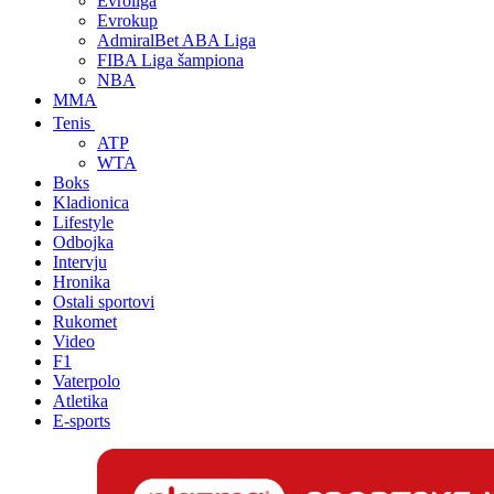
Evroliga
Evrokup
AdmiralBet ABA Liga
FIBA Liga šampiona
NBA
MMA
Tenis
ATP
WTA
Boks
Kladionica
Lifestyle
Odbojka
Intervju
Hronika
Ostali sportovi
Rukomet
Video
F1
Vaterpolo
Atletika
E-sports