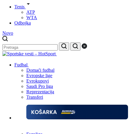
Tenis
ATP
WTA
Odbojka
Novo
Fudbal
Domaći fudbal
Evropske lige
Evrokupovi
Saudi Pro liga
Reprezentacija
Transferi