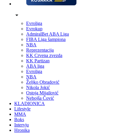
Evroliga
Evrokup
AdmiralBet ABA Liga
FIBA Liga šampiona
NBA
Reprezentacija
KK Crvena zvezda
KK Partizan
ABA liga
Evroliga
NBA
Željko Obradović
Nikola Jokić
Ostoja Mijailović
Nebojša Čović
KLADIONICA
Lifestyle
MMA
Boks
Intervju
Hronika