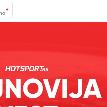
+
ima