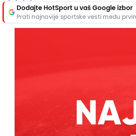
Dodajte HotSport u vaš Google izbor
Prati najnovije sportske vesti među prv