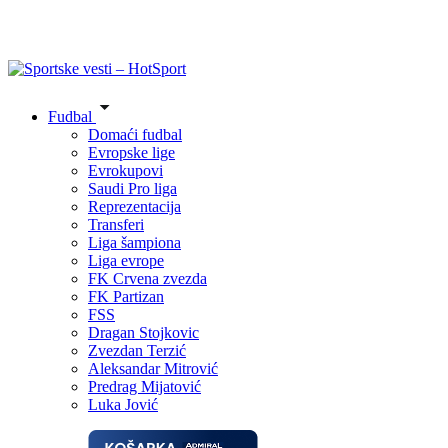
Fudbal
Domaći fudbal
Evropske lige
Evrokupovi
Saudi Pro liga
Reprezentacija
Transferi
Liga šampiona
Liga evrope
FK Crvena zvezda
FK Partizan
FSS
Dragan Stojkovic
Zvezdan Terzić
Aleksandar Mitrović
Predrag Mijatović
Luka Jović