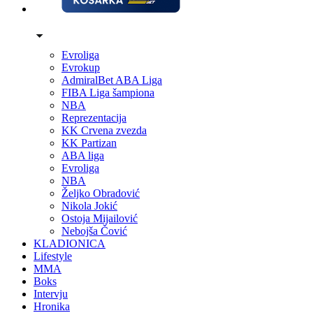
Evroliga
Evrokup
AdmiralBet ABA Liga
FIBA Liga šampiona
NBA
Reprezentacija
KK Crvena zvezda
KK Partizan
ABA liga
Evroliga
NBA
Željko Obradović
Nikola Jokić
Ostoja Mijailović
Nebojša Čović
KLADIONICA
Lifestyle
MMA
Boks
Intervju
Hronika