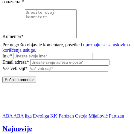
означена
*
Komentar*
Pre nego što objavite komentare, posetite
i upoznajte se sa uslovima
korišćenja usluge.
Ime*
Email adresa*
Vaš veb-sajt*
ABA
ABA liga
Evroliga
KK Partizan
Ostoja Mijailović
Partizan
Najnovije