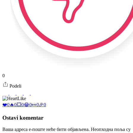
0
Podeli
Like
❤️
0
🔥
0
💥
0
😂
0
👀
0
🎉
0
Ostavi komentar
Ваша адреса е-поште неће бити објављена.
Неопходна поља су