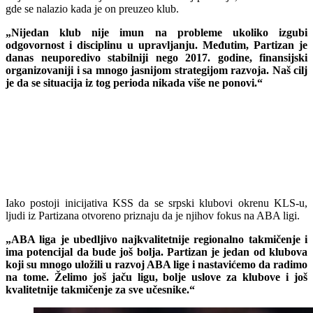
gde se nalazio kada je on preuzeo klub.
„Nijedan klub nije imun na probleme ukoliko izgubi
odgovornost i disciplinu u upravljanju. Međutim, Partizan je
danas neuporedivo stabilniji nego 2017. godine, finansijski
organizovaniji i sa mnogo jasnijom strategijom razvoja. Naš cilj
je da se situacija iz tog perioda nikada više ne ponovi.“
Iako postoji inicijativa KSS da se srpski klubovi okrenu KLS-u,
ljudi iz Partizana otvoreno priznaju da je njihov fokus na ABA ligi.
„ABA liga je ubedljivo najkvalitetnije regionalno takmičenje i
ima potencijal da bude još bolja. Partizan je jedan od klubova
koji su mnogo uložili u razvoj ABA lige i nastavićemo da radimo
na tome. Želimo još jaču ligu, bolje uslove za klubove i još
kvalitetnije takmičenje za sve učesnike.“