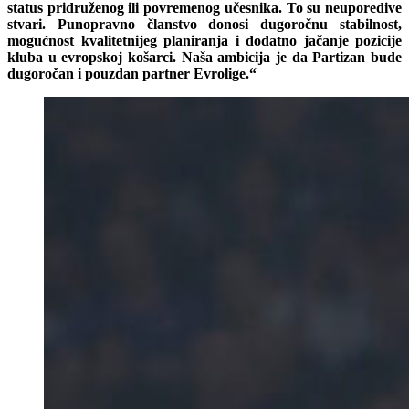
status pridruženog ili povremenog učesnika. To su neuporedive
stvari. Punopravno članstvo donosi dugoročnu stabilnost,
mogućnost kvalitetnijeg planiranja i dodatno jačanje pozicije
kluba u evropskoj košarci. Naša ambicija je da Partizan bude
dugoročan i pouzdan partner Evrolige.“