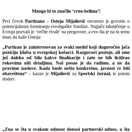
Mnogo bi to značilo ‘crno-belima’!
Prvi čovek
Partizana
–
Ostoja Mijailović
otvoreno je govorio o
potencijalnom formiranju evroligaške franšize. Najjače takmičenje u
Evropi pozvali je ‘večite rivale’ na pregovore, a evo šta je na tu temu
imao da kaže Ostoja:
„Partizan je zainteresovan za svaki model koji dugoročno jača
poziciju kluba u evropskoj košarci. Razgovori postoje, ali smo
još daleko od bilo kakve finalizacije i zato ne bih licitirao
rokovima niti detaljima. Naš posao je da radimo, a ne da
pravimo naslove. Kada bude nešto konkretno, javnost će biti
obaveštena“
– kazao je
Mijailović
za
Sportski žurnal,
te potom
dodao:
„Zna se šta u svakom odnosu donosi partnerski odnos, a šta