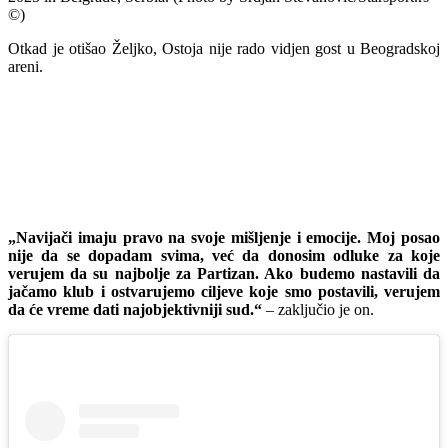
©)
Otkad je otišao Željko, Ostoja nije rado vidjen gost u Beogradskoj
areni.
„Navijači imaju pravo na svoje mišljenje i emocije. Moj posao
nije da se dopadam svima, već da donosim odluke za koje
verujem da su najbolje za Partizan. Ako budemo nastavili da
jačamo klub i ostvarujemo ciljeve koje smo postavili, verujem
da će vreme dati najobjektivniji sud.“
– zaključio je on.