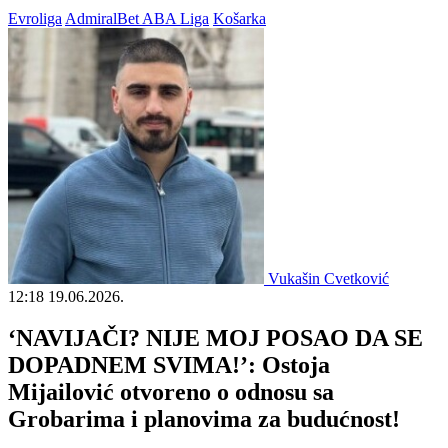
Evroliga
AdmiralBet ABA Liga
Košarka
Vukašin Cvetković
12:18
19.06.2026.
‘NAVIJAČI? NIJE MOJ POSAO DA SE
DOPADNEM SVIMA!’: Ostoja
Mijailović otvoreno o odnosu sa
Grobarima i planovima za budućnost!