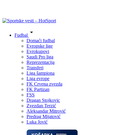
Fudbal
Domaći fudbal
Evropske lige
Evrokupovi
Saudi Pro liga
Reprezentacija
Transferi
Liga šampiona
Liga evrope
FK Crvena zvezda
FK Partizan
FSS
Dragan Stojkovic
Zvezdan Terzić
Aleksandar Mitrović
Predrag Mijatović
Luka Jović