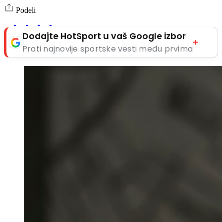
Podeli
Dodajte HotSport u vaš Google izbor
+
Prati najnovije sportske vesti među prvima