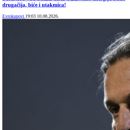
drugačija, biće i utakmica!
Evrokupovi
19:03
10.08.2026.