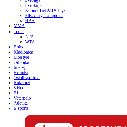
Evroliga
Evrokup
AdmiralBet ABA Liga
FIBA Liga šampiona
NBA
MMA
Tenis
ATP
WTA
Boks
Kladionica
Lifestyle
Odbojka
Intervju
Hronika
Ostali sportovi
Rukomet
Video
F1
Vaterpolo
Atletika
E-sports