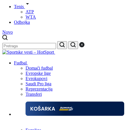
Tenis
ATP
WTA
Odbojka
Novo
Fudbal
Domaći fudbal
Evropske lige
Evrokupovi
Saudi Pro liga
Reprezentacija
Transferi