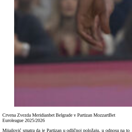
Crvena Zvezda Meridianbet Belgrade v Partizan MozzartBet
Euroleague 2025/2026
Mijailović smatra da je Partizan u odličnoj položaju, u odnosu na to