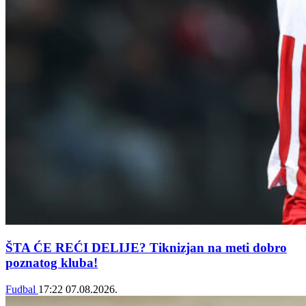
ŠTA ĆE REĆI DELIJE? Tiknizjan na meti dobro
poznatog kluba!
Fudbal
17:22
07.08.2026.