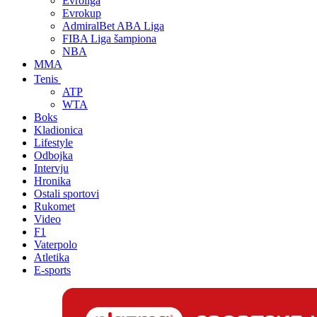
Evroliga
Evrokup
AdmiralBet ABA Liga
FIBA Liga šampiona
NBA
MMA
Tenis
ATP
WTA
Boks
Kladionica
Lifestyle
Odbojka
Intervju
Hronika
Ostali sportovi
Rukomet
Video
F1
Vaterpolo
Atletika
E-sports