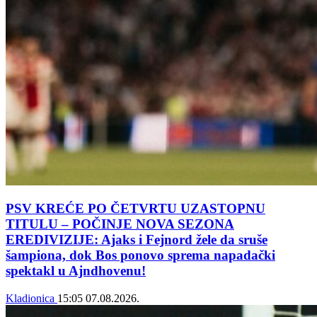
PSV KREĆE PO ČETVRTU UZASTOPNU
TITULU – POČINJE NOVA SEZONA
EREDIVIZIJE: Ajaks i Fejnord žele da sruše
šampiona, dok Bos ponovo sprema napadački
spektakl u Ajndhovenu!
Kladionica
15:05
07.08.2026.