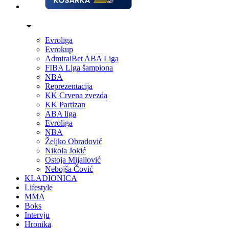
Evroliga
Evrokup
AdmiralBet ABA Liga
FIBA Liga šampiona
NBA
Reprezentacija
KK Crvena zvezda
KK Partizan
ABA liga
Evroliga
NBA
Željko Obradović
Nikola Jokić
Ostoja Mijailović
Nebojša Čović
KLADIONICA
Lifestyle
MMA
Boks
Intervju
Hronika