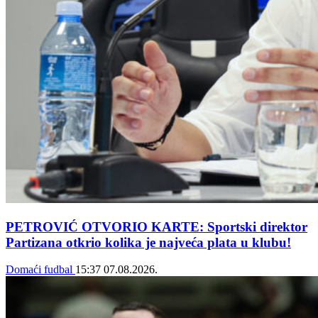
PETROVIĆ OTVORIO KARTE: Sportski direktor
Partizana otkrio kolika je najveća plata u klubu!
Domaći fudbal
15:37
07.08.2026.