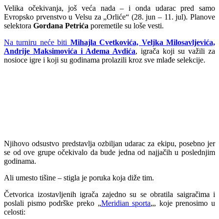
Velika očekivanja, još veća nada – i onda udarac pred samo
Evropsko prvenstvo u Velsu za „Orliće“ (28. jun – 11. jul). Planove
selektora
Gordana Petrića
poremetile su loše vesti.
Na turniru neće biti
Mihajla Cvetkovića, Veljka Milosavljevića,
Andrije Maksimovića i Adema Avdića
, igrača koji su važili za
nosioce igre i koji su godinama prolazili kroz sve mlađe selekcije.
Njihovo odsustvo predstavlja ozbiljan udarac za ekipu, posebno jer
se od ove grupe očekivalo da bude jedna od najjačih u poslednjim
godinama.
Ali umesto tišine – stigla je poruka koja diže tim.
Četvorica izostavljenih igrača zajedno su se obratila saigračima i
poslali pismo podrške preko „
Meridian sporta
„, koje prenosimo u
celosti: