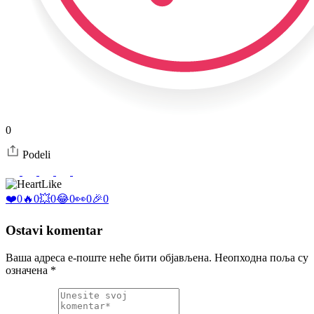
0
Podeli
Like
❤️
0
🔥
0
💥
0
😂
0
👀
0
🎉
0
Ostavi komentar
Ваша адреса е-поште неће бити објављена.
Неопходна поља су
означена
*