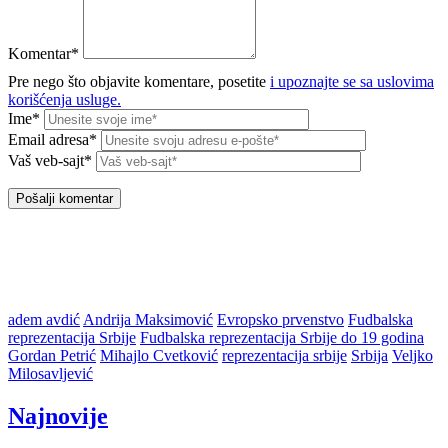
Komentar*
Pre nego što objavite komentare, posetite
i upoznajte se sa uslovima
korišćenja usluge.
Ime*
Email adresa*
Vaš veb-sajt*
adem avdić
Andrija Maksimović
Evropsko prvenstvo
Fudbalska
reprezentacija Srbije
Fudbalska reprezentacija Srbije do 19 godina
Gordan Petrić
Mihajlo Cvetković
reprezentacija srbije
Srbija
Veljko
Milosavljević
Najnovije