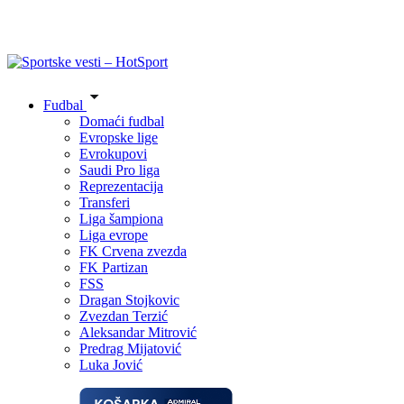
Fudbal
Domaći fudbal
Evropske lige
Evrokupovi
Saudi Pro liga
Reprezentacija
Transferi
Liga šampiona
Liga evrope
FK Crvena zvezda
FK Partizan
FSS
Dragan Stojkovic
Zvezdan Terzić
Aleksandar Mitrović
Predrag Mijatović
Luka Jović