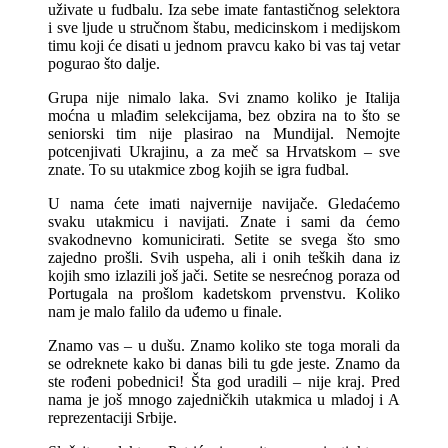
uživate u fudbalu. Iza sebe imate fantastičnog selektora
i sve ljude u stručnom štabu, medicinskom i medijskom
timu koji će disati u jednom pravcu kako bi vas taj vetar
pogurao što dalje.
Grupa nije nimalo laka. Svi znamo koliko je Italija
moćna u mlađim selekcijama, bez obzira na to što se
seniorski tim nije plasirao na Mundijal. Nemojte
potcenjivati Ukrajinu, a za meč sa Hrvatskom – sve
znate. To su utakmice zbog kojih se igra fudbal.
U nama ćete imati najvernije navijače. Gledaćemo
svaku utakmicu i navijati. Znate i sami da ćemo
svakodnevno komunicirati. Setite se svega što smo
zajedno prošli. Svih uspeha, ali i onih teških dana iz
kojih smo izlazili još jači. Setite se nesrećnog poraza od
Portugala na prošlom kadetskom prvenstvu. Koliko
nam je malo falilo da uđemo u finale.
Znamo vas – u dušu. Znamo koliko ste toga morali da
se odreknete kako bi danas bili tu gde jeste. Znamo da
ste rođeni pobednici! Šta god uradili – nije kraj. Pred
nama je još mnogo zajedničkih utakmica u mladoj i A
reprezentaciji Srbije.