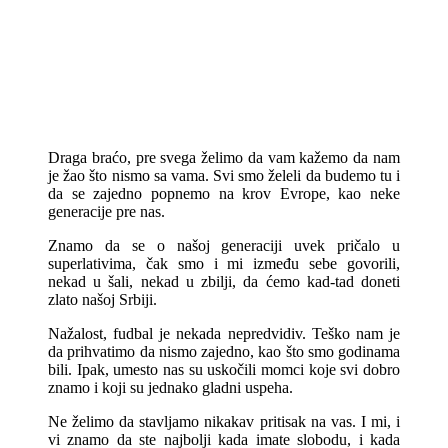
Draga braćo, pre svega želimo da vam kažemo da nam
je žao što nismo sa vama. Svi smo želeli da budemo tu i
da se zajedno popnemo na krov Evrope, kao neke
generacije pre nas.
Znamo da se o našoj generaciji uvek pričalo u
superlativima, čak smo i mi između sebe govorili,
nekad u šali, nekad u zbilji, da ćemo kad-tad doneti
zlato našoj Srbiji.
Nažalost, fudbal je nekada nepredvidiv. Teško nam je
da prihvatimo da nismo zajedno, kao što smo godinama
bili. Ipak, umesto nas su uskočili momci koje svi dobro
znamo i koji su jednako gladni uspeha.
Ne želimo da stavljamo nikakav pritisak na vas. I mi, i
vi znamo da ste najbolji kada imate slobodu, i kada