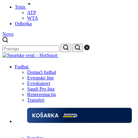
Tenis
ATP
WTA
Odbojka
Novo
Fudbal
Domaći fudbal
Evropske lige
Evrokupovi
Saudi Pro liga
Reprezentacija
Transferi