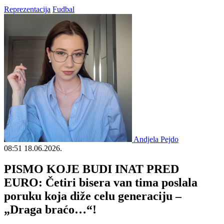
Reprezentacija
Fudbal
Andjela Pejdo
08:51
18.06.2026.
PISMO KOJE BUDI INAT PRED
EURO: Četiri bisera van tima poslala
poruku koja diže celu generaciju –
„Draga braćo…“!