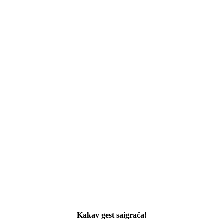
Kakav gest saigrača!