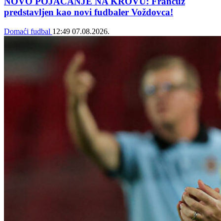
NOVO POJAČANJE NA KROVU: Francuz
predstavljen kao novi fudbaler Voždovca!
Domaći fudbal
12:49
07.08.2026.