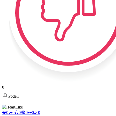
0
Podeli
Like
❤️
0
🔥
0
💥
0
😂
0
👀
0
🎉
0