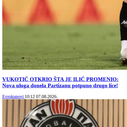
VUKOTIĆ OTKRIO ŠTA JE ILIĆ PROMENIO:
Nova uloga donela Partizanu potpuno drugo lice!
Evrokupovi
10:12
07.08.2026.