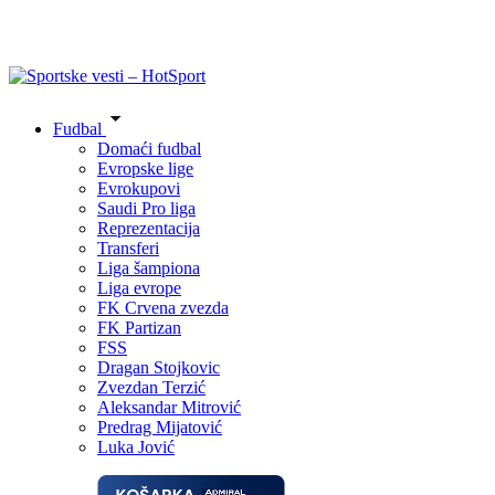
Fudbal
Domaći fudbal
Evropske lige
Evrokupovi
Saudi Pro liga
Reprezentacija
Transferi
Liga šampiona
Liga evrope
FK Crvena zvezda
FK Partizan
FSS
Dragan Stojkovic
Zvezdan Terzić
Aleksandar Mitrović
Predrag Mijatović
Luka Jović