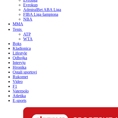
Evroliga
Evrokup
AdmiralBet ABA Liga
FIBA Liga šampiona
NBA
MMA
Tenis
ATP
WTA
Boks
Kladionica
Lifestyle
Odbojka
Intervju
Hronika
Ostali sportovi
Rukomet
Video
F1
Vaterpolo
Atletika
E-sports