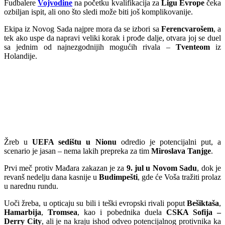
Fudbalere
Vojvodine
na početku kvalifikacija za
Ligu Evrope
čeka
ozbiljan ispit, ali ono što sledi može biti još komplikovanije.
Ekipa iz Novog Sada najpre mora da se izbori sa
Ferencvarošem
, a
tek ako uspe da napravi veliki korak i prođe dalje, otvara joj se duel
sa jednim od najnezgodnijih mogućih rivala –
Tventeom
iz
Holandije.
Žreb u
UEFA sedištu u Nionu
odredio je potencijalni put, a
scenario je jasan – nema lakih prepreka za tim
Miroslava Tanjge
.
Prvi meč protiv Mađara zakazan je za
9. jul u Novom Sadu
, dok je
revanš nedelju dana kasnije u
Budimpešti
, gde će Voša tražiti prolaz
u narednu rundu.
Uoči žreba, u opticaju su bili i teški evropski rivali poput
Bešiktaša
,
Hamarbija
,
Tromsea
, kao i pobednika duela
CSKA Sofija –
Derry City
, ali je na kraju ishod odveo potencijalnog protivnika ka