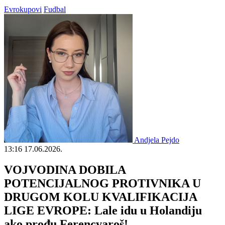
Evrokupovi
Fudbal
Andjela Pejdo
13:16
17.06.2026.
VOJVODINA DOBILA
POTENCIJALNOG PROTIVNIKA U
DRUGOM KOLU KVALIFIKACIJA
LIGE EVROPE: Lale idu u Holandiju
ako prođu Ferencvaroš!