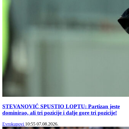
STEVANOVIĆ SPUSTIO LOPTU: Partizan jeste
dominirao, ali tri pozicije i dalje gore tri pozicije!
Evrokupovi
10:55
07.08.2026.