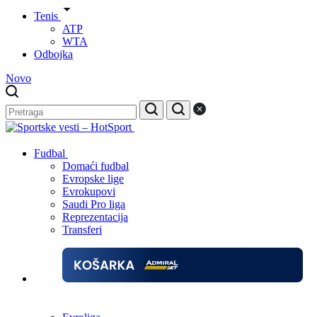
Tenis
ATP
WTA
Odbojka
Novo
Fudbal
Domaći fudbal
Evropske lige
Evrokupovi
Saudi Pro liga
Reprezentacija
Transferi