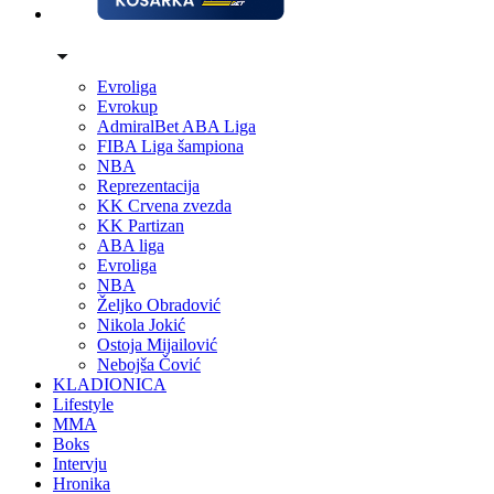
Evroliga
Evrokup
AdmiralBet ABA Liga
FIBA Liga šampiona
NBA
Reprezentacija
KK Crvena zvezda
KK Partizan
ABA liga
Evroliga
NBA
Željko Obradović
Nikola Jokić
Ostoja Mijailović
Nebojša Čović
KLADIONICA
Lifestyle
MMA
Boks
Intervju
Hronika