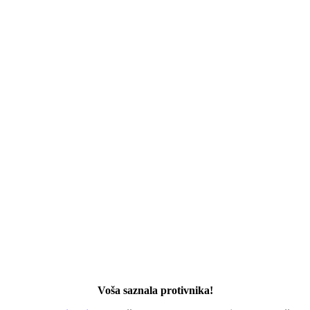
Voša saznala protivnika!