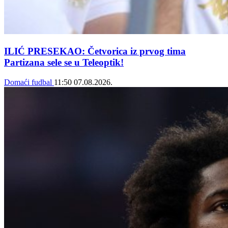
ILIĆ PRESEKAO: Četvorica iz prvog tima
Partizana sele se u Teleoptik!
Domaći fudbal
11:50
07.08.2026.