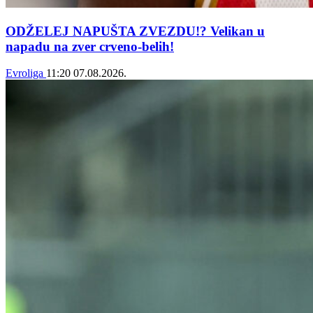
ODŽELEJ NAPUŠTA ZVEZDU!? Velikan u
napadu na zver crveno-belih!
Evroliga
11:20
07.08.2026.