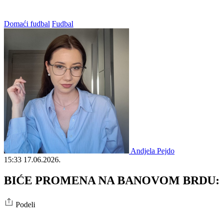
Domaći fudbal
Fudbal
Andjela Pejdo
15:33
17.06.2026.
BIĆE PROMENA NA BANOVOM BRDU: Matija
Podeli