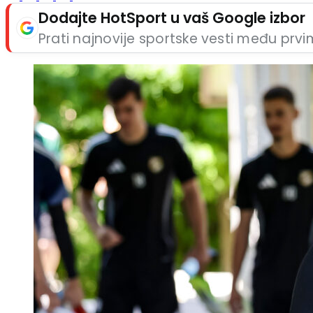
Dodajte HotSport u vaš Google izbor
Prati najnovije sportske vesti među prv