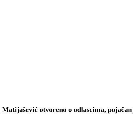
šević otvoreno o odlascima, pojačanji