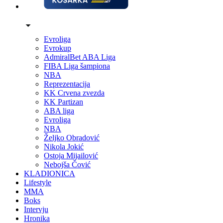
Evroliga
Evrokup
AdmiralBet ABA Liga
FIBA Liga šampiona
NBA
Reprezentacija
KK Crvena zvezda
KK Partizan
ABA liga
Evroliga
NBA
Željko Obradović
Nikola Jokić
Ostoja Mijailović
Nebojša Čović
KLADIONICA
Lifestyle
MMA
Boks
Intervju
Hronika