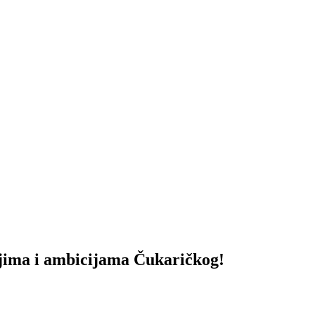
ma i ambicijama Čukaričkog!