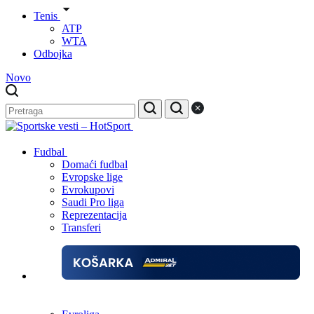
Tenis
ATP
WTA
Odbojka
Novo
Fudbal
Domaći fudbal
Evropske lige
Evrokupovi
Saudi Pro liga
Reprezentacija
Transferi