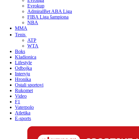
Evroliga
Evrokup
AdmiralBet ABA Liga
FIBA Liga šampiona
NBA
MMA
Tenis
ATP
WTA
Boks
Kladionica
Lifestyle
Odbojka
Intervju
Hronika
Ostali sportovi
Rukomet
Video
F1
Vaterpolo
Atletika
E-sports