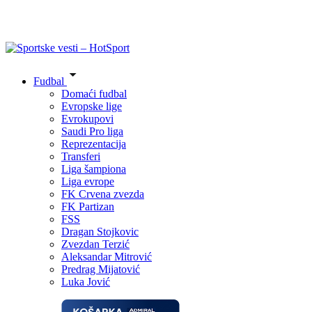
Fudbal
Domaći fudbal
Evropske lige
Evrokupovi
Saudi Pro liga
Reprezentacija
Transferi
Liga šampiona
Liga evrope
FK Crvena zvezda
FK Partizan
FSS
Dragan Stojkovic
Zvezdan Terzić
Aleksandar Mitrović
Predrag Mijatović
Luka Jović