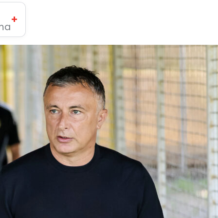
+
ima