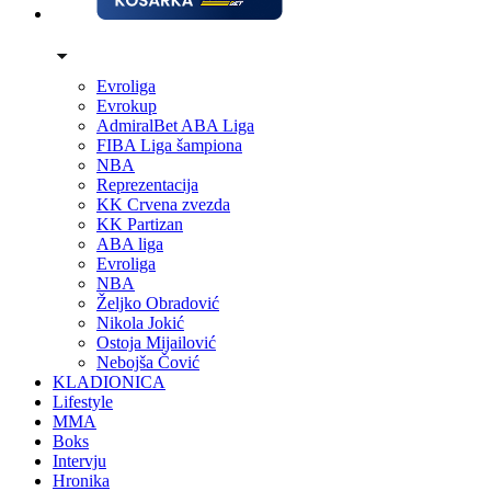
Evroliga
Evrokup
AdmiralBet ABA Liga
FIBA Liga šampiona
NBA
Reprezentacija
KK Crvena zvezda
KK Partizan
ABA liga
Evroliga
NBA
Željko Obradović
Nikola Jokić
Ostoja Mijailović
Nebojša Čović
KLADIONICA
Lifestyle
MMA
Boks
Intervju
Hronika