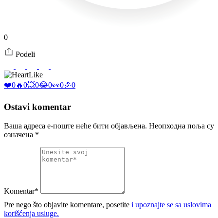
0
Podeli
Like
❤️
0
🔥
0
💥
0
😂
0
👀
0
🎉
0
Ostavi komentar
Ваша адреса е-поште неће бити објављена.
Неопходна поља су
означена
*
Komentar*
Pre nego što objavite komentare, posetite
i upoznajte se sa uslovima
korišćenja usluge.