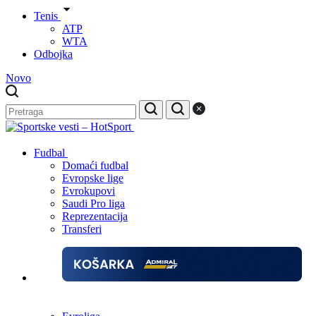
Tenis
ATP
WTA
Odbojka
Novo
Fudbal
Domaći fudbal
Evropske lige
Evrokupovi
Saudi Pro liga
Reprezentacija
Transferi