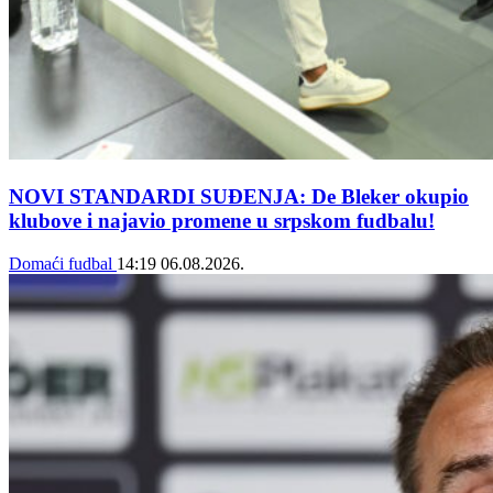
NOVI STANDARDI SUĐENJA: De Bleker okupio
klubove i najavio promene u srpskom fudbalu!
Domaći fudbal
14:19
06.08.2026.