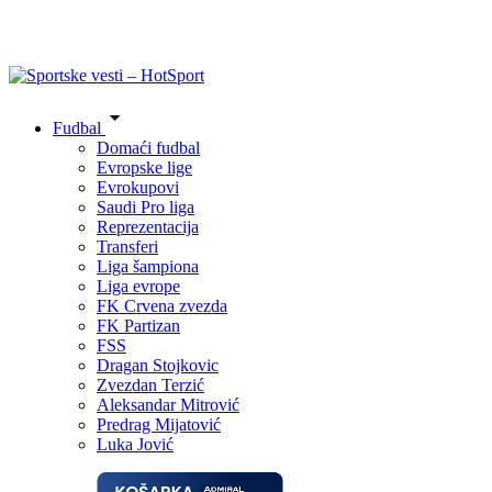
Fudbal
Domaći fudbal
Evropske lige
Evrokupovi
Saudi Pro liga
Reprezentacija
Transferi
Liga šampiona
Liga evrope
FK Crvena zvezda
FK Partizan
FSS
Dragan Stojkovic
Zvezdan Terzić
Aleksandar Mitrović
Predrag Mijatović
Luka Jović