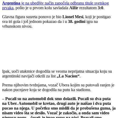
Argentina
je na ubedljiv način započela odbranu titule svetskog
prvaka
, pošto je u prvom kolu savladala
Alžir
rezultatom
3:0
.
Glavna figura susreta ponovo je bio
Lionel Mesi
, koji je postigao
sva tri gola i još jednom pokazao da i u
38. godini
igra na
vrhunskom nivou.
Ipak, uoči utakmice dogodila se veoma neprijatna situacija koju su
argentinski navijači otkrili za list
„La Nacion“
.
Prema njihovim tvrdnjama, vozač Ubera kojim su putovali ranjen je
nakon pucnjave koja se dogodila na putu ka stadionu.
– Pucali su na automobil dok smo dolazili. Pucali su dva puta
na Uber. Automobil se kretao, drugi auto je naišao i dva puta
pucao na njega. U početku smo mislili da je probušena guma, ja
nisam video šta se desilo. Vozač je zakočio, a onda sam video
njegovu nogu – čovek je imao rupu na njoj. Pozvali smo