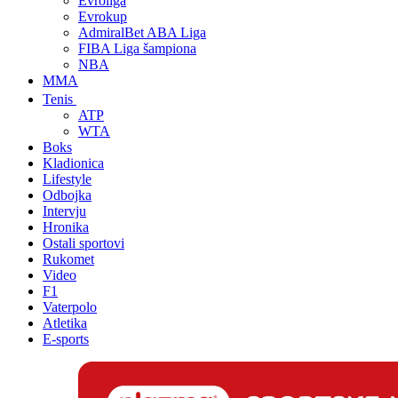
Evroliga
Evrokup
AdmiralBet ABA Liga
FIBA Liga šampiona
NBA
MMA
Tenis
ATP
WTA
Boks
Kladionica
Lifestyle
Odbojka
Intervju
Hronika
Ostali sportovi
Rukomet
Video
F1
Vaterpolo
Atletika
E-sports