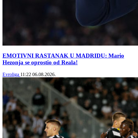
EMOTIVNI RASTANAK U MADRIDU: Mario
Hezonja se oprostio od Reala!
Evroliga
11:22
06.08.2026.