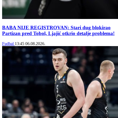
BABA NIJE REGISTROVAN: Stari dug blokirao
Partizan pred Tobol, Ljajić otkrio detalje problema!
Fudbal
13:45
06.08.2026.