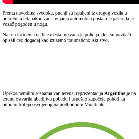
Prema navodima svedoka, pucnji su ispaljeni iz drugog vozila u
pokretu, a tek nakon zaustavljanja automobila postalo je jasno da je
vozač pogođen u nogu.
Nakon incidenta na lice mesta pozvana je policija, dok su navijači
opisali ceo događaj kao izuzetno traumatično iskustvo.
Uprkos nemilim scenama van terena, reprezentacija
Argentine
je na
terenu ostvarila ubedljivu pobedu i uspešno započela pohod ka
odbrani trofeja osvojenog na prethodnom Mundijalu.