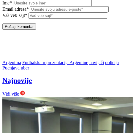
Ime*
Email adresa*
Vaš veb-sajt*
Argentina
Fudbalska reprezentacija Argentine
navijači
policija
Pucnjava
uber
Najnovije
Vidi više