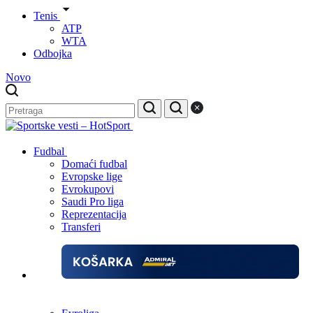
Tenis
ATP
WTA
Odbojka
Novo
Fudbal
Domaći fudbal
Evropske lige
Evrokupovi
Saudi Pro liga
Reprezentacija
Transferi