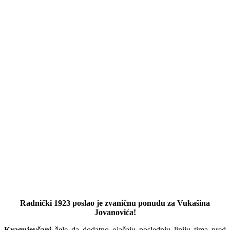
Radnički 1923 poslao je zvaničnu ponudu za Vukašina
Jovanovića!
Kragujevčani
žele da dodatno ojačaju poslednju liniju tima pred