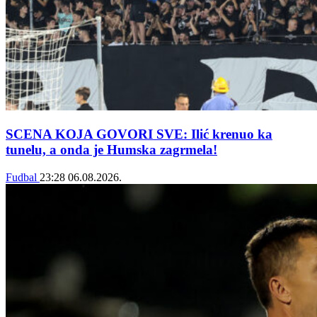
SCENA KOJA GOVORI SVE: Ilić krenuo ka
tunelu, a onda je Humska zagrmela!
Fudbal
23:28
06.08.2026.