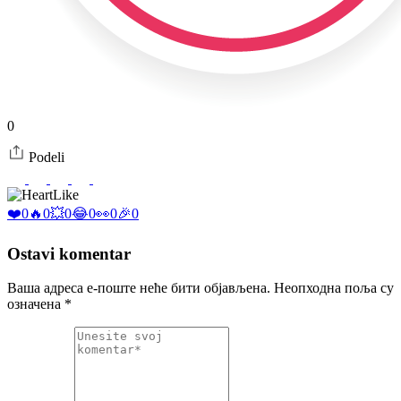
0
Podeli
Like
❤️
0
🔥
0
💥
0
😂
0
👀
0
🎉
0
Ostavi komentar
Ваша адреса е-поште неће бити објављена.
Неопходна поља су
означена
*