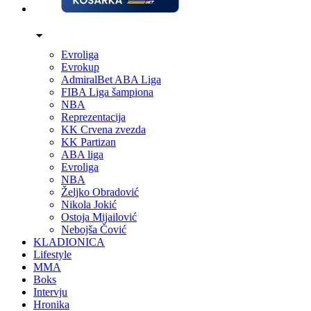
Evroliga
Evrokup
AdmiralBet ABA Liga
FIBA Liga šampiona
NBA
Reprezentacija
KK Crvena zvezda
KK Partizan
ABA liga
Evroliga
NBA
Željko Obradović
Nikola Jokić
Ostoja Mijailović
Nebojša Čović
KLADIONICA
Lifestyle
MMA
Boks
Intervju
Hronika