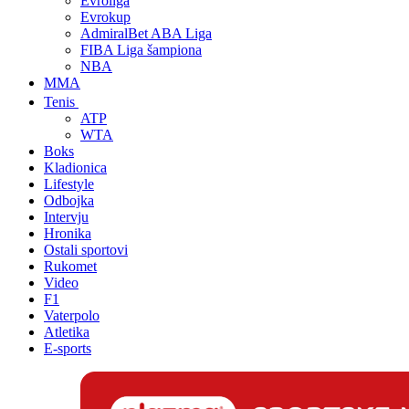
Evroliga
Evrokup
AdmiralBet ABA Liga
FIBA Liga šampiona
NBA
MMA
Tenis
ATP
WTA
Boks
Kladionica
Lifestyle
Odbojka
Intervju
Hronika
Ostali sportovi
Rukomet
Video
F1
Vaterpolo
Atletika
E-sports