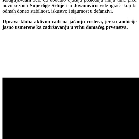
novu sezonu
Superlige Srbije
i u
Jovanoviću
vide igrača koji bi
odmah doneo stabilnost, iskustvo i sigurnost u defanzivi.
Uprava kluba aktivno radi na jačanju rostera, jer su ambicije
jasno usmerene ka zadržavanju u vrhu domaćeg prvenstva.