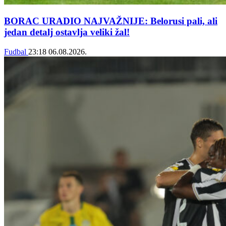
BORAC URADIO NAJVAŽNIJE: Belorusi pali, ali
jedan detalj ostavlja veliki žal!
Fudbal
23:18
06.08.2026.