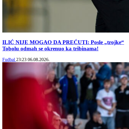
ILIĆ NIJE MOGAO DA PREĆUTI: Posle „trojke“
Tobolu odmah se okrenuo ka tribinama!
Fudbal
23:23
06.08.2026.