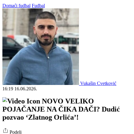
Domaći fudbal
Fudbal
Vukašin Cvetković
16:19
16.06.2026.
NOVO VELIKO
POJAČANJE NA ČIKA DAČI? Dudić
pozvao ‘Zlatnog Orlića’!
Podeli