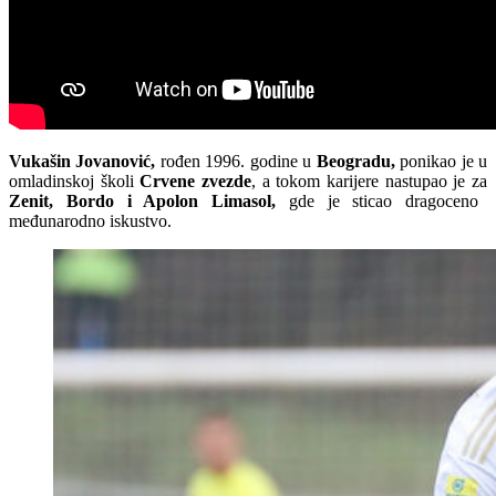
Vukašin Jovanović,
rođen 1996. godine u
Beogradu,
ponikao je u
omladinskoj školi
Crvene zvezde
, a tokom karijere nastupao je za
Zenit, Bordo i Apolon Limasol,
gde je sticao dragoceno
međunarodno iskustvo.