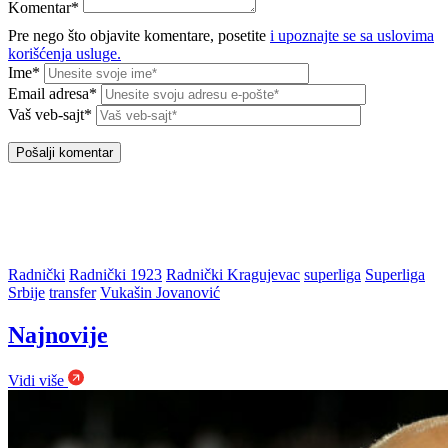
Komentar*
Pre nego što objavite komentare, posetite
i upoznajte se sa uslovima
korišćenja usluge.
Ime*
Email adresa*
Vaš veb-sajt*
Radnički
Radnički 1923
Radnički Kragujevac
superliga
Superliga
Srbije
transfer
Vukašin Jovanović
Najnovije
Vidi više