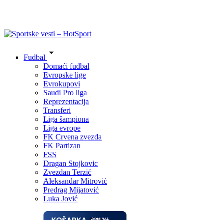
Fudbal
Domaći fudbal
Evropske lige
Evrokupovi
Saudi Pro liga
Reprezentacija
Transferi
Liga šampiona
Liga evrope
FK Crvena zvezda
FK Partizan
FSS
Dragan Stojkovic
Zvezdan Terzić
Aleksandar Mitrović
Predrag Mijatović
Luka Jović