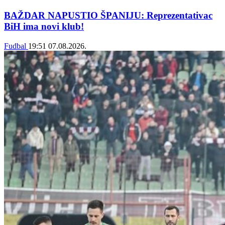
BAŽDAR NAPUSTIO ŠPANIJU: Reprezentativac
BiH ima novi klub!
Fudbal
19:51
07.08.2026.