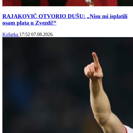
RAJAKOVIĆ OTVORIO DUŠU: „Nisu mi isplatili
osam plata u Zvezdi!“
Košarka
17:52
07.08.2026.