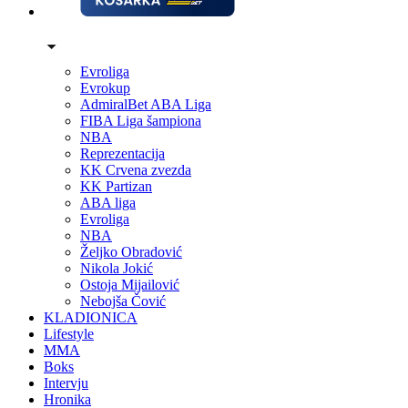
Evroliga
Evrokup
AdmiralBet ABA Liga
FIBA Liga šampiona
NBA
Reprezentacija
KK Crvena zvezda
KK Partizan
ABA liga
Evroliga
NBA
Željko Obradović
Nikola Jokić
Ostoja Mijailović
Nebojša Čović
KLADIONICA
Lifestyle
MMA
Boks
Intervju
Hronika