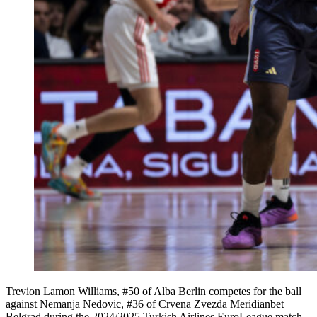
Trevion Lamon Williams, #50 of Alba Berlin competes for the ball
against Nemanja Nedovic, #36 of Crvena Zvezda Meridianbet
Belgrad during the 2024/2025 Turkish Airlines EuroLeague match