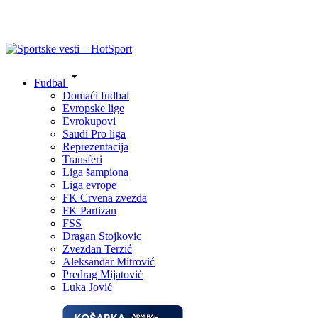
Fudbal
Domaći fudbal
Evropske lige
Evrokupovi
Saudi Pro liga
Reprezentacija
Transferi
Liga šampiona
Liga evrope
FK Crvena zvezda
FK Partizan
FSS
Dragan Stojkovic
Zvezdan Terzić
Aleksandar Mitrović
Predrag Mijatović
Luka Jović