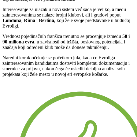
Interesovanje za ulazak u novi sistem već sada je veliko, a među
zainteresovanima se nalaze brojni klubovi, ali i gradovi poput
Londona
,
Rima
i
Berlina
, koji žele svoje predstavnike u budućoj
Evroligi.
Vrednost pojedinačnih franšiza trenutno se procenjuje između
50 i
90 miliona evra
, u zavisnosti od tržišta, poslovnog potencijala i
značaja koji određeni klub može da donese takmičenju.
Naredni korak očekuje se početkom jula, kada će Evroliga
zainteresovanim kandidatima dostaviti kompletnu dokumentaciju i
smernice za prijavu, nakon čega će uslediti detaljna analiza svih
projekata koji žele mesto u novoj eri evropske košarke.