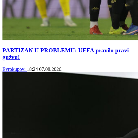
PARTIZAN U PROBLEMU: UEFA pravilo pravi
gužvu!
Evrokupovi
18:24
07.08.2026.