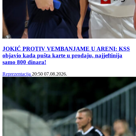
JOKIĆ PROTIV VEMBANJAME U ARENI: KSS
objavio kada pušta karte u prodaju, najjeftinija
samo 800 dinara!
Reprezentacija
20:50
07.08.2026.