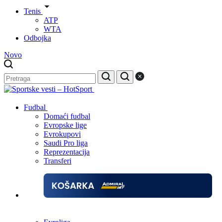
Tenis
ATP
WTA
Odbojka
Novo
Fudbal
Domaći fudbal
Evropske lige
Evrokupovi
Saudi Pro liga
Reprezentacija
Transferi