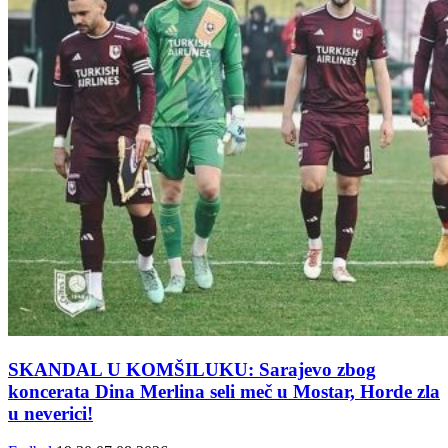
SKANDAL U KOMŠILUKU: Sarajevo zbog
koncerata Dina Merlina seli meč u Mostar, Horde zla
u neverici!