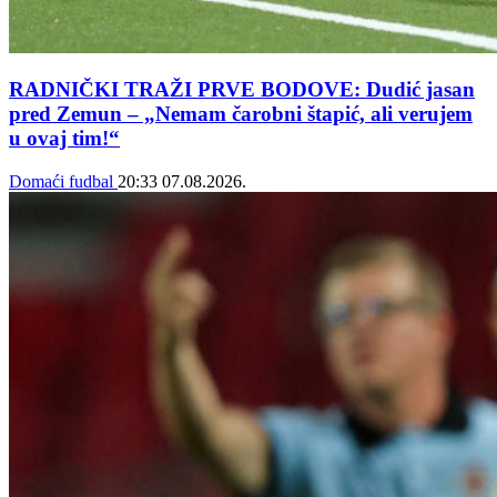
RADNIČKI TRAŽI PRVE BODOVE: Dudić jasan
pred Zemun – „Nemam čarobni štapić, ali verujem
u ovaj tim!“
Domaći fudbal
20:33
07.08.2026.