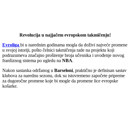
Revolucija u najjačem evropskom takmičenju!
Evroliga
bi u narednim godinama mogla da doživi najveće promene
u svojoj istoriji, pošto čelnici takmičenja rade na projektu koji
podrazumeva značajno proširenje broja učesnika i uvođenje novog
franšiznog sistema po ugledu na
NBA
.
Nakon sastanka održanog u
Barseloni
, praktično je definisan sastav
klubova za narednu sezonu, dok su istovremeno započete pripreme
za dugoročne promene koje bi mogle da promene lice evropske
košarke.