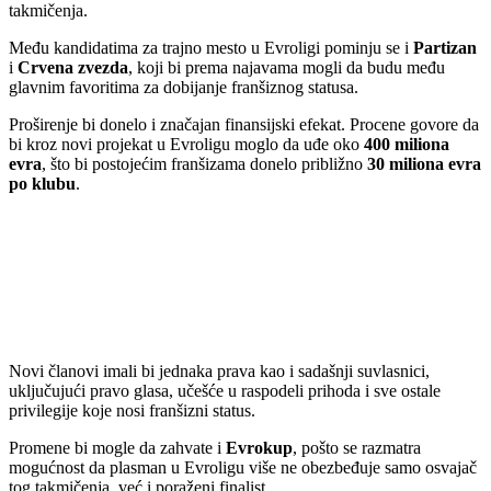
takmičenja.
Među kandidatima za trajno mesto u Evroligi pominju se i
Partizan
i
Crvena zvezda
, koji bi prema najavama mogli da budu među
glavnim favoritima za dobijanje franšiznog statusa.
Proširenje bi donelo i značajan finansijski efekat. Procene govore da
bi kroz novi projekat u Evroligu moglo da uđe oko
400 miliona
evra
, što bi postojećim franšizama donelo približno
30 miliona evra
po klubu
.
Novi članovi imali bi jednaka prava kao i sadašnji suvlasnici,
uključujući pravo glasa, učešće u raspodeli prihoda i sve ostale
privilegije koje nosi franšizni status.
Promene bi mogle da zahvate i
Evrokup
, pošto se razmatra
mogućnost da plasman u Evroligu više ne obezbeđuje samo osvajač
tog takmičenja, već i poraženi finalist.