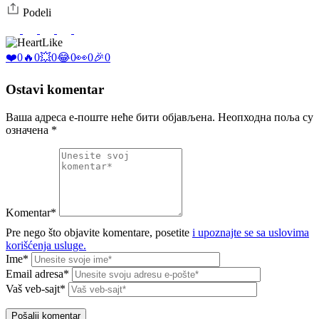
Podeli
Like
❤️
0
🔥
0
💥
0
😂
0
👀
0
🎉
0
Ostavi komentar
Ваша адреса е-поште неће бити објављена.
Неопходна поља су
означена
*
Komentar*
Pre nego što objavite komentare, posetite
i upoznajte se sa uslovima
korišćenja usluge.
Ime*
Email adresa*
Vaš veb-sajt*