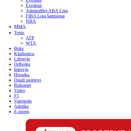
Evroliga
Evrokup
AdmiralBet ABA Liga
FIBA Liga šampiona
NBA
MMA
Tenis
ATP
WTA
Boks
Kladionica
Lifestyle
Odbojka
Intervju
Hronika
Ostali sportovi
Rukomet
Video
F1
Vaterpolo
Atletika
E-sports