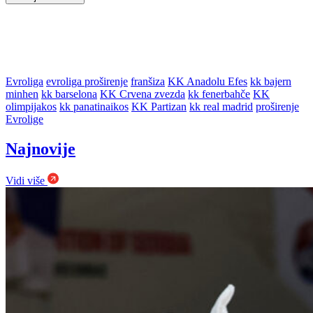
Evroliga
evroliga proširenje
franšiza
KK Anadolu Efes
kk bajern
minhen
kk barselona
KK Crvena zvezda
kk fenerbahče
KK
olimpijakos
kk panatinaikos
KK Partizan
kk real madrid
proširenje
Evrolige
Najnovije
Vidi više