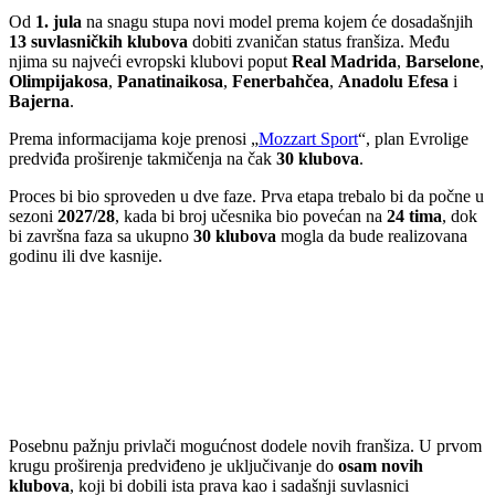
Od
1. jula
na snagu stupa novi model prema kojem će dosadašnjih
13 suvlasničkih klubova
dobiti zvaničan status franšiza. Među
njima su najveći evropski klubovi poput
Real Madrida
,
Barselone
,
Olimpijakosa
,
Panatinaikosa
,
Fenerbahčea
,
Anadolu Efesa
i
Bajerna
.
Prema informacijama koje prenosi „
Mozzart Sport
“, plan Evrolige
predviđa proširenje takmičenja na čak
30 klubova
.
Proces bi bio sproveden u dve faze. Prva etapa trebalo bi da počne u
sezoni
2027/28
, kada bi broj učesnika bio povećan na
24 tima
, dok
bi završna faza sa ukupno
30 klubova
mogla da bude realizovana
godinu ili dve kasnije.
Posebnu pažnju privlači mogućnost dodele novih franšiza. U prvom
krugu proširenja predviđeno je uključivanje do
osam novih
klubova
, koji bi dobili ista prava kao i sadašnji suvlasnici