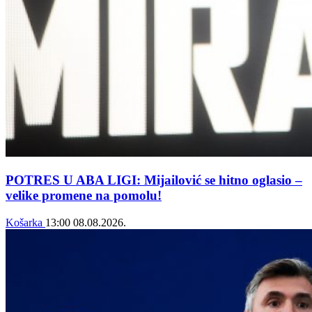
POTRES U ABA LIGI: Mijailović se hitno oglasio –
velike promene na pomolu!
Košarka
13:00
08.08.2026.