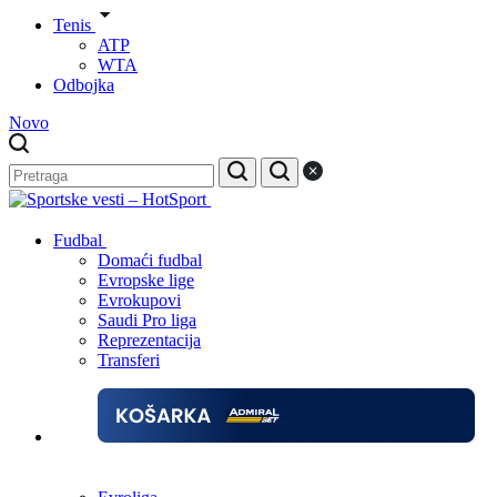
Tenis
ATP
WTA
Odbojka
Novo
Fudbal
Domaći fudbal
Evropske lige
Evrokupovi
Saudi Pro liga
Reprezentacija
Transferi