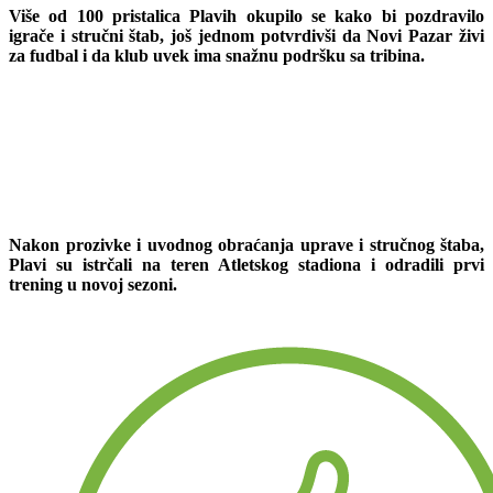
Više od 100 pristalica Plavih okupilo se kako bi pozdravilo
igrače i stručni štab, još jednom potvrdivši da Novi Pazar živi
za fudbal i da klub uvek ima snažnu podršku sa tribina.
Nakon prozivke i uvodnog obraćanja uprave i stručnog štaba,
Plavi su istrčali na teren Atletskog stadiona i odradili prvi
trening u novoj sezoni.