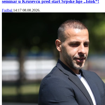
seminar u Kruševcu pred start Srpske lige „Istok“!
Fudbal
14:17
08.08.2026.