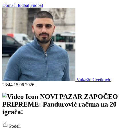
Domaći fudbal
Fudbal
Vukašin Cvetković
23:44
15.06.2026.
NOVI PAZAR ZAPOČEO
PRIPREME: Pandurović računa na 20
igrača!
Podeli