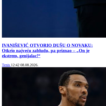
IVANIŠEVIĆ OTVORIO DUŠU O NOVAKU:
Otkrio najveću zabludu, pa priznao – „On je
ekstrem, genijalac!“
Tenis
12:42
08.08.2026.