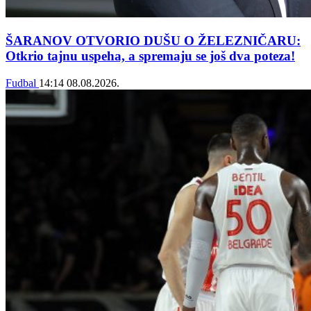
ŠARANOV OTVORIO DUŠU O ŽELEZNIČARU:
Otkrio tajnu uspeha, a spremaju se još dva poteza!
Fudbal
14:14
08.08.2026.