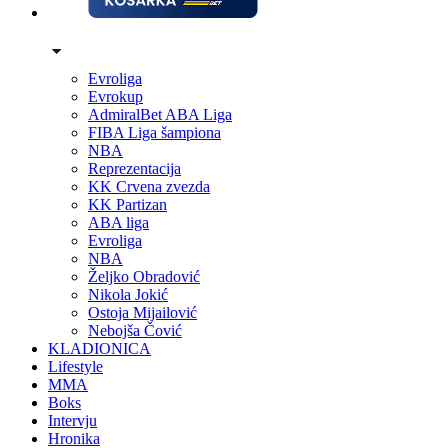
Evroliga
Evrokup
AdmiralBet ABA Liga
FIBA Liga šampiona
NBA
Reprezentacija
KK Crvena zvezda
KK Partizan
ABA liga
Evroliga
NBA
Željko Obradović
Nikola Jokić
Ostoja Mijailović
Nebojša Čović
KLADIONICA
Lifestyle
MMA
Boks
Intervju
Hronika