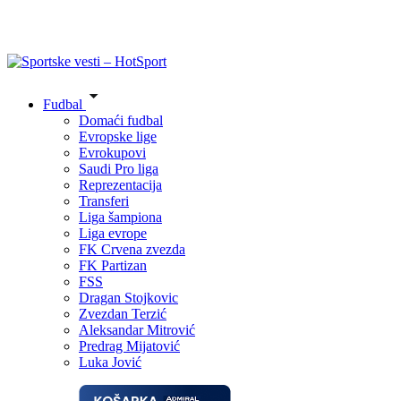
Fudbal
Domaći fudbal
Evropske lige
Evrokupovi
Saudi Pro liga
Reprezentacija
Transferi
Liga šampiona
Liga evrope
FK Crvena zvezda
FK Partizan
FSS
Dragan Stojkovic
Zvezdan Terzić
Aleksandar Mitrović
Predrag Mijatović
Luka Jović