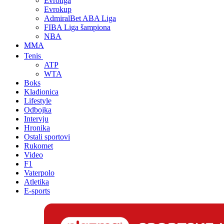
Evroliga
Evrokup
AdmiralBet ABA Liga
FIBA Liga šampiona
NBA
MMA
Tenis
ATP
WTA
Boks
Kladionica
Lifestyle
Odbojka
Intervju
Hronika
Ostali sportovi
Rukomet
Video
F1
Vaterpolo
Atletika
E-sports