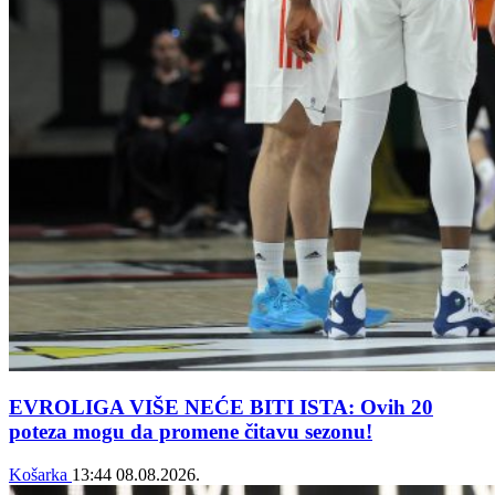
EVROLIGA VIŠE NEĆE BITI ISTA: Ovih 20
poteza mogu da promene čitavu sezonu!
Košarka
13:44
08.08.2026.