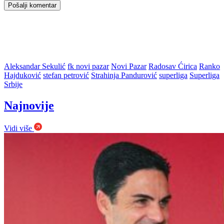
Aleksandar Sekulić
fk novi pazar
Novi Pazar
Radosav Ćirica
Ranko
Hajduković
stefan petrović
Strahinja Pandurović
superliga
Superliga
Srbije
Najnovije
Vidi više