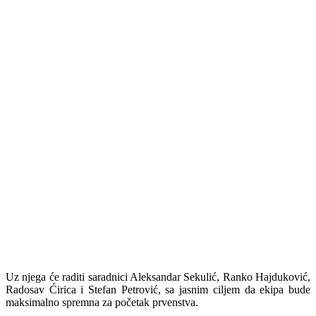
Uz njega će raditi saradnici Aleksandar Sekulić, Ranko Hajduković,
Radosav Ćirica i Stefan Petrović, sa jasnim ciljem da ekipa bude
maksimalno spremna za početak prvenstva.