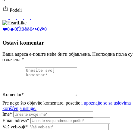
Podeli
Like
❤️
0
🔥
0
💥
0
😂
0
👀
0
🎉
0
Ostavi komentar
Ваша адреса е-поште неће бити објављена.
Неопходна поља су
означена
*
Komentar*
Pre nego što objavite komentare, posetite
i upoznajte se sa uslovima
korišćenja usluge.
Ime*
Email adresa*
Vaš veb-sajt*