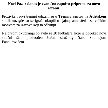
Novi Pazar danas je zvanično započeo pripreme za novu
sezonu.
Prozivka i prvi trening održani su u
Trening centru
na
Atletskom
stadionu,
gde su se igrači okupili u sjajnoj atmosferi i sa velikim
motivom za izazove koji ih očekuju.
Na prvom okupljanju pojavilo se 20 fudbalera, koje je dočekao novi
stručni štab predvođen šefom stručnog štaba Strahinjom
Pandurovićem.