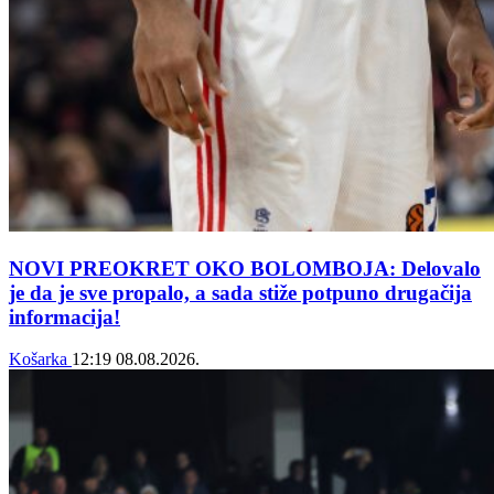
NOVI PREOKRET OKO BOLOMBOJA: Delovalo
je da je sve propalo, a sada stiže potpuno drugačija
informacija!
Košarka
12:19
08.08.2026.