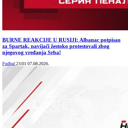
BURNE REAKCIJE U RUSIJI: Albanac potpisao
za Spartak, navijači žestoko protestovali zbog
njegovog vređanja Srba!
Fudbal
23:01
07.08.2026.