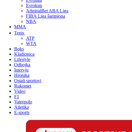
Evroliga
Evrokup
AdmiralBet ABA Liga
FIBA Liga šampiona
NBA
MMA
Tenis
ATP
WTA
Boks
Kladionica
Lifestyle
Odbojka
Intervju
Hronika
Ostali sportovi
Rukomet
Video
F1
Vaterpolo
Atletika
E-sports