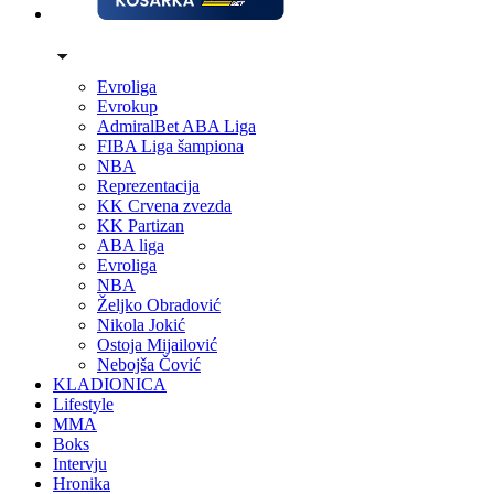
Evroliga
Evrokup
AdmiralBet ABA Liga
FIBA Liga šampiona
NBA
Reprezentacija
KK Crvena zvezda
KK Partizan
ABA liga
Evroliga
NBA
Željko Obradović
Nikola Jokić
Ostoja Mijailović
Nebojša Čović
KLADIONICA
Lifestyle
MMA
Boks
Intervju
Hronika