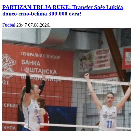
PARTIZAN TRLJA RUKE: Transfer Saše Lukića
doneo crno-belima 300.000 evra!
Fudbal
23:47
07.08.2026.