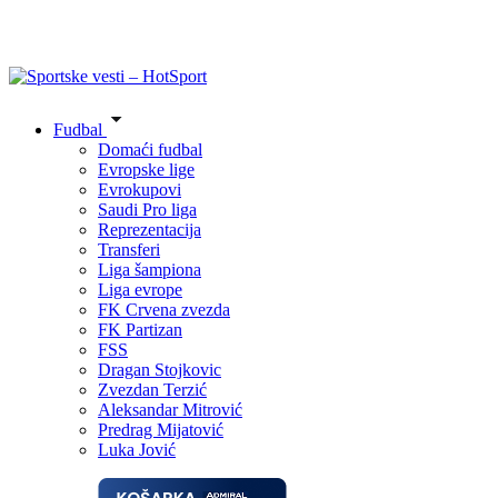
Fudbal
Domaći fudbal
Evropske lige
Evrokupovi
Saudi Pro liga
Reprezentacija
Transferi
Liga šampiona
Liga evrope
FK Crvena zvezda
FK Partizan
FSS
Dragan Stojkovic
Zvezdan Terzić
Aleksandar Mitrović
Predrag Mijatović
Luka Jović