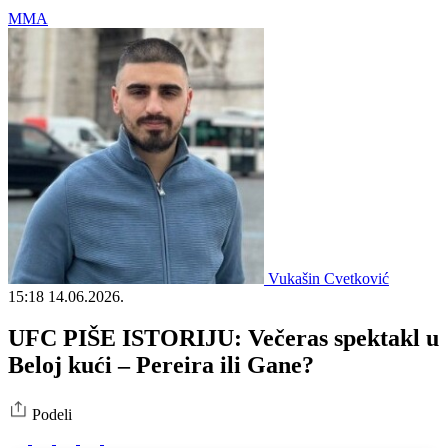
MMA
Vukašin Cvetković
15:18
14.06.2026.
UFC PIŠE ISTORIJU: Večeras spektakl u
Beloj kući – Pereira ili Gane?
Podeli