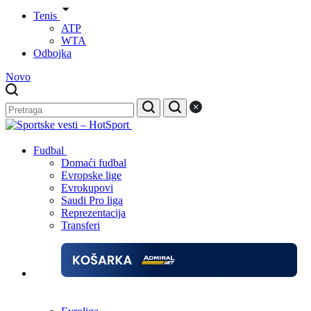
Tenis
ATP
WTA
Odbojka
Novo
Fudbal
Domaći fudbal
Evropske lige
Evrokupovi
Saudi Pro liga
Reprezentacija
Transferi