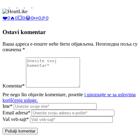
Like
❤️
0
🔥
0
💥
0
😂
0
👀
0
🎉
0
Ostavi komentar
Ваша адреса е-поште неће бити објављена.
Неопходна поља су
означена
*
Komentar*
Pre nego što objavite komentare, posetite
i upoznajte se sa uslovima
korišćenja usluge.
Ime*
Email adresa*
Vaš veb-sajt*