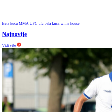
Bela kuća
MMA
UFC
ufc bela kuca
white house
Najnovije
Vidi više