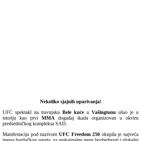
Nekoliko sjajnih uparivanja!
UFC spektakl na travnjaku
Bele kuće
u
Vašingtonu
ušao je u
istoriju kao prvi
MMA
događaj ikada organizovan u okviru
predsedničkog kompleksa SAD.
Manifestacija pod nazivom
UFC Freedom 250
okupila je najveća
imena borilačkog sporta, uz maksimalne mere bezbednosti i globalni