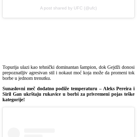
A post shared by UFC (@ufc)
Topurija ulazi kao tehnički dominantan šampion, dok Gejdži donosi
prepoznatljiv agresivan stil i nokaut moć koja može da promeni tok
borbe u jednom trenutku.
Sunaslovni meč dodatno podiže temperaturu – Aleks Pereira i
Siril Gan ukrštaju rukavice u borbi za privremeni pojas teške
kategorije!