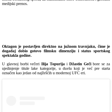
medijski prenos.
Oktagon je postavljen direktno na južnom travnjaku, čime je
događaj dobio gotovo filmsku dimenziju i status sportskog
spektakla godine.
U glavnoj borbi večeri
Ilija Topurija
i
Džastin Geči
bore se za
ujedinjenje titule lake kategorije, u duelu koji je već pre starta
označen kao jedan od najžešćih u modernoj UFC eri.