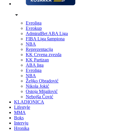
Evroliga
Evrokup
AdmiralBet ABA Liga
FIBA Liga šampiona
NBA
Reprezentacija
KK Crvena zvezda
KK Partizan
ABA liga
Evroliga
NBA
Željko Obradović
Nikola Jokić
Ostoja Mijailović
Nebojša Čović
KLADIONICA
Lifestyle
MMA
Boks
Intervju
Hronika