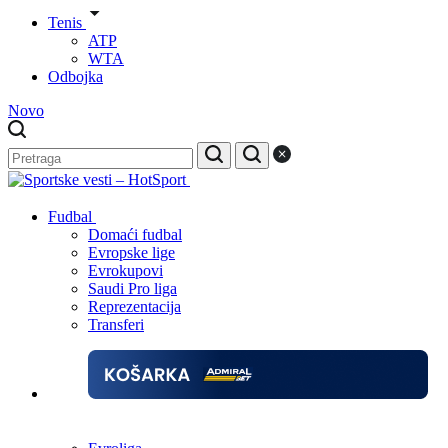
Tenis
ATP
WTA
Odbojka
Novo
Fudbal
Domaći fudbal
Evropske lige
Evrokupovi
Saudi Pro liga
Reprezentacija
Transferi