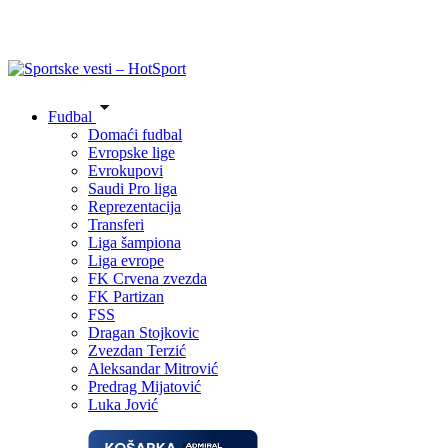
Fudbal
Domaći fudbal
Evropske lige
Evrokupovi
Saudi Pro liga
Reprezentacija
Transferi
Liga šampiona
Liga evrope
FK Crvena zvezda
FK Partizan
FSS
Dragan Stojkovic
Zvezdan Terzić
Aleksandar Mitrović
Predrag Mijatović
Luka Jović