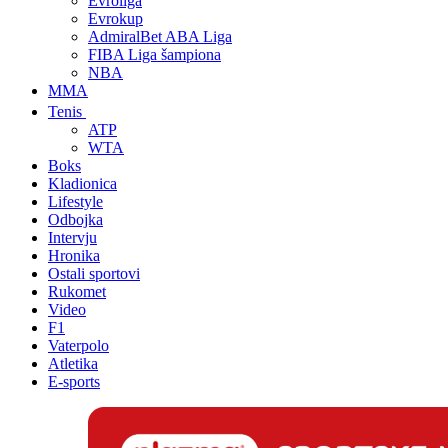
Evroliga
Evrokup
AdmiralBet ABA Liga
FIBA Liga šampiona
NBA
MMA
Tenis
ATP
WTA
Boks
Kladionica
Lifestyle
Odbojka
Intervju
Hronika
Ostali sportovi
Rukomet
Video
F1
Vaterpolo
Atletika
E-sports