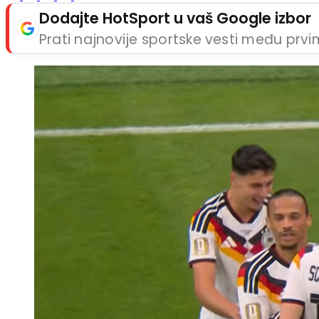
Dodajte HotSport u vaš Google izbor
Prati najnovije sportske vesti među prv