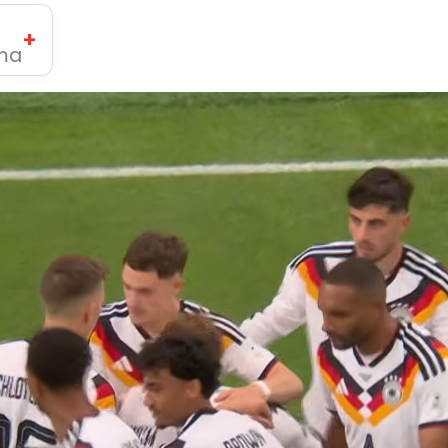
+
ima