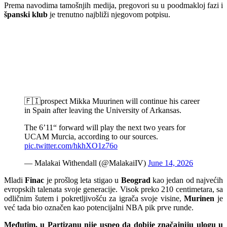
Prema navodima tamošnjih medija, pregovori su u poodmakloj fazi i
španski klub
je trenutno najbliži njegovom potpisu.
🇫🇮prospect Mikka Muurinen will continue his career
in Spain after leaving the University of Arkansas.
The 6’11“ forward will play the next two years for
UCAM Murcia, according to our sources.
pic.twitter.com/hkhXO1z76o
— Malakai Withendall (@MalakaiIV)
June 14, 2026
Mladi
Finac
je prošlog leta stigao u
Beograd
kao jedan od najvećih
evropskih talenata svoje generacije. Visok preko 210 centimetara, sa
odličnim šutem i pokretljivošću za igrača svoje visine,
Murinen
je
već tada bio označen kao potencijalni NBA pik prve runde.
Međutim, u Partizanu nije uspeo da dobije značajniju ulogu u