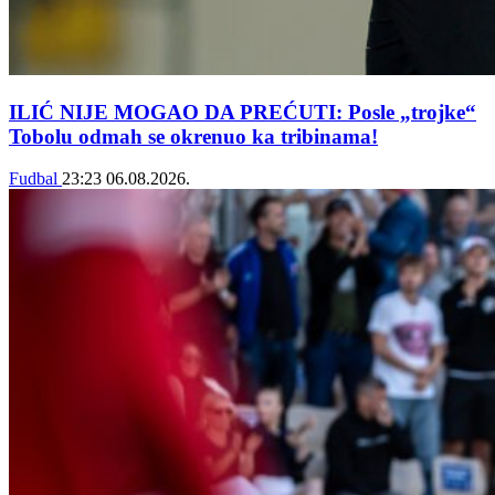
ILIĆ NIJE MOGAO DA PREĆUTI: Posle „trojke“
Tobolu odmah se okrenuo ka tribinama!
Fudbal
23:23
06.08.2026.