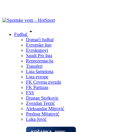
Fudbal
Domaći fudbal
Evropske lige
Evrokupovi
Saudi Pro liga
Reprezentacija
Transferi
Liga šampiona
Liga evrope
FK Crvena zvezda
FK Partizan
FSS
Dragan Stojkovic
Zvezdan Terzić
Aleksandar Mitrović
Predrag Mijatović
Luka Jović