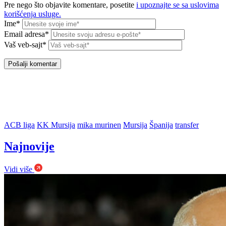
Pre nego što objavite komentare, posetite
i upoznajte se sa uslovima
korišćenja usluge.
Ime*
Email adresa*
Vaš veb-sajt*
ACB liga
KK Mursija
mika murinen
Mursija
Španija
transfer
Najnovije
Vidi više