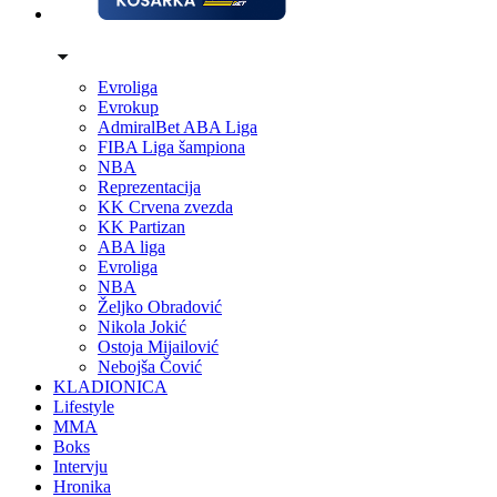
Evroliga
Evrokup
AdmiralBet ABA Liga
FIBA Liga šampiona
NBA
Reprezentacija
KK Crvena zvezda
KK Partizan
ABA liga
Evroliga
NBA
Željko Obradović
Nikola Jokić
Ostoja Mijailović
Nebojša Čović
KLADIONICA
Lifestyle
MMA
Boks
Intervju
Hronika