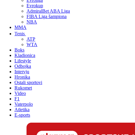
Evroliga
Evrokup
AdmiralBet ABA Liga
FIBA Liga šampiona
NBA
MMA
Tenis
ATP
WTA
Boks
Kladionica
Lifestyle
Odbojka
Intervju
Hronika
Ostali sportovi
Rukomet
Video
F1
Vaterpolo
Atletika
E-sports