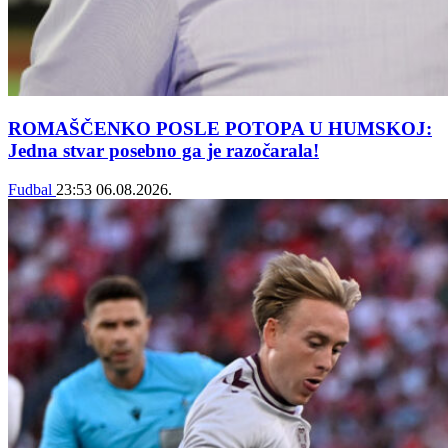
ROMAŠČENKO POSLE POTOPA U HUMSKOJ:
Jedna stvar posebno ga je razočarala!
Fudbal
23:53
06.08.2026.