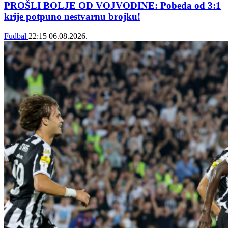
PROŠLI BOLJE OD VOJVODINE: Pobeda od 3:1
krije potpuno nestvarnu brojku!
Fudbal
22:15
06.08.2026.