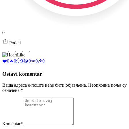
0
Podeli
Like
❤️
0
🔥
0
💥
0
😂
0
👀
0
🎉
0
Ostavi komentar
Ваша адреса е-поште неће бити објављена.
Неопходна поља су
означена
*
Komentar*