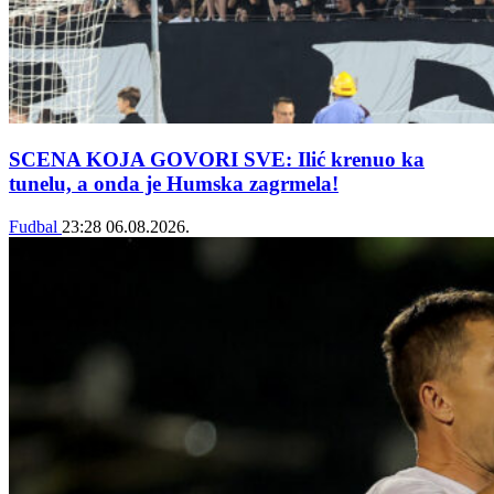
SCENA KOJA GOVORI SVE: Ilić krenuo ka
tunelu, a onda je Humska zagrmela!
Fudbal
23:28
06.08.2026.