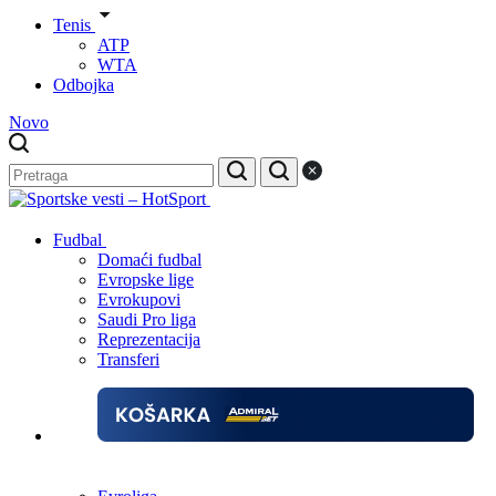
Tenis
ATP
WTA
Odbojka
Novo
Fudbal
Domaći fudbal
Evropske lige
Evrokupovi
Saudi Pro liga
Reprezentacija
Transferi