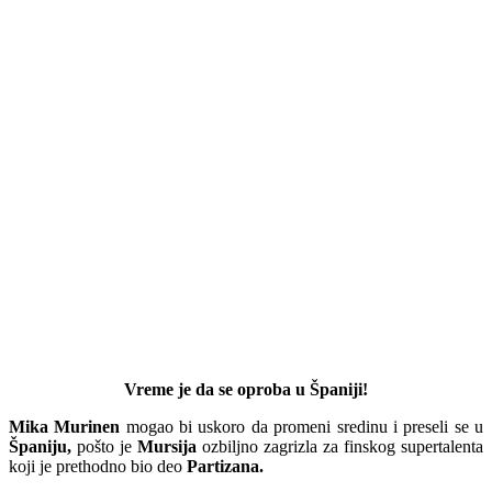
Vreme je da se oproba u Španiji!
Mika Murinen
mogao bi uskoro da promeni sredinu i preseli se u
Španiju,
pošto je
Mursija
ozbiljno zagrizla za finskog supertalenta
koji je prethodno bio deo
Partizana.