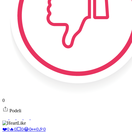
0
Podeli
Like
❤️
0
🔥
0
💥
0
😂
0
👀
0
🎉
0