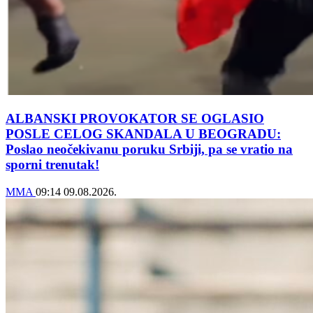
ALBANSKI PROVOKATOR SE OGLASIO
POSLE CELOG SKANDALA U BEOGRADU:
Poslao neočekivanu poruku Srbiji, pa se vratio na
sporni trenutak!
MMA
09:14
09.08.2026.