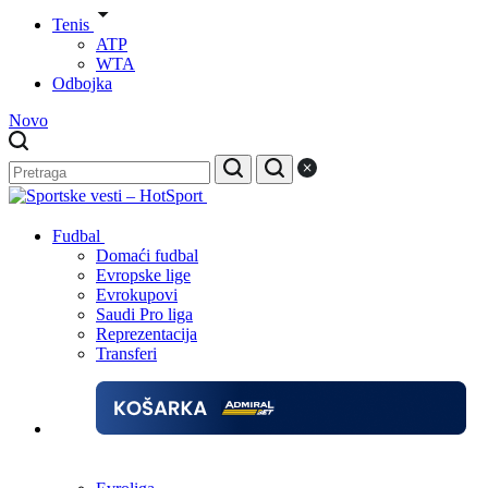
Tenis
ATP
WTA
Odbojka
Novo
Fudbal
Domaći fudbal
Evropske lige
Evrokupovi
Saudi Pro liga
Reprezentacija
Transferi