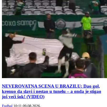
NEVEROVATNA SCENA U BRAZILU: Dao gol,
krenuo da slavi i nestao u tunelu – a onda je stigao
još veći šok! (VIDEO)
Fudbal
10:11
09.08.2026.