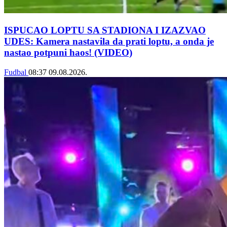
ISPUCAO LOPTU SA STADIONA I IZAZVAO
UDES: Kamera nastavila da prati loptu, a onda je
nastao potpuni haos! (VIDEO)
Fudbal
08:37
09.08.2026.