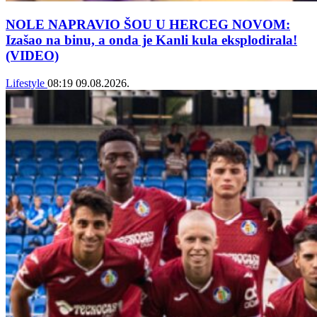
NOLE NAPRAVIO ŠOU U HERCEG NOVOM:
Izašao na binu, a onda je Kanli kula eksplodirala!
(VIDEO)
Lifestyle
08:19
09.08.2026.