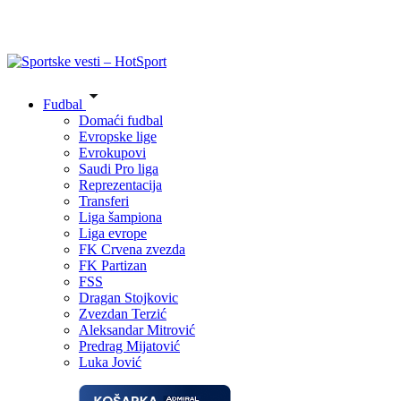
Fudbal
Domaći fudbal
Evropske lige
Evrokupovi
Saudi Pro liga
Reprezentacija
Transferi
Liga šampiona
Liga evrope
FK Crvena zvezda
FK Partizan
FSS
Dragan Stojkovic
Zvezdan Terzić
Aleksandar Mitrović
Predrag Mijatović
Luka Jović