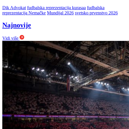
Dik Advokat
fudbalska reprezentacija kurasaa
fudbalska
reprezentacija Nemačke
Mundijal 2026
svetsko prvenstvo 2026
Najnovije
Vidi više