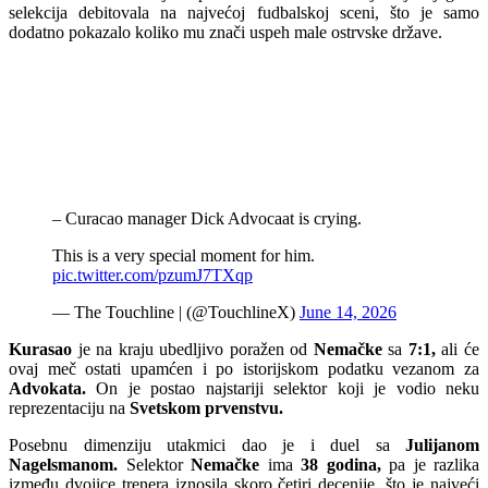
selekcija debitovala na najvećoj fudbalskoj sceni, što je samo
dodatno pokazalo koliko mu znači uspeh male ostrvske države.
– Curacao manager Dick Advocaat is crying.
This is a very special moment for him.
pic.twitter.com/pzumJ7TXqp
— The Touchline | (@TouchlineX)
June 14, 2026
Kurasao
je na kraju ubedljivo poražen od
Nemačke
sa
7:1,
ali će
ovaj meč ostati upamćen i po istorijskom podatku vezanom za
Advokata.
On je postao najstariji selektor koji je vodio neku
reprezentaciju na
Svetskom prvenstvu.
Posebnu dimenziju utakmici dao je i duel sa
Julijanom
Nagelsmanom.
Selektor
Nemačke
ima
38 godina,
pa je razlika
između dvojice trenera iznosila skoro četiri decenije, što je najveći