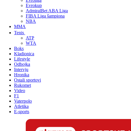
Evroliga
Evrokup
AdmiralBet ABA Liga
FIBA Liga šampiona
NBA
MMA
Tenis
ATP
WTA
Boks
Kladionica
Lifestyle
Odbojka
Intervju
Hronika
Ostali sportovi
Rukomet
Video
F1
Vaterpolo
Atletika
E-sports