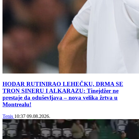
HODAR RUTINIRAO LEHEČKU, DRMA SE
TRON SINERU I ALKARAZU: Tinejdžer ne
prestaje da oduševljava – nova velika žrtva u
Montrealu!
Tenis
10:37
09.08.2026.