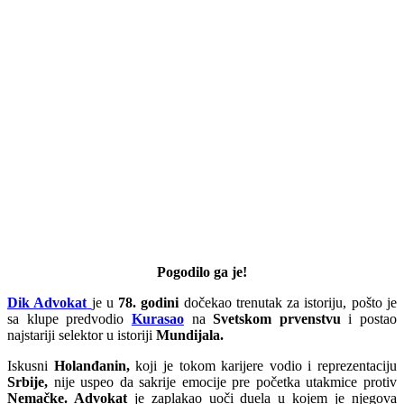
Pogodilo ga je!
Dik Advokat
je u
78. godini
dočekao trenutak za istoriju, pošto je
sa klupe predvodio
Kurasao
na
Svetskom prvenstvu
i postao
najstariji selektor u istoriji
Mundijala.
Iskusni
Holanđanin,
koji je tokom karijere vodio i reprezentaciju
Srbije,
nije uspeo da sakrije emocije pre početka utakmice protiv
Nemačke. Advokat
je zaplakao uoči duela u kojem je njegova