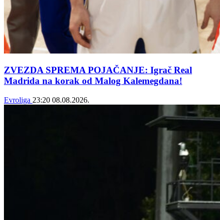
ZVEZDA SPREMA POJAČANJE: Igrač Real
Madrida na korak od Malog Kalemegdana!
Evroliga
23:20
08.08.2026.