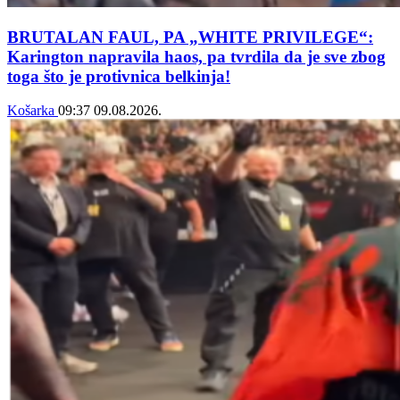
BRUTALAN FAUL, PA „WHITE PRIVILEGE“:
Karington napravila haos, pa tvrdila da je sve zbog
toga što je protivnica belkinja!
Košarka
09:37
09.08.2026.