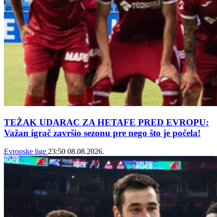
TEŽAK UDARAC ZA HETAFE PRED EVROPU:
Važan igrač završio sezonu pre nego što je počela!
Evropske lige
23:50
08.08.2026.