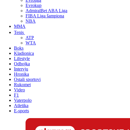
Evroliga
Evrokup
AdmiralBet ABA Liga
FIBA Liga šampiona
NBA
MMA
Tenis
ATP
WTA
Boks
Kladionica
Lifestyle
Odbojka
Intervju
Hronika
Ostali sportovi
Rukomet
Video
F1
Vaterpolo
Atletika
E-sports