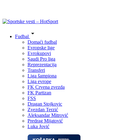
Fudbal
Domaći fudbal
Evropske lige
Evrokupovi
Saudi Pro liga
Reprezentacija
Transferi
Liga šampiona
Liga evrope
FK Crvena zvezda
FK Partizan
FSS
Dragan Stojkovic
Zvezdan Terzić
Aleksandar Mitrović
Predrag Mijatović
Luka Jović