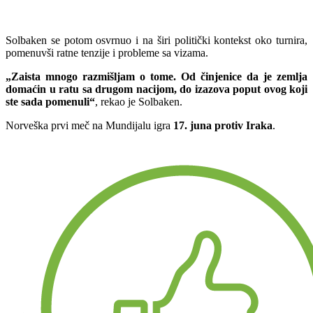
Solbaken se potom osvrnuo i na širi politički kontekst oko turnira,
pomenuvši ratne tenzije i probleme sa vizama.
„Zaista mnogo razmišljam o tome. Od činjenice da je zemlja
domaćin u ratu sa drugom nacijom, do izazova poput ovog koji
ste sada pomenuli“
, rekao je Solbaken.
Norveška prvi meč na Mundijalu igra
17. juna protiv Iraka
.