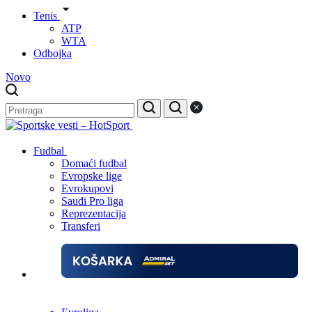
Tenis
ATP
WTA
Odbojka
Novo
Fudbal
Domaći fudbal
Evropske lige
Evrokupovi
Saudi Pro liga
Reprezentacija
Transferi