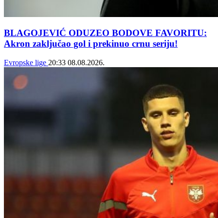
BLAGOJEVIĆ ODUZEO BODOVE FAVORITU:
Akron zaključao gol i prekinuo crnu seriju!
Evropske lige
20:33
08.08.2026.