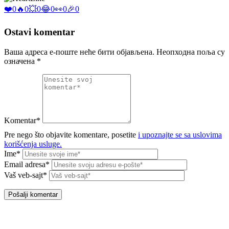
❤️
0
🔥
0
💥
0
😂
0
👀
0
🎉
0
Ostavi komentar
Ваша адреса е-поште неће бити објављена.
Неопходна поља су
означена
*
Komentar*
Pre nego što objavite komentare, posetite
i upoznajte se sa uslovima
korišćenja usluge.
Ime*
Email adresa*
Vaš veb-sajt*