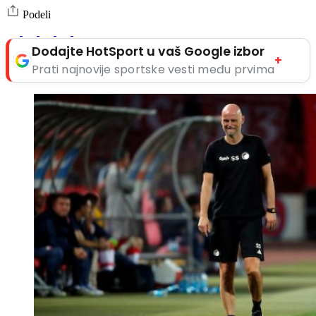
Podeli
Dodajte HotSport u vaš Google izbor
+
Prati najnovije sportske vesti među prvima