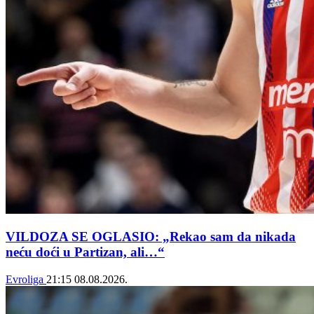
VILDOZA SE OGLASIO: „Rekao sam da nikada
neću doći u Partizan, ali…“
Evroliga
21:15
08.08.2026.