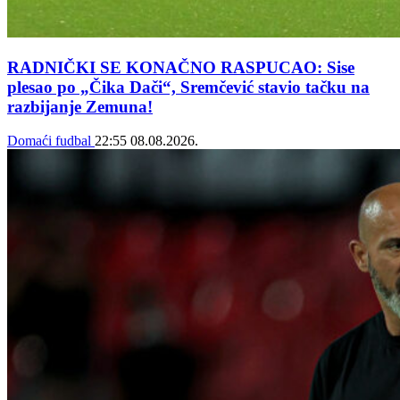
RADNIČKI SE KONAČNO RASPUCAO: Sise
plesao po „Čika Dači“, Sremčević stavio tačku na
razbijanje Zemuna!
Domaći fudbal
22:55
08.08.2026.