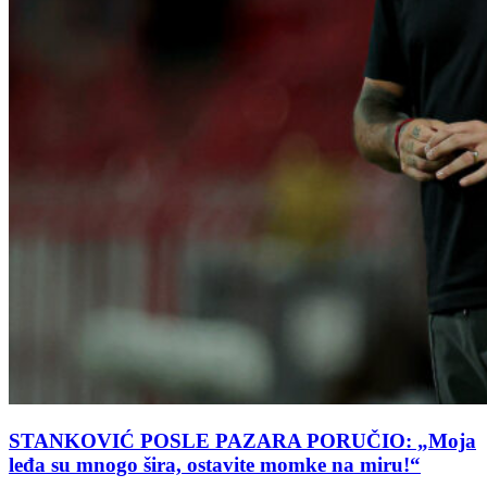
STANKOVIĆ POSLE PAZARA PORUČIO: „Moja
leđa su mnogo šira, ostavite momke na miru!“