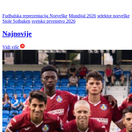
Fudbalska reprezentacija Norveške
Mundijal 2026
selektor norveške
Stole Solbaken
svetsko prvenstvo 2026
Najnovije
Vidi više