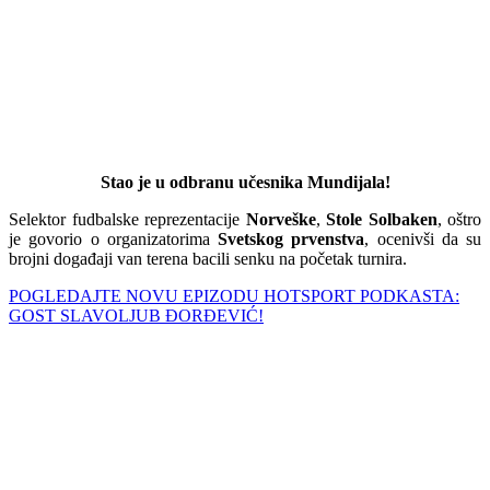
Stao je u odbranu učesnika Mundijala!
Selektor fudbalske reprezentacije
Norveške
,
Stole Solbaken
, oštro
je govorio o organizatorima
Svetskog prvenstva
, ocenivši da su
brojni događaji van terena bacili senku na početak turnira.
POGLEDAJTE NOVU EPIZODU HOTSPORT PODKASTA:
GOST SLAVOLJUB ÐORÐEVIĆ!