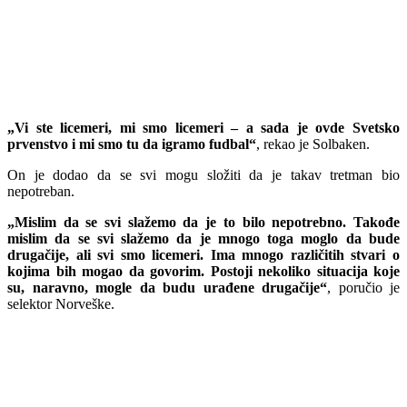
„Vi ste licemeri, mi smo licemeri – a sada je ovde Svetsko
prvenstvo i mi smo tu da igramo fudbal“
, rekao je Solbaken.
On je dodao da se svi mogu složiti da je takav tretman bio
nepotreban.
„Mislim da se svi slažemo da je to bilo nepotrebno. Takođe
mislim da se svi slažemo da je mnogo toga moglo da bude
drugačije, ali svi smo licemeri. Ima mnogo različitih stvari o
kojima bih mogao da govorim. Postoji nekoliko situacija koje
su, naravno, mogle da budu urađene drugačije“
, poručio je
selektor Norveške.