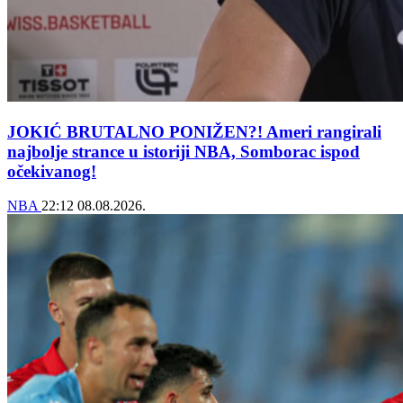
JOKIĆ BRUTALNO PONIŽEN?! Ameri rangirali
najbolje strance u istoriji NBA, Somborac ispod
očekivanog!
NBA
22:12
08.08.2026.