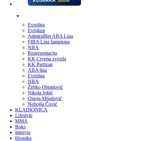
Evroliga
Evrokup
AdmiralBet ABA Liga
FIBA Liga šampiona
NBA
Reprezentacija
KK Crvena zvezda
KK Partizan
ABA liga
Evroliga
NBA
Željko Obradović
Nikola Jokić
Ostoja Mijailović
Nebojša Čović
KLADIONICA
Lifestyle
MMA
Boks
Intervju
Hronika