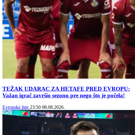
TEŽAK UDARAC ZA HETAFE PRED EVROPU:
Važan igrač završio sezonu pre nego što je počela!
Evropske lige
23:50
08.08.2026.