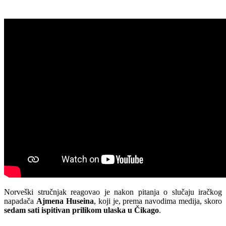
Norveški stručnjak reagovao je nakon pitanja o slučaju iračkog
napadača
Ajmena Huseina
, koji je, prema navodima medija, skoro
sedam sati ispitivan prilikom ulaska u Čikago
.