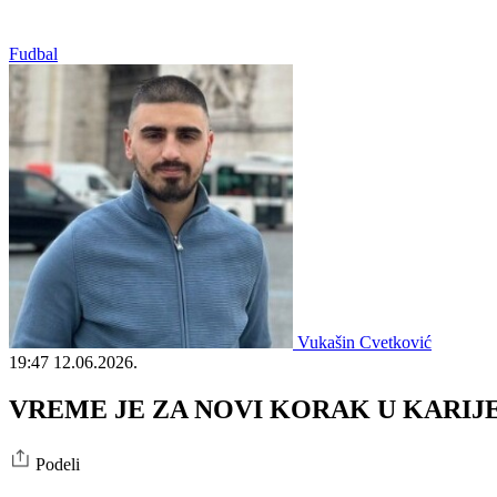
Fudbal
Vukašin Cvetković
19:47
12.06.2026.
VREME JE ZA NOVI KORAK U KARIJERI: Sr
Podeli