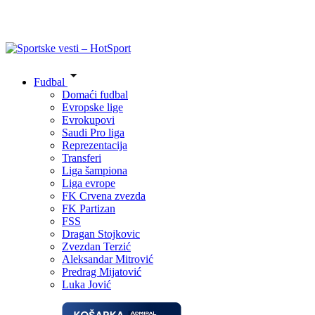
Fudbal
Domaći fudbal
Evropske lige
Evrokupovi
Saudi Pro liga
Reprezentacija
Transferi
Liga šampiona
Liga evrope
FK Crvena zvezda
FK Partizan
FSS
Dragan Stojkovic
Zvezdan Terzić
Aleksandar Mitrović
Predrag Mijatović
Luka Jović