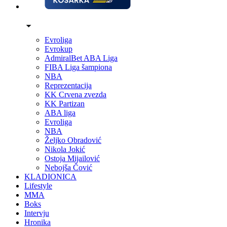
Evroliga
Evrokup
AdmiralBet ABA Liga
FIBA Liga šampiona
NBA
Reprezentacija
KK Crvena zvezda
KK Partizan
ABA liga
Evroliga
NBA
Željko Obradović
Nikola Jokić
Ostoja Mijailović
Nebojša Čović
KLADIONICA
Lifestyle
MMA
Boks
Intervju
Hronika