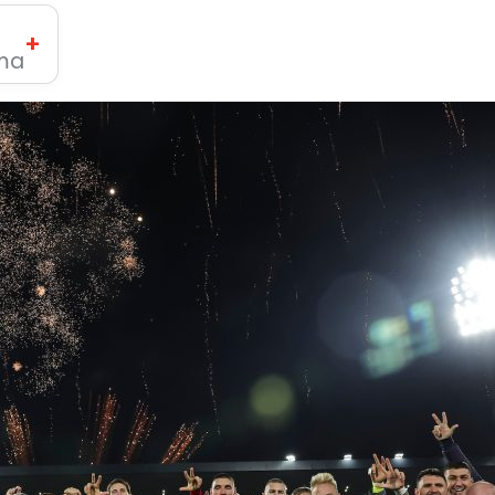
+
ima