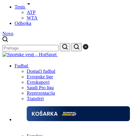
Tenis
ATP
WTA
Odbojka
Novo
Fudbal
Domaći fudbal
Evropske lige
Evrokupovi
Saudi Pro liga
Reprezentacija
Transferi