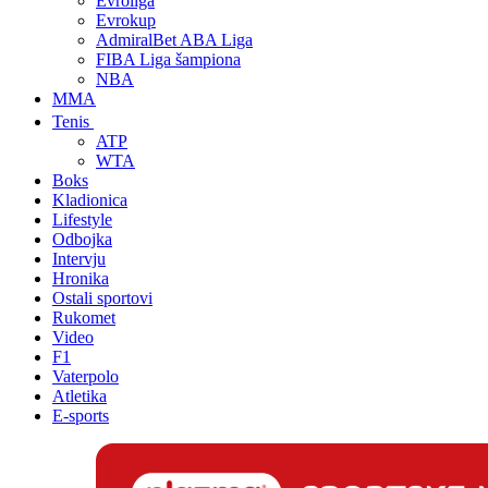
Evroliga
Evrokup
AdmiralBet ABA Liga
FIBA Liga šampiona
NBA
MMA
Tenis
ATP
WTA
Boks
Kladionica
Lifestyle
Odbojka
Intervju
Hronika
Ostali sportovi
Rukomet
Video
F1
Vaterpolo
Atletika
E-sports