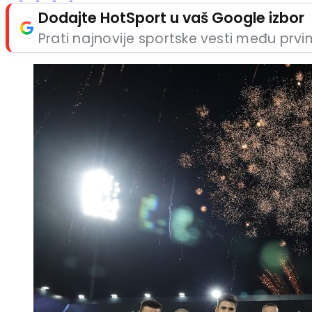
Dodajte HotSport u vaš Google izbor
Prati najnovije sportske vesti među prv