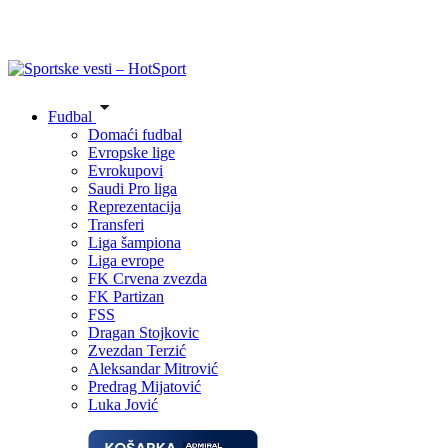
Fudbal
Domaći fudbal
Evropske lige
Evrokupovi
Saudi Pro liga
Reprezentacija
Transferi
Liga šampiona
Liga evrope
FK Crvena zvezda
FK Partizan
FSS
Dragan Stojkovic
Zvezdan Terzić
Aleksandar Mitrović
Predrag Mijatović
Luka Jović