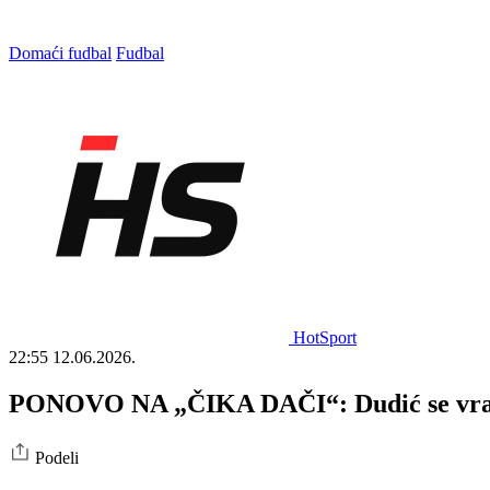
Domaći fudbal
Fudbal
HotSport
22:55
12.06.2026.
PONOVO NA „ČIKA DAČI“: Dudić se vratio
Podeli