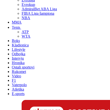
Evroliga
Evrokup
AdmiralBet ABA Liga
FIBA Liga šampiona
NBA
MMA
Tenis
ATP
WTA
Boks
Kladionica
Lifestyle
Odbojka
Intervju
Hronika
Ostali sportovi
Rukomet
Video
F1
Vaterpolo
Atletika
E-sports