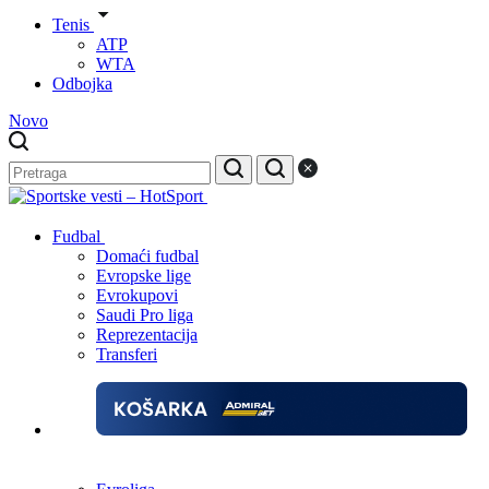
Tenis
ATP
WTA
Odbojka
Novo
Fudbal
Domaći fudbal
Evropske lige
Evrokupovi
Saudi Pro liga
Reprezentacija
Transferi