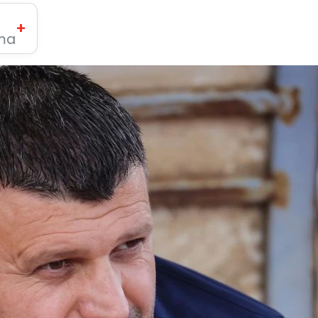
+
ima