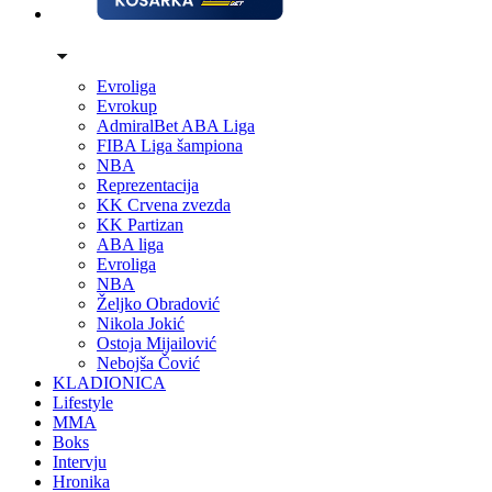
Evroliga
Evrokup
AdmiralBet ABA Liga
FIBA Liga šampiona
NBA
Reprezentacija
KK Crvena zvezda
KK Partizan
ABA liga
Evroliga
NBA
Željko Obradović
Nikola Jokić
Ostoja Mijailović
Nebojša Čović
KLADIONICA
Lifestyle
MMA
Boks
Intervju
Hronika