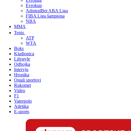
Evroliga
Evrokup
AdmiralBet ABA Liga
FIBA Liga šampiona
NBA
MMA
Tenis
ATP
WTA
Boks
Kladionica
Lifestyle
Odbojka
Intervju
Hronika
Ostali sportovi
Rukomet
Video
F1
Vaterpolo
Atletika
E-sports