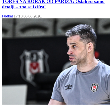
TORES NA KORAK OD PARIZA: Ostali su samo
detalji – zna se i cifra!
Fudbal
17:10
08.08.2026.