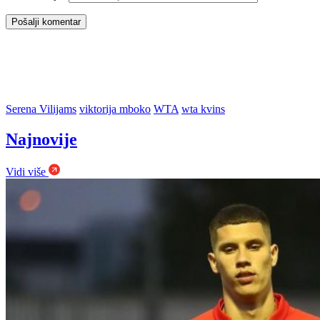
Serena Vilijams
viktorija mboko
WTA
wta kvins
Najnovije
Vidi više