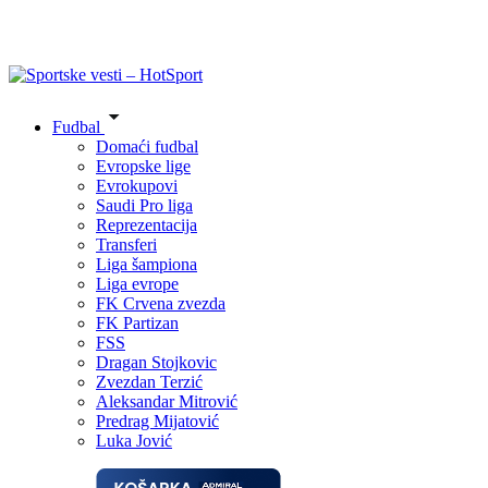
Fudbal
Domaći fudbal
Evropske lige
Evrokupovi
Saudi Pro liga
Reprezentacija
Transferi
Liga šampiona
Liga evrope
FK Crvena zvezda
FK Partizan
FSS
Dragan Stojkovic
Zvezdan Terzić
Aleksandar Mitrović
Predrag Mijatović
Luka Jović