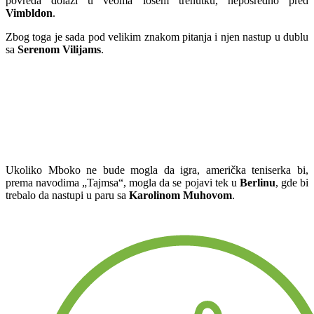
povreda dolazi u veoma lošem trenutku, neposredno pred
Vimbldon
.
Zbog toga je sada pod velikim znakom pitanja i njen nastup u dublu
sa
Serenom Vilijams
.
Ukoliko Mboko ne bude mogla da igra, američka teniserka bi,
prema navodima „Tajmsa“, mogla da se pojavi tek u
Berlinu
, gde bi
trebalo da nastupi u paru sa
Karolinom Muhovom
.