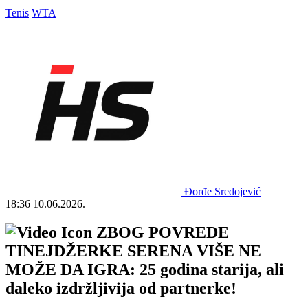
Tenis
WTA
Đorđe Sredojević
18:36
10.06.2026.
ZBOG POVREDE
TINEJDŽERKE SERENA VIŠE NE
MOŽE DA IGRA: 25 godina starija, ali
daleko izdržljivija od partnerke!