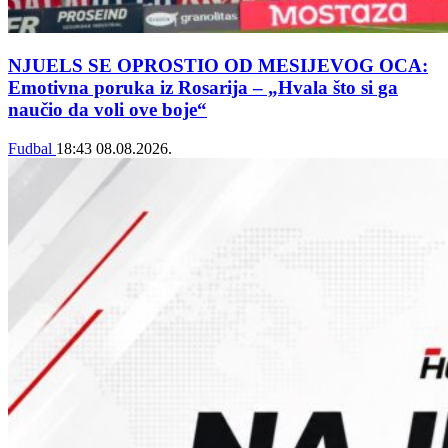
NJUELS SE OPROSTIO OD MESIJEVOG OCA:
Emotivna poruka iz Rosarija – „Hvala što si ga
naučio da voli ove boje“
Fudbal
18:43
08.08.2026.