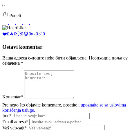
0
Podeli
Like
❤️
0
🔥
0
💥
0
😂
0
👀
0
🎉
0
Ostavi komentar
Ваша адреса е-поште неће бити објављена.
Неопходна поља су
означена
*
Komentar*
Pre nego što objavite komentare, posetite
i upoznajte se sa uslovima
korišćenja usluge.
Ime*
Email adresa*
Vaš veb-sajt*