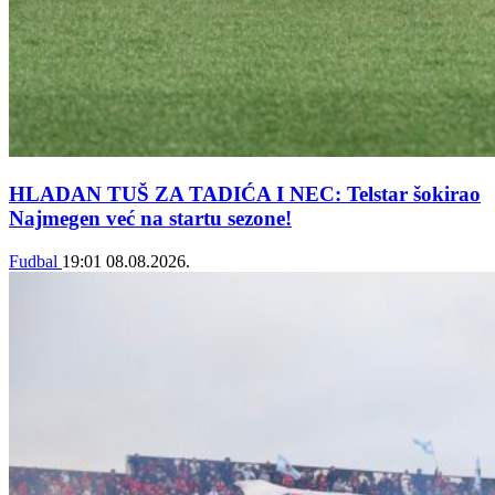
HLADAN TUŠ ZA TADIĆA I NEC: Telstar šokirao
Najmegen već na startu sezone!
Fudbal
19:01
08.08.2026.