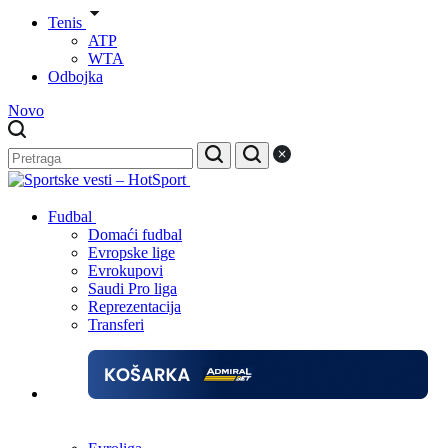
Tenis
ATP
WTA
Odbojka
Novo
Fudbal
Domaći fudbal
Evropske lige
Evrokupovi
Saudi Pro liga
Reprezentacija
Transferi