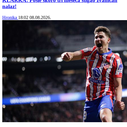
KLARKA: Posle skoro tri meseca stigao zvaničan
nalaz!
Hronika
18:02
08.08.2026.