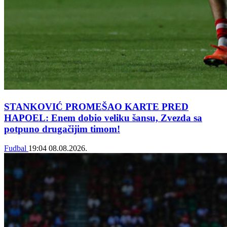
STANKOVIĆ PROMEŠAO KARTE PRED
HAPOEL: Enem dobio veliku šansu, Zvezda sa
potpuno drugačijim timom!
Fudbal
19:04
08.08.2026.