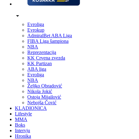
Evroliga
Evrokup
AdmiralBet ABA Liga
FIBA Liga šampiona
NBA
Reprezentacija
KK Crvena zvezda
KK Partizan
ABA liga
Evroliga
NBA
Željko Obradović
Nikola Jokić
Ostoja Mijailović
Nebojša Čović
KLADIONICA
Lifestyle
MMA
Boks
Intervju
Hronika