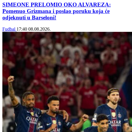
SIMEONE PRELOMIO OKO ALVAREZA:
Pomenuo Grizmana i poslao poruku koja će
odjeknuti u Barseloni!
Fudbal
17:40
08.08.2026.