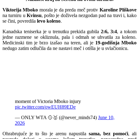
Viktorija Mboko
morala je da preda meč protiv
Karoline Pliškove
na turniru u
Kvinsu
, pošto je doživela nezgodan pad na travi i, kako
se čini, povredila
levo koleno
.
Kanadska teniserka je u trenutku prekida gubila
2:6, 3:4
, a tokom
jedne razmene se okliznula, pala i odmah se uhvatila za koleno.
Medicinski tim je brzo izašao na teren, ali je
19-godišnja Mboko
nedugo zatim odlučila da ne nastavi meč i otišla je u svlačionicu.
moment of Victoria Mboko injury
pic.twitter.com/owEUH89EDe
— ONLY WTA 🥎🥇 (@never_minds74)
June 10,
2026
Ohrabrujuće je to što je arenu napustila
sama, bez pomoći
, ali