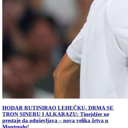
HODAR RUTINIRAO LEHEČKU, DRMA SE
TRON SINERU I ALKARAZU: Tinejdžer ne
prestaje da oduševljava – nova velika žrtva u
Montrealu!