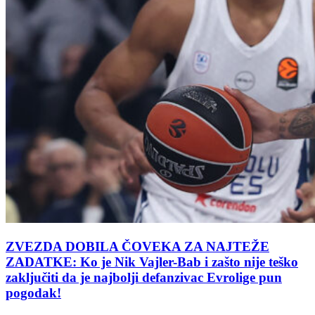
ZVEZDA DOBILA ČOVEKA ZA NAJTEŽE
ZADATKE: Ko je Nik Vajler-Bab i zašto nije teško
zaključiti da je najbolji defanzivac Evrolige pun
pogodak!