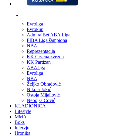
Evroliga
Evrokup
AdmiralBet ABA Liga
FIBA Liga šampiona
NBA
Reprezentacija
KK Crvena zvezda
KK Partizan
ABA liga
Evroliga
NBA
Željko Obradović
Nikola Jokić
Ostoja Mijailović
Nebojša Čović
KLADIONICA
Lifestyle
MMA
Boks
Intervju
Hronika