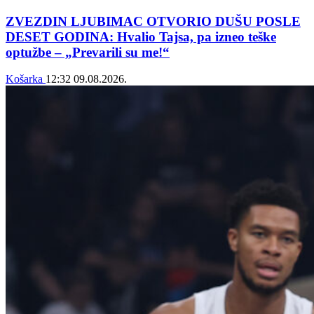
ZVEZDIN LJUBIMAC OTVORIO DUŠU POSLE
DESET GODINA: Hvalio Tajsa, pa izneo teške
optužbe – „Prevarili su me!“
Košarka
12:32
09.08.2026.