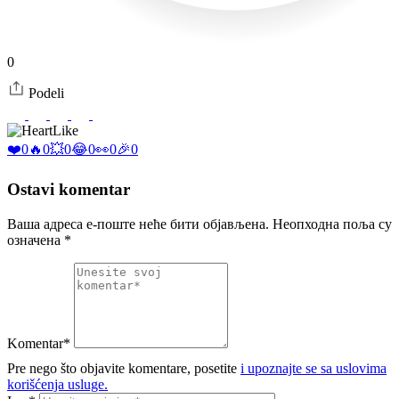
0
Podeli
Like
❤️
0
🔥
0
💥
0
😂
0
👀
0
🎉
0
Ostavi komentar
Ваша адреса е-поште неће бити објављена.
Неопходна поља су
означена
*
Komentar*
Pre nego što objavite komentare, posetite
i upoznajte se sa uslovima
korišćenja usluge.