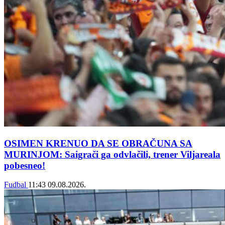
OSIMEN KRENUO DA SE OBRAČUNA SA
MURINJOM: Saigrači ga odvlačili, trener Viljareala
pobesneo!
Fudbal
11:43
09.08.2026.