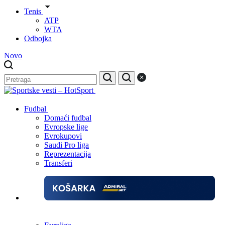
Tenis
ATP
WTA
Odbojka
Novo
Fudbal
Domaći fudbal
Evropske lige
Evrokupovi
Saudi Pro liga
Reprezentacija
Transferi