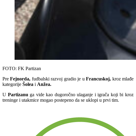
FOTO: FK Partizan
Pre
Fejnorda,
fudbalski razvoj gradio je u
Francuskoj,
kroz mlađe
kategorije
Šolea
i
Anžea.
U
Partizanu
ga vide kao dugoročno ulaganje i igrača koji bi kroz
treninge i utakmice mogao postepeno da se uklopi u prvi tim.