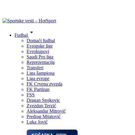
Fudbal
Domaći fudbal
Evropske lige
Evrokupovi
Saudi Pro liga
Reprezentacija
Transferi
Liga šampiona
Liga evrope
FK Crvena zvezda
FK Partizan
FSS
Dragan Stojkovic
Zvezdan Terzić
Aleksandar Mitrović
Predrag Mijatović
Luka Jović