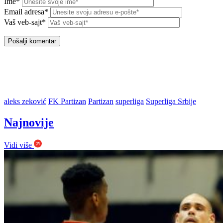
Ime*
Email adresa*
Vaš veb-sajt*
aleks zeković
FK Partizan
Partizan
superliga
Superliga Srbije
Najnovije
Vidi više