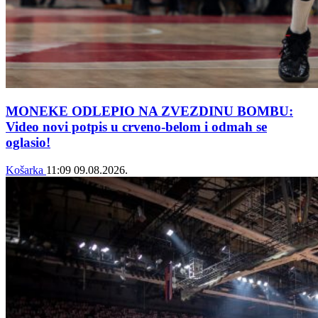
MONEKE ODLEPIO NA ZVEZDINU BOMBU:
Video novi potpis u crveno-belom i odmah se
oglasio!
Košarka
11:09
09.08.2026.