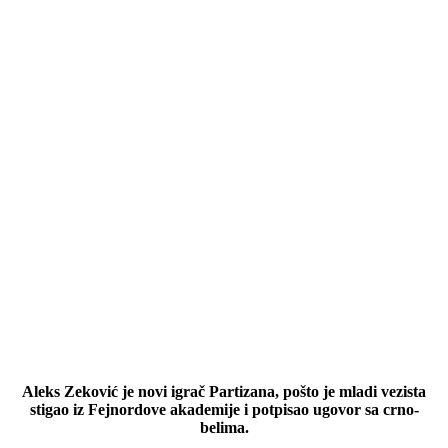
Aleks Zeković je novi igrač Partizana, pošto je mladi vezista
stigao iz Fejnordove akademije i potpisao ugovor sa crno-
belima.