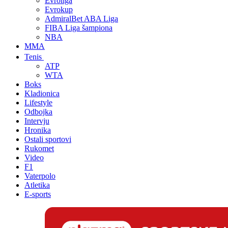
Evroliga
Evrokup
AdmiralBet ABA Liga
FIBA Liga šampiona
NBA
MMA
Tenis
ATP
WTA
Boks
Kladionica
Lifestyle
Odbojka
Intervju
Hronika
Ostali sportovi
Rukomet
Video
F1
Vaterpolo
Atletika
E-sports