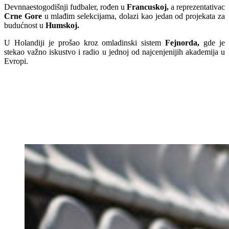
Devnnaestogodišnji fudbaler, rođen u
Francuskoj,
a reprezentativac
Crne Gore
u mlađim selekcijama, dolazi kao jedan od projekata za
budućnost u
Humskoj.
U Holandiji je prošao kroz omladinski sistem
Fejnorda,
gde je
stekao važno iskustvo i radio u jednoj od najcenjenijih akademija u
Evropi.