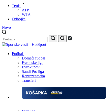
Tenis
ATP
WTA
Odbojka
Novo
Fudbal
Domaći fudbal
Evropske lige
Evrokupovi
Saudi Pro liga
Reprezentacija
Transferi