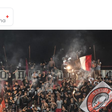
+
ima