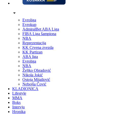
Evroliga
Evrokup
AdmiralBet ABA Liga
FIBA Liga šampiona
NBA
Reprezentacija
KK Crvena zvezda
KK Partizan
ABA liga
Evroliga
NBA
Željko Obradović
Nikola Jokić
Ostoja Mijailović
Nebojša Čović
KLADIONICA
Lifestyle
MMA
Boks
Intervju
Hronika