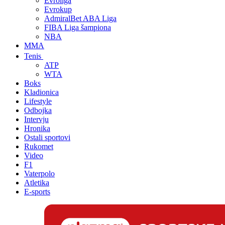
Evroliga
Evrokup
AdmiralBet ABA Liga
FIBA Liga šampiona
NBA
MMA
Tenis
ATP
WTA
Boks
Kladionica
Lifestyle
Odbojka
Intervju
Hronika
Ostali sportovi
Rukomet
Video
F1
Vaterpolo
Atletika
E-sports