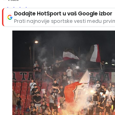
Dodajte HotSport u vaš Google izbor
Prati najnovije sportske vesti među prv