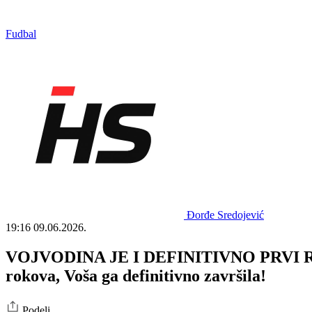
Fudbal
Đorđe Sredojević
19:16
09.06.2026.
VOJVODINA JE I DEFINITIVNO PRVI RIV
rokova, Voša ga definitivno završila!
Podeli