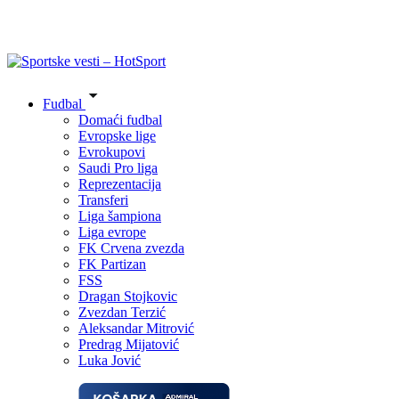
Fudbal
Domaći fudbal
Evropske lige
Evrokupovi
Saudi Pro liga
Reprezentacija
Transferi
Liga šampiona
Liga evrope
FK Crvena zvezda
FK Partizan
FSS
Dragan Stojkovic
Zvezdan Terzić
Aleksandar Mitrović
Predrag Mijatović
Luka Jović