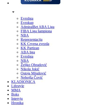
Evroliga
Evrokup
AdmiralBet ABA Liga
FIBA Liga šampiona
NBA
Reprezentacija
KK Crvena zvezda
KK Partizan
ABA liga
Evroliga
NBA
Željko Obradović
Nikola Jokić
Ostoja Mijailović
Nebojša Čović
KLADIONICA
Lifestyle
MMA
Boks
Intervju
Hronika