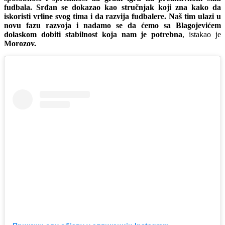
fudbala. Srđan se dokazao kao stručnjak koji zna kako da
iskoristi vrline svog tima i da razvija fudbalere. Naš tim ulazi u
novu fazu razvoja i nadamo se da ćemo sa Blagojevićem
dolaskom dobiti stabilnost koja nam je potrebna
, istakao je
Morozov.