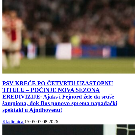
PSV KREĆE PO ČETVRTU UZASTOPNU
TITULU – POČINJE NOVA SEZONA
EREDIVIZIJE: Ajaks i Fejnord žele da sruše
šampiona, dok Bos ponovo sprema napadački
spektakl u Ajndhovenu!
Kladionica
15:05
07.08.2026.