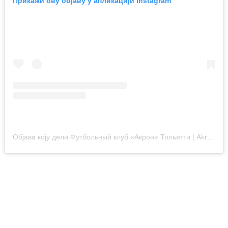
Прикажи ову објаву у апликацији Instagram
Објава коју дели Футбольный клуб «Акрон» Тольятти | Akron FC (@fcakron)