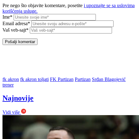
Pre nego što objavite komentare, posetite
i upoznajte se sa uslovima
korišćenja usluge.
Ime*
Email adresa*
Vaš veb-sajt*
fk akron
fk akron toljati
FK Partizan
Partizan
Srđan Blagojević
trener
Najnovije
Vidi više