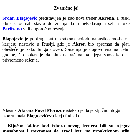
Zvanično je!
Srđan Blagojević
predstavljen je kao novi trener
Akrona,
a ruski
klub je odmah stavio do znanja da u nekadašnjem šefu struke
Partizana
vidi dugoročno rešenje.
Blagojević
je po drugi put u kratkom periodu napustio crno-bele i
karijeru nastavio u
Rusiji,
gde je
Akron
bio spreman da plati
obeštećenje kako bi ga doveo. Saradnja je dogovorena na četiri
godine, što pokazuje da klub ne računa na njega samo kao na
privremeno rešenje.
Vlasnik
Akrona Pavel Morozov
istakao je da je ključnu ulogu u
izboru imala
Blagojevićeva
ideja fudbala.
–
Ključan faktor kod izbora novog trenera bili su njegov
sposobnost i spremnost da gradi igru na proaktivnom stilu