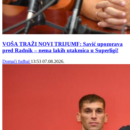
VOŠA TRAŽI NOVI TRIJUMF: Savić upozorava
pred Radnik – nema lakih utakmica u Superligi!
Domaći fudbal
13:53
07.08.2026.