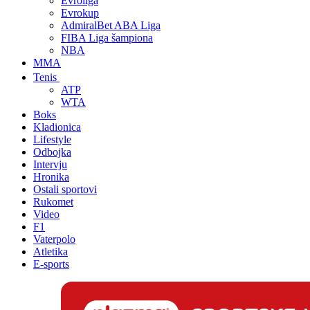
Evroliga
Evrokup
AdmiralBet ABA Liga
FIBA Liga šampiona
NBA
MMA
Tenis
ATP
WTA
Boks
Kladionica
Lifestyle
Odbojka
Intervju
Hronika
Ostali sportovi
Rukomet
Video
F1
Vaterpolo
Atletika
E-sports