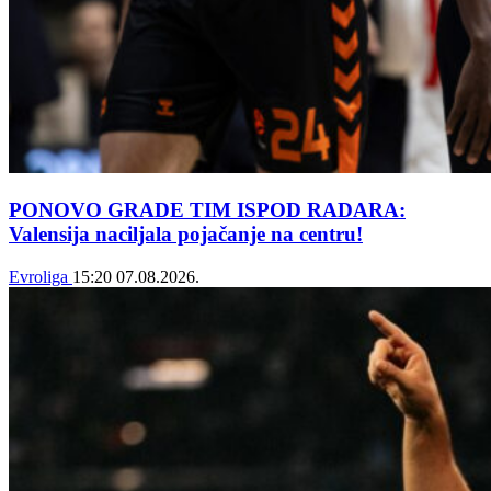
PONOVO GRADE TIM ISPOD RADARA:
Valensija naciljala pojačanje na centru!
Evroliga
15:20
07.08.2026.