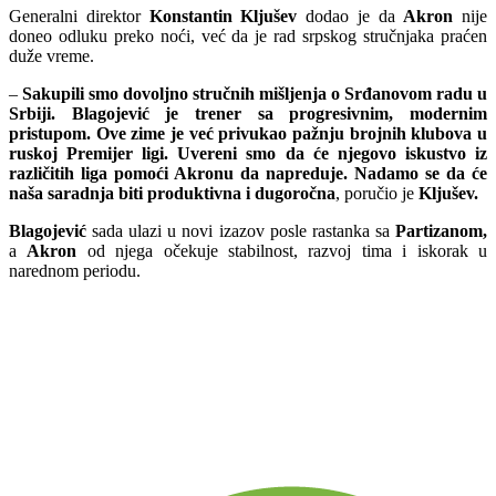
Generalni direktor
Konstantin Kljušev
dodao je da
Akron
nije
doneo odluku preko noći, već da je rad srpskog stručnjaka praćen
duže vreme.
–
Sakupili smo dovoljno stručnih mišljenja o Srđanovom radu u
Srbiji. Blagojević je trener sa progresivnim, modernim
pristupom. Ove zime je već privukao pažnju brojnih klubova u
ruskoj Premijer ligi. Uvereni smo da će njegovo iskustvo iz
različitih liga pomoći Akronu da napreduje. Nadamo se da će
naša saradnja biti produktivna i dugoročna
, poručio je
Kljušev.
Blagojević
sada ulazi u novi izazov posle rastanka sa
Partizanom,
a
Akron
od njega očekuje stabilnost, razvoj tima i iskorak u
narednom periodu.