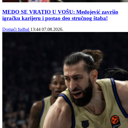
MEDO SE VRATIO U VOŠU: Medojević završio
igračku karijeru i postao deo stručnog štaba!
Domaći fudbal
13:44
07.08.2026.