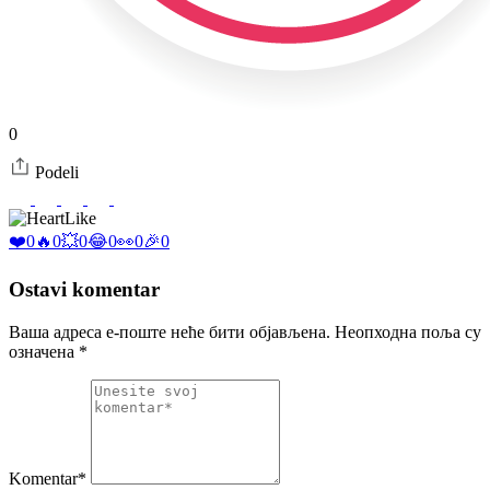
0
Podeli
Like
❤️
0
🔥
0
💥
0
😂
0
👀
0
🎉
0
Ostavi komentar
Ваша адреса е-поште неће бити објављена.
Неопходна поља су
означена
*
Komentar*