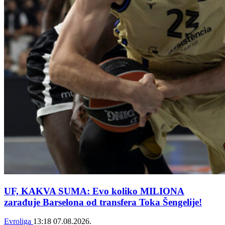
UF, KAKVA SUMA: Evo koliko MILIONA
zarađuje Barselona od transfera Toka Šengelije!
Evroliga
13:18
07.08.2026.