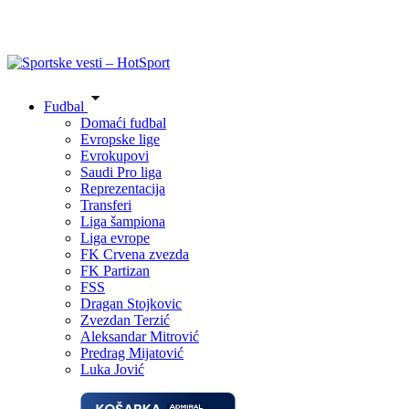
Fudbal
Domaći fudbal
Evropske lige
Evrokupovi
Saudi Pro liga
Reprezentacija
Transferi
Liga šampiona
Liga evrope
FK Crvena zvezda
FK Partizan
FSS
Dragan Stojkovic
Zvezdan Terzić
Aleksandar Mitrović
Predrag Mijatović
Luka Jović