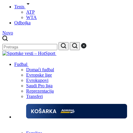
Tenis
ATP
WTA
Odbojka
Novo
Fudbal
Domaći fudbal
Evropske lige
Evrokupovi
Saudi Pro liga
Reprezentacija
Transferi