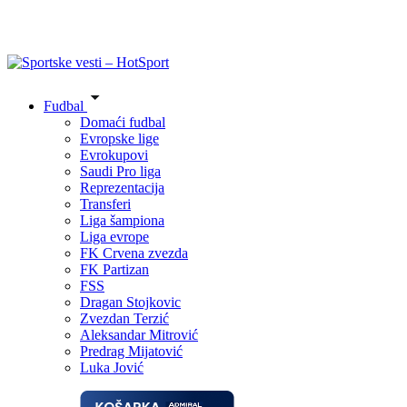
Fudbal
Domaći fudbal
Evropske lige
Evrokupovi
Saudi Pro liga
Reprezentacija
Transferi
Liga šampiona
Liga evrope
FK Crvena zvezda
FK Partizan
FSS
Dragan Stojkovic
Zvezdan Terzić
Aleksandar Mitrović
Predrag Mijatović
Luka Jović