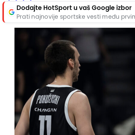
Dodajte HotSport u vaš Google izbor
Prati najnovije sportske vesti među prv