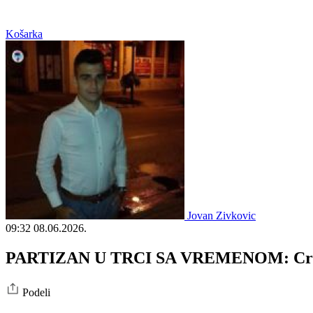
Košarka
Jovan Zivkovic
09:32
08.06.2026.
PARTIZAN U TRCI SA VREMENOM: Crno-beli
Podeli