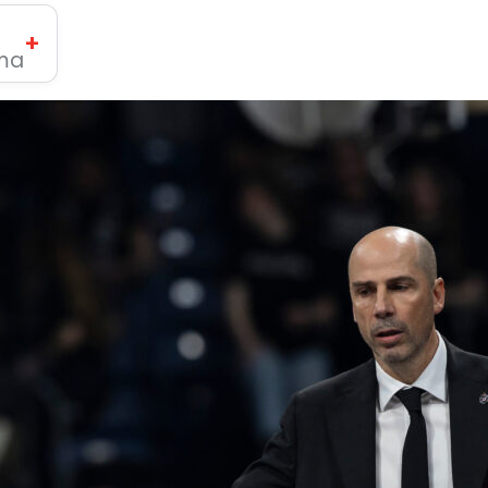
+
ima