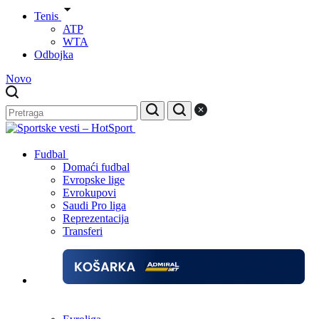
Tenis
ATP
WTA
Odbojka
Novo
Fudbal
Domaći fudbal
Evropske lige
Evrokupovi
Saudi Pro liga
Reprezentacija
Transferi