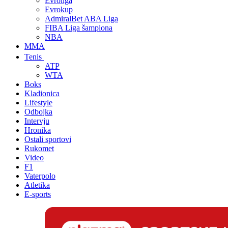
Evroliga
Evrokup
AdmiralBet ABA Liga
FIBA Liga šampiona
NBA
MMA
Tenis
ATP
WTA
Boks
Kladionica
Lifestyle
Odbojka
Intervju
Hronika
Ostali sportovi
Rukomet
Video
F1
Vaterpolo
Atletika
E-sports