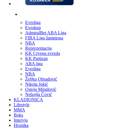
Evroliga
Evrokup
AdmiralBet ABA Liga
FIBA Liga šampiona
NBA
Reprezentacija
KK Crvena zvezda
KK Partizan
ABA liga
Evroliga
NBA
Željko Obradović
Nikola Jokić
Ostoja Mijailović
Nebojša Čović
KLADIONICA
Lifestyle
MMA
Boks
Intervju
Hronika