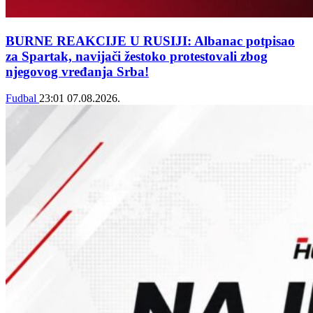
BURNE REAKCIJE U RUSIJI: Albanac potpisao
za Spartak, navijači žestoko protestovali zbog
njegovog vređanja Srba!
Fudbal
23:01
07.08.2026.