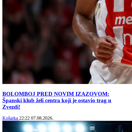
BOLOMBOJ PRED NOVIM IZAZOVOM:
Španski klub želi centra koji je ostavio trag u
Zvezdi!
Košarka
22:22
07.08.2026.