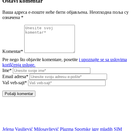
Ostavi komentar
Ваша адреса е-поште неће бити објављена.
Неопходна поља су
означена
*
Komentar*
Pre nego što objavite komentare, posetite
i upoznajte se sa uslovima
korišćenja usluge.
Ime*
Email adresa*
Vaš veb-sajt*
Jelena Vasiljević Milosavljević
Plazma Sportske igre mladih
SIM