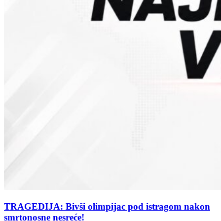
TRAGEDIJA: Bivši olimpijac pod istragom nakon
smrtonosne nesreće!