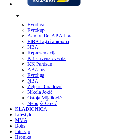
Evroliga
Evrokup
AdmiralBet ABA Liga
FIBA Liga šampiona
NBA
Reprezentacija
KK Crvena zvezda
KK Partizan
ABA liga
Evroliga
NBA
Željko Obradović
Nikola Jokić
Ostoja Mijailović
Nebojša Čović
KLADIONICA
Lifestyle
MMA
Boks
Intervju
Hronika