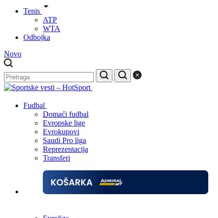
Tenis
ATP
WTA
Odbojka
Novo
Fudbal
Domaći fudbal
Evropske lige
Evrokupovi
Saudi Pro liga
Reprezentacija
Transferi