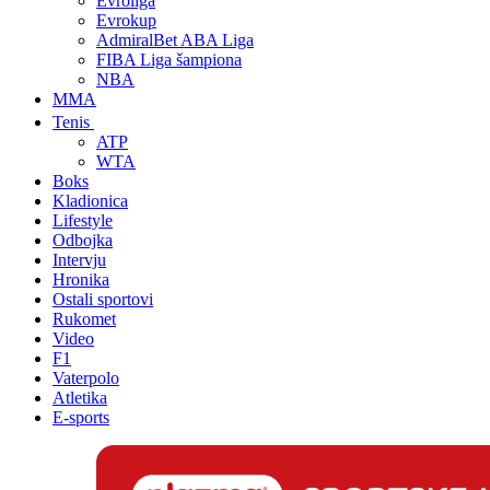
Evroliga
Evrokup
AdmiralBet ABA Liga
FIBA Liga šampiona
NBA
MMA
Tenis
ATP
WTA
Boks
Kladionica
Lifestyle
Odbojka
Intervju
Hronika
Ostali sportovi
Rukomet
Video
F1
Vaterpolo
Atletika
E-sports