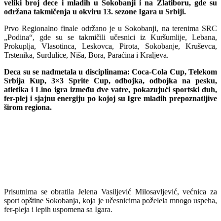
veliki broj dece i mladih u Sokobanji i na Zlatiboru, gde su
održana takmičenja u okviru 13. sezone Igara u Srbiji.
Prvo Regionalno finale održano je u Sokobanji, na terenima SRC
„Podina“, gde su se takmičili učesnici iz Kuršumlije, Lebana,
Prokuplja, Vlasotinca, Leskovca, Pirota, Sokobanje, Kruševca,
Trstenika, Surdulice, Niša, Bora, Paraćina i Kraljeva.
Deca su se nadmetala u disciplinama: Coca-Cola Cup, Telekom
Srbija Kup, 3×3 Sprite Cup, odbojka, odbojka na pesku,
atletika i Lino igra između dve vatre, pokazujući sportski duh,
fer-plej i sjajnu energiju po kojoj su Igre mladih prepoznatljive
širom regiona.
Prisutnima se obratila Jelena Vasiljević Milosavljević, većnica za
sport opštine Sokobanja, koja je učesnicima poželela mnogo uspeha,
fer-pleja i lepih uspomena sa Igara.