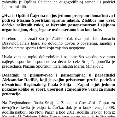
zahvalila je Opštini Čajetina na dugogodišnjoj saradnji i podršci
Igrama mladih.
„Hvala Opštini Čajetina na još jednom prelepom domaćinstvu i
podršci Plazma Sportskim igrama mladih. Zlatibor nas uvek
dočeka raširenih ruku, sa iskrenim gostoprimstvom i sjajnom
organizacijom, zbog čega se ovde osećamo kao kod kuće.
Posebno nam znači što je Zlatibor čak dva puta bio domaćin
Državnog finala Igara, što dovoljno govori o poverenju, saradnji i
ljubavi prema sportu i deci koju zajedno negujemo.
Hvala vam na toploj dobrodošlici i na tome što zajedno stvaramo
najlepše sportske uspomene za decu iz cele Srbije“, poručila je
predsednica Plazma Sportskih igara mladih Marija Mihajlović.
Događaju je prisustvovao i paraolimpijac u paraatletici
Aleksandar Radišić, koji je svojim prisustvom pružio podršku
učesnicima Regionalnog finala Srbija – Zapad i još jednom
pokazao koliko su sport, upornost i zajedništvo važni za mlade
generacije.
Na Regionalnom finalu Srbija – Zapad, u Coca-Cola Cup-u za
devojčice slavila je ekipa iz Čačka, dok je u konkurenciji 2008.
godišta najbolji bio Novi Pazar, a kod 2011. godišta Traktor Tom iz
Krupnja. U Telekom Srbija Kup-u prvo mesto osvojila je Var soba