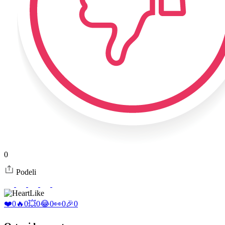
0
Podeli
Like
❤️
0
🔥
0
💥
0
😂
0
👀
0
🎉
0