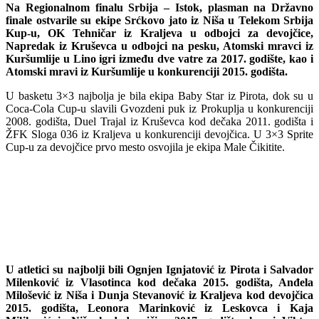
Na Regionalnom finalu Srbija – Istok, plasman na Državno
finale ostvarile su ekipe Srćkovo jato iz Niša u Telekom Srbija
Kup-u, OK Tehničar iz Kraljeva u odbojci za devojčice,
Napredak iz Kruševca u odbojci na pesku, Atomski mravci iz
Kuršumlije u Lino igri između dve vatre za 2017. godište, kao i
Atomski mravi iz Kuršumlije u konkurenciji 2015. godišta.
U basketu 3×3 najbolja je bila ekipa Baby Star iz Pirota, dok su u
Coca-Cola Cup-u slavili Gvozdeni puk iz Prokuplja u konkurenciji
2008. godišta, Duel Trajal iz Kruševca kod dečaka 2011. godišta i
ŽFK Sloga 036 iz Kraljeva u konkurenciji devojčica. U 3×3 Sprite
Cup-u za devojčice prvo mesto osvojila je ekipa Male Čikitite.
U atletici su najbolji bili Ognjen Ignjatović iz Pirota i Salvador
Milenković iz Vlasotinca kod dečaka 2015. godišta, Anđela
Milošević iz Niša i Dunja Stevanović iz Kraljeva kod devojčica
2015. godišta, Leonora Marinković iz Leskovca i Kaja