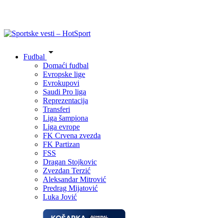
Fudbal
Domaći fudbal
Evropske lige
Evrokupovi
Saudi Pro liga
Reprezentacija
Transferi
Liga šampiona
Liga evrope
FK Crvena zvezda
FK Partizan
FSS
Dragan Stojkovic
Zvezdan Terzić
Aleksandar Mitrović
Predrag Mijatović
Luka Jović