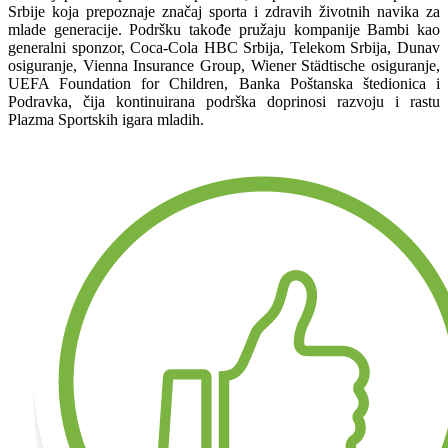
Srbije koja prepoznaje značaj sporta i zdravih životnih navika za
mlade generacije. Podršku takođe pružaju kompanije Bambi kao
generalni sponzor, Coca-Cola HBC Srbija, Telekom Srbija, Dunav
osiguranje, Vienna Insurance Group, Wiener Städtische osiguranje,
UEFA Foundation for Children, Banka Poštanska štedionica i
Podravka, čija kontinuirana podrška doprinosi razvoju i rastu
Plazma Sportskih igara mladih.