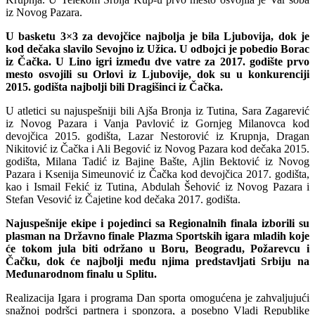
iz Novog Pazara.
U basketu 3×3 za devojčice najbolja je bila Ljubovija, dok je
kod dečaka slavilo Sevojno iz Užica. U odbojci je pobedio Borac
iz Čačka. U Lino igri između dve vatre za 2017. godište prvo
mesto osvojili su Orlovi iz Ljubovije, dok su u konkurenciji
2015. godišta najbolji bili Dragišinci iz Čačka.
U atletici su najuspešniji bili Ajša Bronja iz Tutina, Sara Zagarević
iz Novog Pazara i Vanja Pavlović iz Gornjeg Milanovca kod
devojčica 2015. godišta, Lazar Nestorović iz Krupnja, Dragan
Nikitović iz Čačka i Ali Begović iz Novog Pazara kod dečaka 2015.
godišta, Milana Tadić iz Bajine Bašte, Ajlin Bektović iz Novog
Pazara i Ksenija Simeunović iz Čačka kod devojčica 2017. godišta,
kao i Ismail Fekić iz Tutina, Abdulah Šehović iz Novog Pazara i
Stefan Vesović iz Čajetine kod dečaka 2017. godišta.
Najuspešnije ekipe i pojedinci sa Regionalnih finala izborili su
plasman na Državno finale Plazma Sportskih igara mladih koje
će tokom jula biti održano u Boru, Beogradu, Požarevcu i
Čačku, dok će najbolji među njima predstavljati Srbiju na
Međunarodnom finalu u Splitu.
Realizacija Igara i programa Dan sporta omogućena je zahvaljujući
snažnoj podršci partnera i sponzora, a posebno Vladi Republike