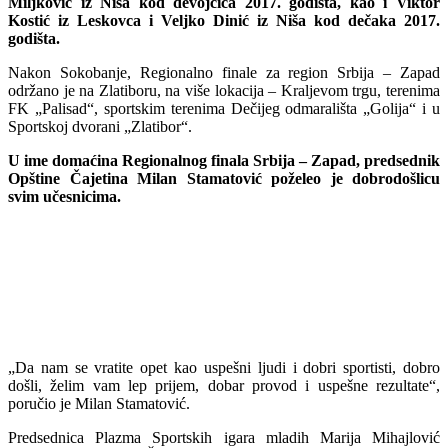
Miljković iz Niša kod devojčica 2017. godišta, kao i Viktor
Kostić iz Leskovca i Veljko Dinić iz Niša kod dečaka 2017.
godišta.
Nakon Sokobanje, Regionalno finale za region Srbija – Zapad
održano je na Zlatiboru, na više lokacija – Kraljevom trgu, terenima
FK „Palisad“, sportskim terenima Dečijeg odmarališta „Golija“ i u
Sportskoj dvorani „Zlatibor“.
U ime domaćina Regionalnog finala Srbija – Zapad, predsednik
Opštine Čajetina Milan Stamatović poželeo je dobrodošlicu
svim učesnicima.
„Da nam se vratite opet kao uspešni ljudi i dobri sportisti, dobro
došli, želim vam lep prijem, dobar provod i uspešne rezultate“,
poručio je Milan Stamatović.
Predsednica Plazma Sportskih igara mladih Marija Mihajlović