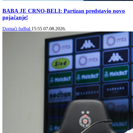
BABA JE CRNO-BELI: Partizan predstavio novo
pojačanje!
Domaći fudbal
15:55
07.08.2026.