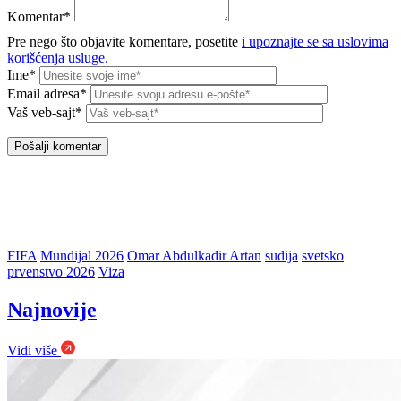
Komentar*
Pre nego što objavite komentare, posetite
i upoznajte se sa uslovima
korišćenja usluge.
Ime*
Email adresa*
Vaš veb-sajt*
FIFA
Mundijal 2026
Omar Abdulkadir Artan
sudija
svetsko
prvenstvo 2026
Viza
Najnovije
Vidi više