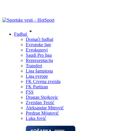
Fudbal
Domaći fudbal
Evropske lige
Evrokupovi
Saudi Pro liga
Reprezentacija
Transferi
Liga šampiona
Liga evrope
FK Crvena zvezda
FK Partizan
FSS
Dragan Stojkovic
Zvezdan Terzić
Aleksandar Mitrović
Predrag Mijatović
Luka Jović