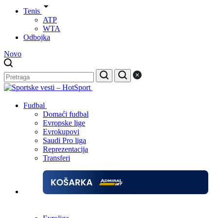
Tenis
ATP
WTA
Odbojka
Novo
Fudbal
Domaći fudbal
Evropske lige
Evrokupovi
Saudi Pro liga
Reprezentacija
Transferi