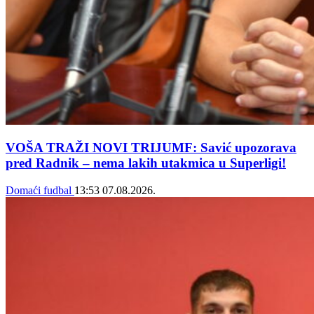
VOŠA TRAŽI NOVI TRIJUMF: Savić upozorava
pred Radnik – nema lakih utakmica u Superligi!
Domaći fudbal
13:53
07.08.2026.