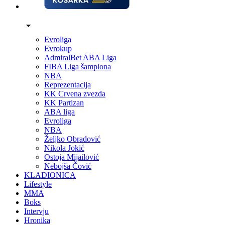
Evroliga
Evrokup
AdmiralBet ABA Liga
FIBA Liga šampiona
NBA
Reprezentacija
KK Crvena zvezda
KK Partizan
ABA liga
Evroliga
NBA
Željko Obradović
Nikola Jokić
Ostoja Mijailović
Nebojša Čović
KLADIONICA
Lifestyle
MMA
Boks
Intervju
Hronika