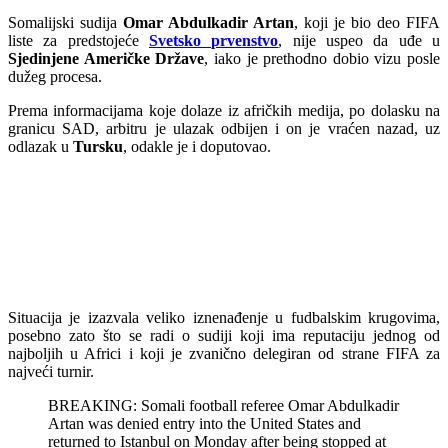
Somalijski sudija
Omar Abdulkadir Artan
, koji je bio deo FIFA
liste za predstojeće
Svetsko prvenstvo
, nije uspeo da uđe u
Sjedinjene Američke Države
, iako je prethodno dobio vizu posle
dužeg procesa.
Prema informacijama koje dolaze iz afričkih medija, po dolasku na
granicu SAD, arbitru je ulazak odbijen i on je vraćen nazad, uz
odlazak u
Tursku
, odakle je i doputovao.
Situacija je izazvala veliko iznenađenje u fudbalskim krugovima,
posebno zato što se radi o sudiji koji ima reputaciju jednog od
najboljih u Africi i koji je zvanično delegiran od strane FIFA za
najveći turnir.
BREAKING: Somali football referee Omar Abdulkadir
Artan was denied entry into the United States and
returned to Istanbul on Monday after being stopped at