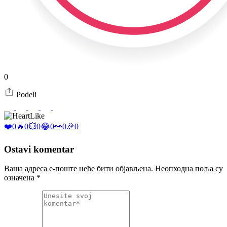
0
Podeli
Like
❤️
0
🔥
0
💥
0
😂
0
👀
0
🎉
0
Ostavi komentar
Ваша адреса е-поште неће бити објављена.
Неопходна поља су
означена
*