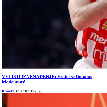
VELIKO IZNENAĐENJE: Vratio se Donatas
Motiejunas!
Košarka
14:17
07.08.2026.