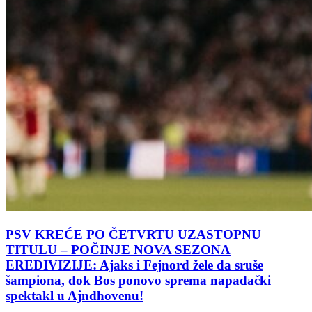
PSV KREĆE PO ČETVRTU UZASTOPNU
TITULU – POČINJE NOVA SEZONA
EREDIVIZIJE: Ajaks i Fejnord žele da sruše
šampiona, dok Bos ponovo sprema napadački
spektakl u Ajndhovenu!