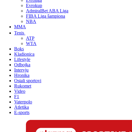
Evroliga
Evrokup
AdmiralBet ABA Liga
FIBA Liga šampiona
NBA
MMA
Tenis
ATP
WTA
Boks
Kladionica
Lifestyle
Odbojka
Intervju
Hronika
Ostali sportovi
Rukomet
Video
F1
Vaterpolo
Atletika
E-sports