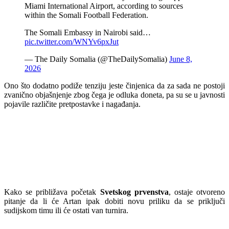
Miami International Airport, according to sources
within the Somali Football Federation.
The Somali Embassy in Nairobi said…
pic.twitter.com/WNYv6pxJut
— The Daily Somalia (@TheDailySomalia)
June 8,
2026
Ono što dodatno podiže tenziju jeste činjenica da za sada ne postoji
zvanično objašnjenje zbog čega je odluka doneta, pa su se u javnosti
pojavile različite pretpostavke i nagađanja.
Kako se približava početak
Svetskog prvenstva
, ostaje otvoreno
pitanje da li će Artan ipak dobiti novu priliku da se priključi
sudijskom timu ili će ostati van turnira.