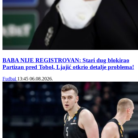
BABA NIJE REGISTROVAN: Stari dug blokirao
Partizan pred Tobol, Ljajić otkrio detalje problema!
Fudbal
13:45
06.08.2026.