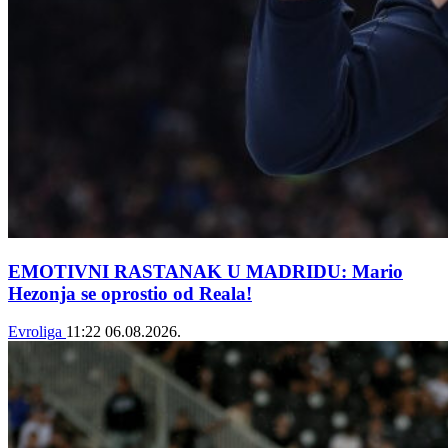
EMOTIVNI RASTANAK U MADRIDU: Mario
Hezonja se oprostio od Reala!
Evroliga
11:22
06.08.2026.