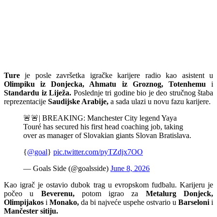
Ture
je posle završetka igračke karijere radio kao asistent u
Olimpiku iz Donjecka, Ahmatu iz Groznog, Totenhemu
i
Standardu iz Liježa.
Poslednje tri godine bio je deo stručnog štaba
reprezentacije
Saudijske Arabije,
a sada ulazi u novu fazu karijere.
🚨🚨| BREAKING: Manchester City legend Yaya
Touré has secured his first head coaching job, taking
over as manager of Slovakian giants Slovan Bratislava.
{
@goal
}
pic.twitter.com/pyTZdjx7OO
— Goals Side (@goalsside)
June 8, 2026
Kao igrač je ostavio dubok trag u evropskom fudbalu. Karijeru je
počeo u
Beverenu,
potom igrao za
Metalurg Donjeck,
Olimpijakos
i
Monako,
da bi najveće uspehe ostvario u
Barseloni
i
Mančester sitiju.