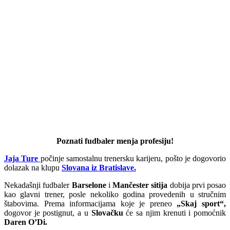
Poznati fudbaler menja profesiju!
Jaja Ture
počinje samostalnu trenersku karijeru, pošto je dogovorio
dolazak na klupu
Slovana iz Bratislave.
Nekadašnji fudbaler
Barselone
i
Mančester sitija
dobija prvi posao
kao glavni trener, posle nekoliko godina provedenih u stručnim
štabovima. Prema informacijama koje je preneo
„Skaj sport“,
dogovor je postignut, a u
Slovačku
će sa njim krenuti i pomoćnik
Daren O’Di.