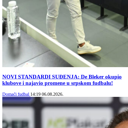
NOVI STANDARDI SUĐENJA: De Bleker okupio
klubove i najavio promene u srpskom fudbalu!
Domaći fudbal
14:19
06.08.2026.