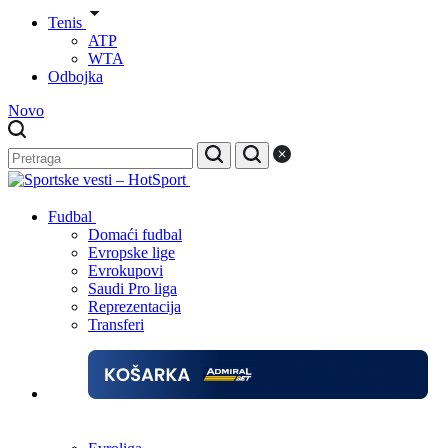
Tenis
ATP
WTA
Odbojka
Novo
Fudbal
Domaći fudbal
Evropske lige
Evrokupovi
Saudi Pro liga
Reprezentacija
Transferi