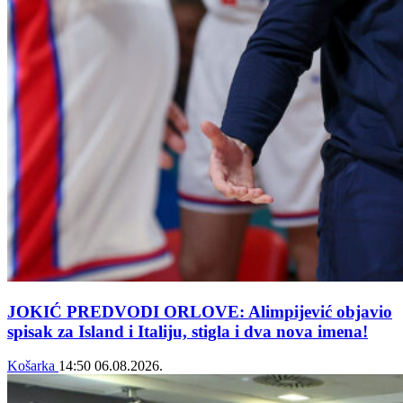
JOKIĆ PREDVODI ORLOVE: Alimpijević objavio
spisak za Island i Italiju, stigla i dva nova imena!
Košarka
14:50
06.08.2026.