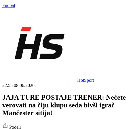
Fudbal
HotSport
22:55
08.06.2026.
JAJA TURE POSTAJE TRENER: Nećete
verovati na čiju klupu seda bivši igrač
Mančester sitija!
Podeli