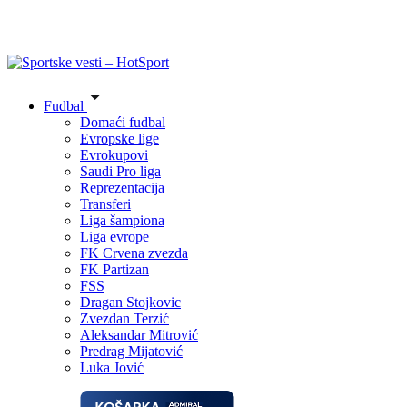
Fudbal
Domaći fudbal
Evropske lige
Evrokupovi
Saudi Pro liga
Reprezentacija
Transferi
Liga šampiona
Liga evrope
FK Crvena zvezda
FK Partizan
FSS
Dragan Stojkovic
Zvezdan Terzić
Aleksandar Mitrović
Predrag Mijatović
Luka Jović