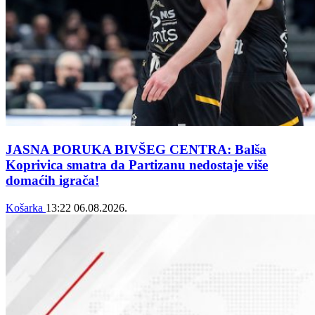
JASNA PORUKA BIVŠEG CENTRA: Balša
Koprivica smatra da Partizanu nedostaje više
domaćih igrača!
Košarka
13:22
06.08.2026.