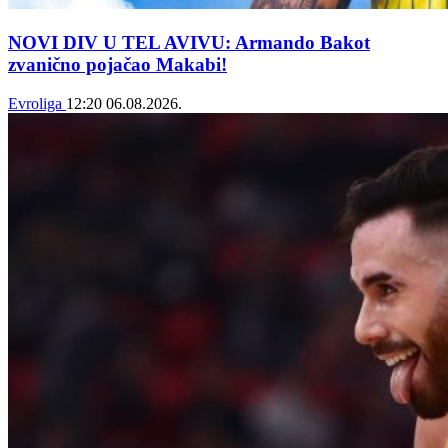
NOVI DIV U TEL AVIVU: Armando Bakot
zvanično pojačao Makabi!
Evroliga
12:20
06.08.2026.