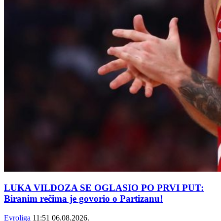
LUKA VILDOZA SE OGLASIO PO PRVI PUT:
Biranim rečima je govorio o Partizanu!
Evroliga
11:51
06.08.2026.