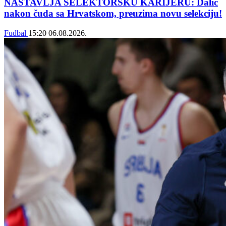
NASTAVLJA SELEKTORSKU KARIJERU: Dalić
nakon čuda sa Hrvatskom, preuzima novu selekciju!
Fudbal
15:20
06.08.2026.