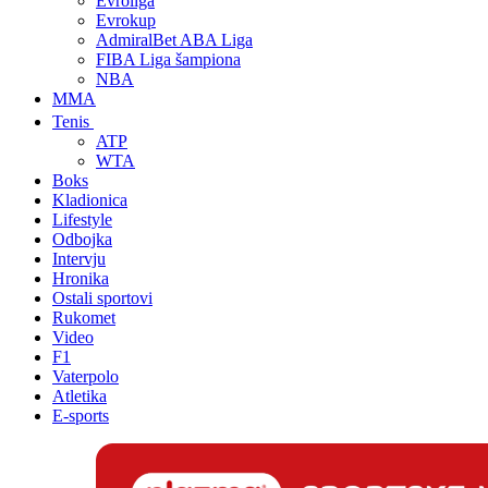
Evroliga
Evrokup
AdmiralBet ABA Liga
FIBA Liga šampiona
NBA
MMA
Tenis
ATP
WTA
Boks
Kladionica
Lifestyle
Odbojka
Intervju
Hronika
Ostali sportovi
Rukomet
Video
F1
Vaterpolo
Atletika
E-sports