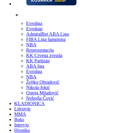
Evroliga
Evrokup
AdmiralBet ABA Liga
FIBA Liga šampiona
NBA
Reprezentacija
KK Crvena zvezda
KK Partizan
ABA liga
Evroliga
NBA
Željko Obradović
Nikola Jokić
Ostoja Mijailović
Nebojša Čović
KLADIONICA
Lifestyle
MMA
Boks
Intervju
Hronika