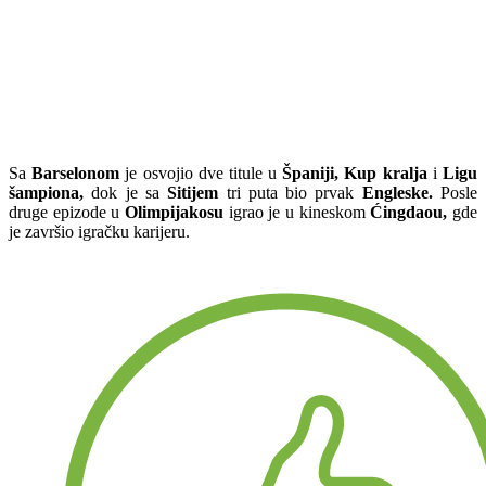
Sa
Barselonom
je osvojio dve titule u
Španiji,
Kup kralja
i
Ligu
šampiona,
dok je sa
Sitijem
tri puta bio prvak
Engleske.
Posle
druge epizode u
Olimpijakosu
igrao je u kineskom
Ćingdaou,
gde
je završio igračku karijeru.