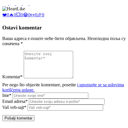
Like
❤️
0
🔥
0
💥
0
😂
0
👀
0
🎉
0
Ostavi komentar
Ваша адреса е-поште неће бити објављена.
Неопходна поља су
означена
*
Komentar*
Pre nego što objavite komentare, posetite
i upoznajte se sa uslovima
korišćenja usluge.
Ime*
Email adresa*
Vaš veb-sajt*