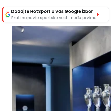
Dodajte HotSport u vaš Google izbor
+
Prati najnovije sportske vesti među prvima