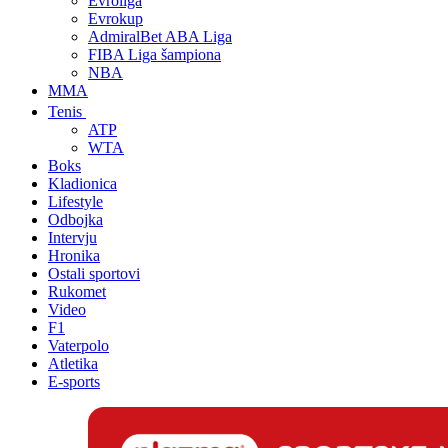
Evroliga
Evrokup
AdmiralBet ABA Liga
FIBA Liga šampiona
NBA
MMA
Tenis
ATP
WTA
Boks
Kladionica
Lifestyle
Odbojka
Intervju
Hronika
Ostali sportovi
Rukomet
Video
F1
Vaterpolo
Atletika
E-sports