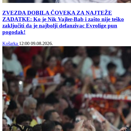
ZVEZDA DOBILA ČOVEKA ZA NAJTEŽE
ZADATKE: Ko je Nik Vajler-Bab i zašto nije teško
zaključiti da je najbolji defanzivac Evrolige pun
pogodak!
Košarka
12:00
09.08.2026.