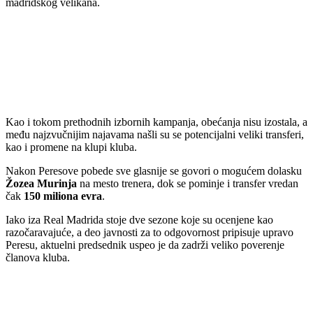
madridskog velikana.
Kao i tokom prethodnih izbornih kampanja, obećanja nisu izostala, a
među najzvučnijim najavama našli su se potencijalni veliki transferi,
kao i promene na klupi kluba.
Nakon Peresove pobede sve glasnije se govori o mogućem dolasku
Žozea Murinja
na mesto trenera, dok se pominje i transfer vredan
čak
150 miliona evra
.
Iako iza Real Madrida stoje dve sezone koje su ocenjene kao
razočaravajuće, a deo javnosti za to odgovornost pripisuje upravo
Peresu, aktuelni predsednik uspeo je da zadrži veliko poverenje
članova kluba.