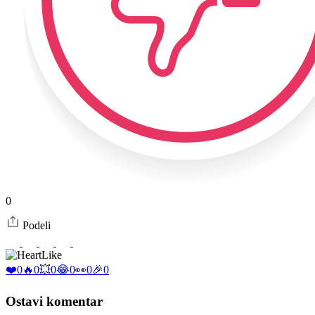
0
Podeli
Like
❤️
0
🔥
0
💥
0
😂
0
👀
0
🎉
0
Ostavi komentar