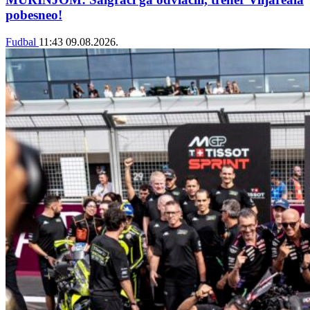
pobesneo!
Fudbal
11:43
09.08.2026.