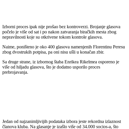
Izborni proces ipak nije prošao bez kontroverzi. Brojanje glasova
počelo je više od sat i po nakon zatvaranja biračkih mesta zbog
nepravilnosti koje su otkrivene tokom kontrole glasova.
Naime, poništeno je oko 400 glasova namenjenih Florentinu Peresu
zbog dvostrukih potpisa, pa oni nisu ušli u konačan zbir.
Sa druge strane, iz izbornog štaba Enrikea Rikelmea osporeno je
više od hiljadu glasova, što je dodatno usporilo proces
prebrojavanja.
Jedan od najzanimljivijih podataka izbora jeste rekordna izlaznost
članova kluba. Na glasanje je izašlo više od 34.000 socios-a, što