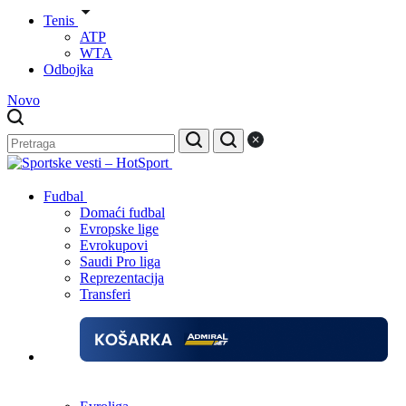
Tenis
ATP
WTA
Odbojka
Novo
Fudbal
Domaći fudbal
Evropske lige
Evrokupovi
Saudi Pro liga
Reprezentacija
Transferi