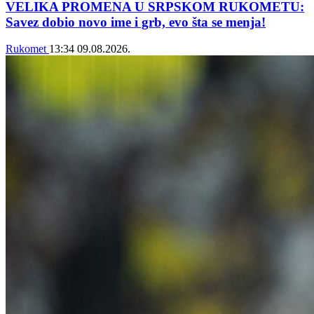
VELIKA PROMENA U SRPSKOM RUKOMETU:
Savez dobio novo ime i grb, evo šta se menja!
Rukomet
13:34
09.08.2026.