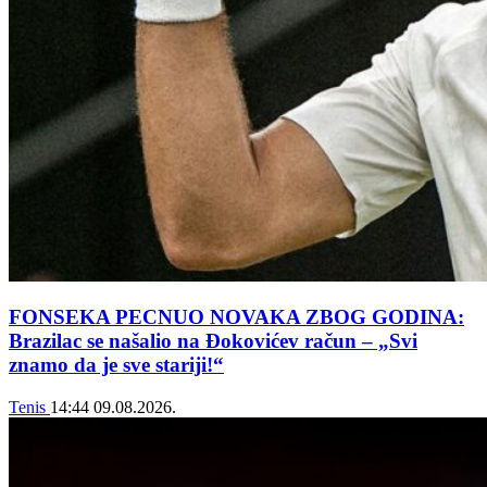
FONSEKA PECNUO NOVAKA ZBOG GODINA:
Brazilac se našalio na Đokovićev račun – „Svi
znamo da je sve stariji!“
Tenis
14:44
09.08.2026.