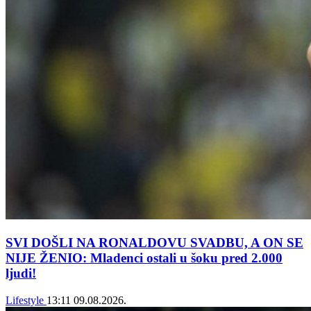
SVI DOŠLI NA RONALDOVU SVADBU, A ON SE
NIJE ŽENIO: Mladenci ostali u šoku pred 2.000
ljudi!
Lifestyle
13:11
09.08.2026.