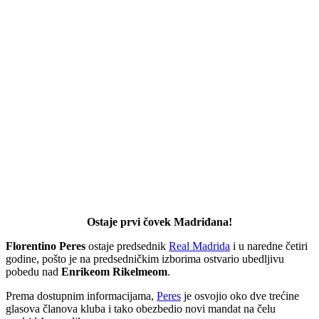
Ostaje prvi čovek Madriđana!
Florentino Peres
ostaje predsednik
Real Madrida
i u naredne četiri
godine, pošto je na predsedničkim izborima ostvario ubedljivu
pobedu nad
Enrikeom Rikelmeom
.
Prema dostupnim informacijama,
Peres
je osvojio oko dve trećine
glasova članova kluba i tako obezbedio novi mandat na čelu