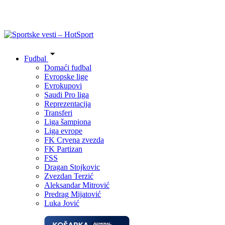
Fudbal
Domaći fudbal
Evropske lige
Evrokupovi
Saudi Pro liga
Reprezentacija
Transferi
Liga šampiona
Liga evrope
FK Crvena zvezda
FK Partizan
FSS
Dragan Stojkovic
Zvezdan Terzić
Aleksandar Mitrović
Predrag Mijatović
Luka Jović