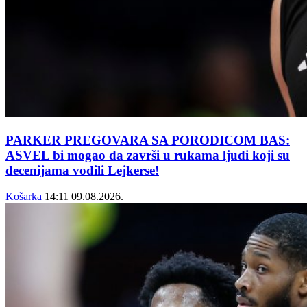
PARKER PREGOVARA SA PORODICOM BAS:
ASVEL bi mogao da završi u rukama ljudi koji su
decenijama vodili Lejkerse!
Košarka
14:11
09.08.2026.