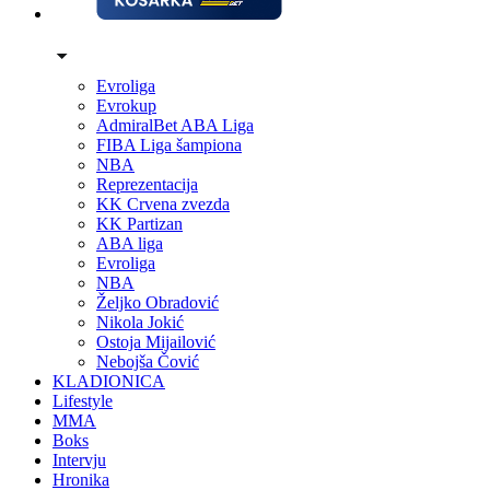
Evroliga
Evrokup
AdmiralBet ABA Liga
FIBA Liga šampiona
NBA
Reprezentacija
KK Crvena zvezda
KK Partizan
ABA liga
Evroliga
NBA
Željko Obradović
Nikola Jokić
Ostoja Mijailović
Nebojša Čović
KLADIONICA
Lifestyle
MMA
Boks
Intervju
Hronika