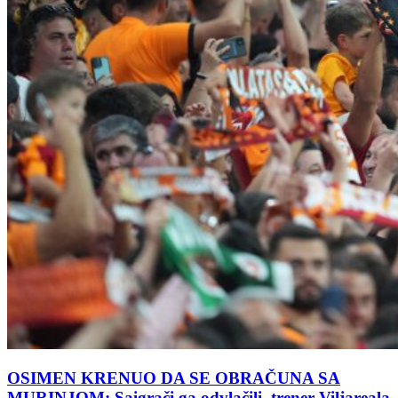
OSIMEN KRENUO DA SE OBRAČUNA SA
MURINJOM: Saigrači ga odvlačili, trener Viljareala