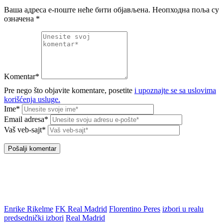
Ваша адреса е-поште неће бити објављена.
Неопходна поља су
означена
*
Komentar*
Pre nego što objavite komentare, posetite
i upoznajte se sa uslovima
korišćenja usluge.
Ime*
Email adresa*
Vaš veb-sajt*
Enrike Rikelme
FK Real Madrid
Florentino Peres
izbori u realu
predsednički izbori
Real Madrid