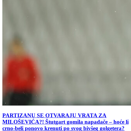
PARTIZANU SE OTVARAJU VRATA ZA
MILOŠEVIĆA?! Štutgart gomila napadače – hoće li
crno-beli ponovo krenuti po svog bivšeg golgetera?