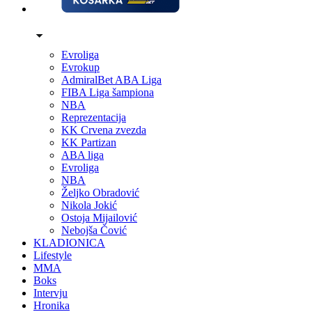
Evroliga
Evrokup
AdmiralBet ABA Liga
FIBA Liga šampiona
NBA
Reprezentacija
KK Crvena zvezda
KK Partizan
ABA liga
Evroliga
NBA
Željko Obradović
Nikola Jokić
Ostoja Mijailović
Nebojša Čović
KLADIONICA
Lifestyle
MMA
Boks
Intervju
Hronika