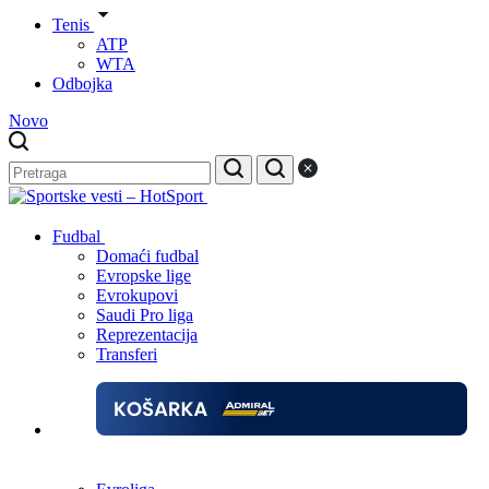
Tenis
ATP
WTA
Odbojka
Novo
Fudbal
Domaći fudbal
Evropske lige
Evrokupovi
Saudi Pro liga
Reprezentacija
Transferi