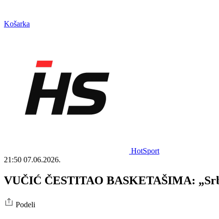
Košarka
HotSport
21:50
07.06.2026.
VUČIĆ ČESTITAO BASKETAŠIMA: „Srbija
Podeli