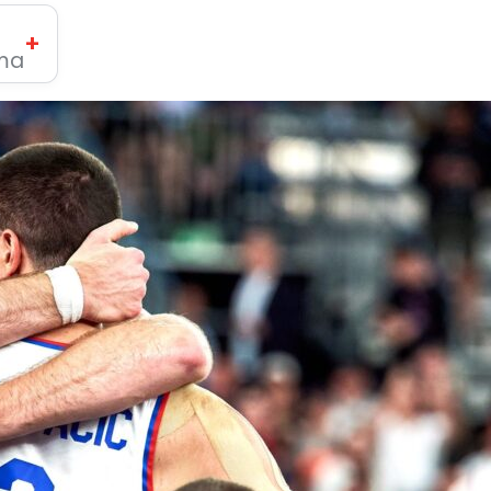
+
ima