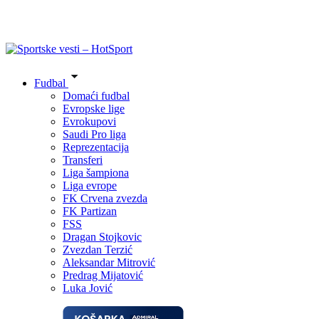
Fudbal
Domaći fudbal
Evropske lige
Evrokupovi
Saudi Pro liga
Reprezentacija
Transferi
Liga šampiona
Liga evrope
FK Crvena zvezda
FK Partizan
FSS
Dragan Stojkovic
Zvezdan Terzić
Aleksandar Mitrović
Predrag Mijatović
Luka Jović