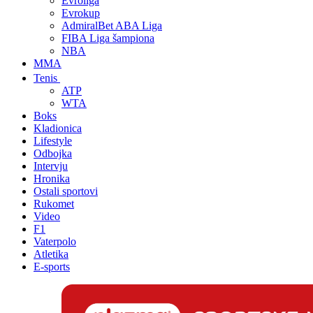
Evroliga
Evrokup
AdmiralBet ABA Liga
FIBA Liga šampiona
NBA
MMA
Tenis
ATP
WTA
Boks
Kladionica
Lifestyle
Odbojka
Intervju
Hronika
Ostali sportovi
Rukomet
Video
F1
Vaterpolo
Atletika
E-sports