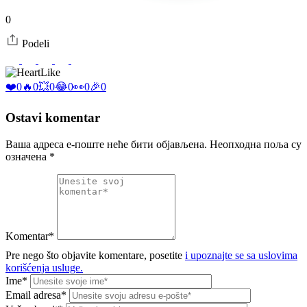
0
Podeli
Like
❤️
0
🔥
0
💥
0
😂
0
👀
0
🎉
0
Ostavi komentar
Ваша адреса е-поште неће бити објављена.
Неопходна поља су
означена
*
Komentar*
Pre nego što objavite komentare, posetite
i upoznajte se sa uslovima
korišćenja usluge.
Ime*
Email adresa*