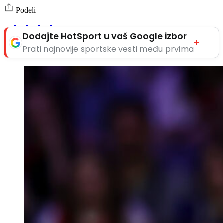
Podeli
Dodajte HotSport u vaš Google izbor
+
Prati najnovije sportske vesti među prvima