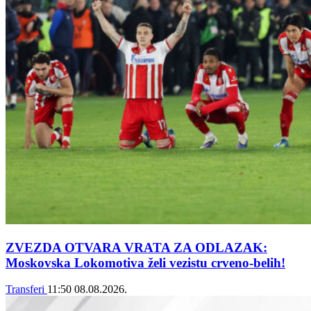
ZVEZDA OTVARA VRATA ZA ODLAZAK:
Moskovska Lokomotiva želi vezistu crveno-belih!
Transferi
11:50
08.08.2026.