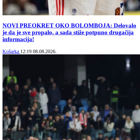
NOVI PREOKRET OKO BOLOMBOJA: Delovalo
je da je sve propalo, a sada stiže potpuno drugačija
informacija!
Košarka
12:19
08.08.2026.