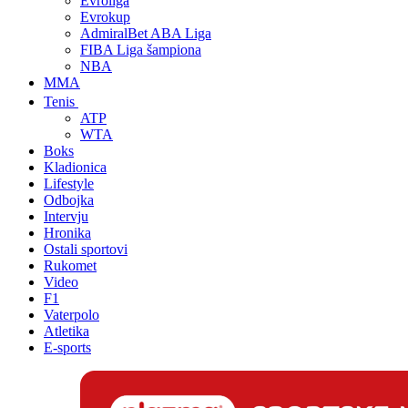
Evroliga
Evrokup
AdmiralBet ABA Liga
FIBA Liga šampiona
NBA
MMA
Tenis
ATP
WTA
Boks
Kladionica
Lifestyle
Odbojka
Intervju
Hronika
Ostali sportovi
Rukomet
Video
F1
Vaterpolo
Atletika
E-sports