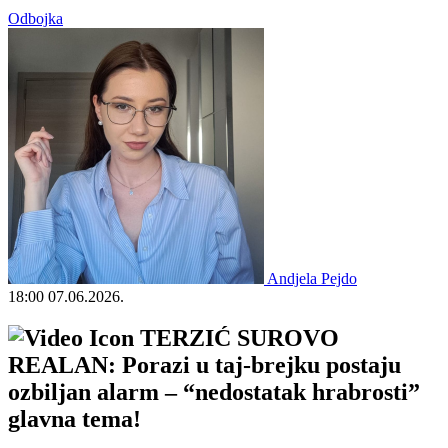
Odbojka
Andjela Pejdo
18:00
07.06.2026.
TERZIĆ SUROVO
REALAN: Porazi u taj-brejku postaju
ozbiljan alarm – “nedostatak hrabrosti”
glavna tema!