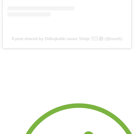
A post shared by Odbojkaški savez Srbije 🇷🇸🏐 (@ossrb)