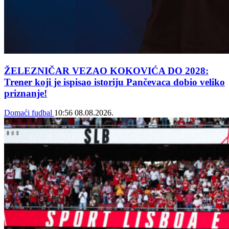
ŽELEZNIČAR VEZAO KOKOVIĆA DO 2028:
Trener koji je ispisao istoriju Pančevaca dobio veliko
priznanje!
Domaći fudbal
10:56
08.08.2026.