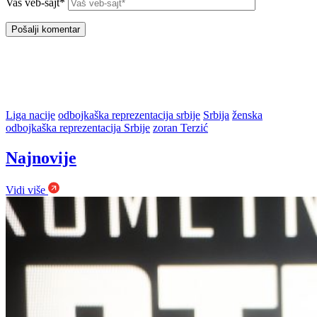
Vaš veb-sajt*
Liga nacije
odbojkaška reprezentacija srbije
Srbija
ženska
odbojkaška reprezentacija Srbije
zoran Terzić
Najnovije
Vidi više