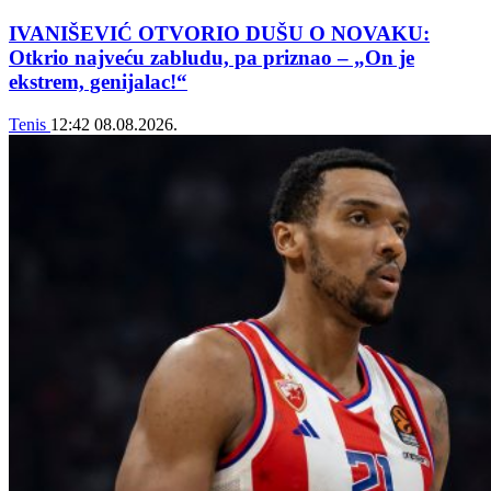
IVANIŠEVIĆ OTVORIO DUŠU O NOVAKU:
Otkrio najveću zabludu, pa priznao – „On je
ekstrem, genijalac!“
Tenis
12:42
08.08.2026.