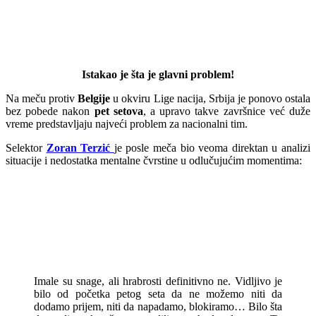
Istakao je šta je glavni problem!
Na meču protiv
Belgije
u okviru Lige nacija, Srbija je ponovo ostala
bez pobede nakon
pet setova
, a upravo takve završnice već duže
vreme predstavljaju najveći problem za nacionalni tim.
Selektor
Zoran Terzić
je posle meča bio veoma direktan u analizi
situacije i nedostatka mentalne čvrstine u odlučujućim momentima:
Imale su snage, ali hrabrosti definitivno ne. Vidljivo je
bilo od početka petog seta da ne možemo niti da
dodamo prijem, niti da napadamo, blokiramo… Bilo šta