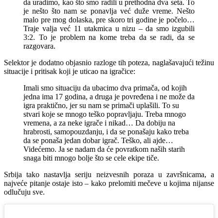
da uradimo, kao što smo radili u prethodna dva seta. To
je nešto što nam se ponavlja već duže vreme. Nešto
malo pre mog dolaska, pre skoro tri godine je počelo…
Traje valja već 11 utakmica u nizu – da smo izgubili
3:2. To je problem na kome treba da se radi, da se
razgovara.
Selektor je dodatno objasnio razloge tih poteza, naglašavajući težinu
situacije i pritisak koji je uticao na igračice:
Imali smo situaciju da ubacimo dva primača, od kojih
jedna ima 17 godina, a druga je povređena i ne može da
igra praktično, jer su nam se primači uplašili. To su
stvari koje se mnogo teško popravljaju. Treba mnogo
vremena, a za neke igrače i nikad… Da dobiju na
hrabrosti, samopouzdanju, i da se ponašaju kako treba
da se ponaša jedan dobar igrač. Teško, ali ajde…
Videćemo. Ja se nadam da će povratkom naših starih
snaga biti mnogo bolje što se cele ekipe tiče.
Srbija tako nastavlja seriju neizvesnih poraza u završnicama, a
najveće pitanje ostaje isto – kako prelomiti mečeve u kojima nijanse
odlučuju sve.