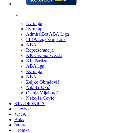
Evroliga
Evrokup
AdmiralBet ABA Liga
FIBA Liga šampiona
NBA
Reprezentacija
KK Crvena zvezda
KK Partizan
ABA liga
Evroliga
NBA
Željko Obradović
Nikola Jokić
Ostoja Mijailović
Nebojša Čović
KLADIONICA
Lifestyle
MMA
Boks
Intervju
Hronika