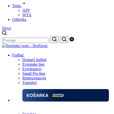
Tenis
ATP
WTA
Odbojka
Novo
Fudbal
Domaći fudbal
Evropske lige
Evrokupovi
Saudi Pro liga
Reprezentacija
Transferi